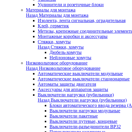
Удлинители и розеточные блоки
Материалы для монтажа
Назад
Материалы для монтажа
Изолента, лента сигнальная, оградительная
Клей, герметик
Метизы, крепежные соединительные элемент
Монтажные коробки и аксессуары
Стяжки, хомуты
Назад
Стяжки, хомуты
Дюбель-хомуты
Нейлоновые хомуты
Низковольтовое оборудование
Назад
Низковольтовое оборудование
Автоматические выключатели модульные
Автоматические выключатели стационарные
Автоматы защиты двигателя
Аксессуары для аппаратов защиты
Выключатели нагрузки (рубильники)
Назад
Выключатели нагрузки (рубильники)
Блоки автоматического ввода резерва (
Выключатели нагрузки модульные
Выключатели пакетные
Выключатели путевые, концевые
Выключатели-разъединители ВР32
Переключатели кулачковые