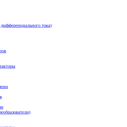
 дифференциального тока)
ров
такторы
мени
я
ли
реобразователи)