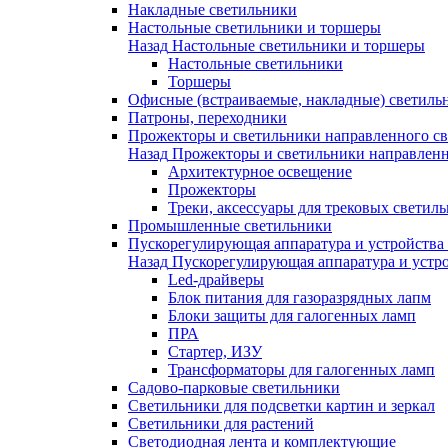
Накладные светильники
Настольные светильники и торшеры
Назад
Настольные светильники и торшеры
Настольные светильники
Торшеры
Офисные (встраиваемые, накладные) светиль
Патроны, переходники
Прожекторы и светильники направленного св
Назад
Прожекторы и светильники направленн
Архитектурное освещение
Прожекторы
Треки, аксессуары для трековых светил
Промышленные светильники
Пускорегулирующая аппаратура и устройства
Назад
Пускорегулирующая аппаратура и устро
Led-драйверы
Блок питания для газоразрядных лапм
Блоки защиты для галогенных ламп
ПРА
Стартер, ИЗУ
Трансформаторы для галогенных ламп
Садово-парковые светильники
Светильники для подсветки картин и зеркал
Светильники для растений
Светодиодная лента и комплектующие