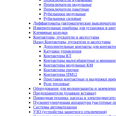
Переключатели модульные
Переключатели пакетные
Рубильники модульные
Рубильники силовые
Диффавтоматы (автоматические выключатели
Измерительные приборы для установки в щит
Клеммные колодки
Контакторы, пускатели и аксессуары
Назад
Контакторы, пускатели и аксессуары
Дополнительные контакты для контакто
Катушки управления
Контакторы КТ
Контакторы малогабаритные и миникон
Контакторы модульные КМ
Контакторы прочие
Контанторы ПМ12
Приставки контактные и выдержки вре
Реле тепловые
Оборудование для молниезащиты и заземлени
Предохранители (плавкие вставки)
Приводная техника, насосы и электродвигате
Пускорегулирующая аппаратура (частотные п
Системы автоматизации
УЗО (устройства защитного отключения)