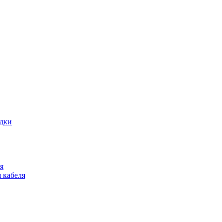
адки
я
 кабеля