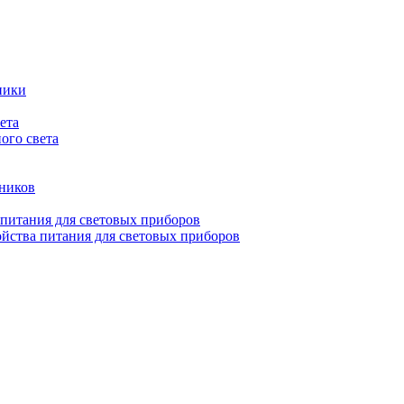
ники
ета
ого света
ьников
 питания для световых приборов
йства питания для световых приборов