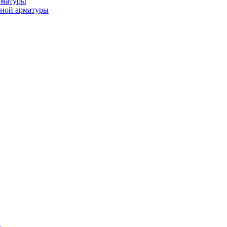
рматуры
ьной арматуры