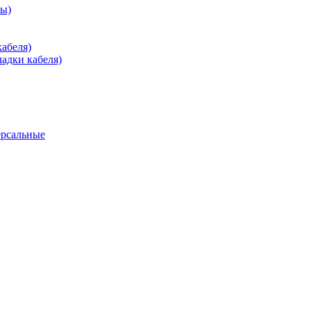
зы)
абеля)
адки кабеля)
ерсальные