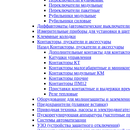
Переключатели модульные
Переключатели пакетные
Рубильники модульные
Рубильники силовые
Диффавтоматы (автоматические выключатели
Измерительные приборы для установки в щит
Клеммные колодки
Контакторы, пускатели и аксессуары
Назад
Контакторы, пускатели и аксессуары
Дополнительные контакты для контакто
Катушки управления
Контакторы КТ
Контакторы малогабаритные и миникон
Контакторы модульные КМ
Контакторы прочие
Контанторы ПМ12
Приставки контактные и выдержки вре
Реле тепловые
Оборудование для молниезащиты и заземлени
Предохранители (плавкие вставки)
Приводная техника, насосы и электродвигате
Пускорегулирующая аппаратура (частотные п
Системы автоматизации
УЗО (устройства защитного отключения)