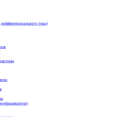
 дифференциального тока)
ров
такторы
мени
я
ли
реобразователи)