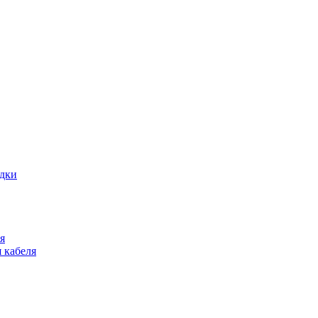
адки
я
 кабеля