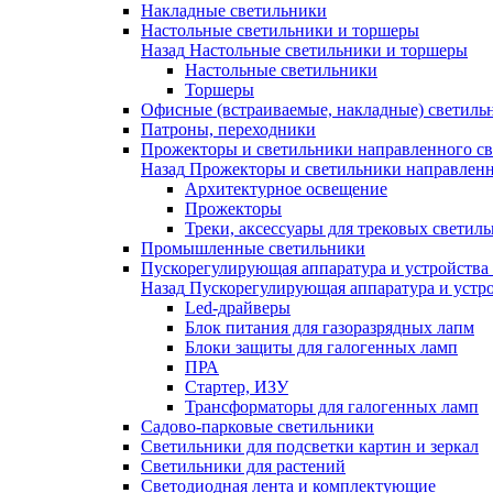
Накладные светильники
Настольные светильники и торшеры
Назад
Настольные светильники и торшеры
Настольные светильники
Торшеры
Офисные (встраиваемые, накладные) светиль
Патроны, переходники
Прожекторы и светильники направленного св
Назад
Прожекторы и светильники направленн
Архитектурное освещение
Прожекторы
Треки, аксессуары для трековых светил
Промышленные светильники
Пускорегулирующая аппаратура и устройства
Назад
Пускорегулирующая аппаратура и устро
Led-драйверы
Блок питания для газоразрядных лапм
Блоки защиты для галогенных ламп
ПРА
Стартер, ИЗУ
Трансформаторы для галогенных ламп
Садово-парковые светильники
Светильники для подсветки картин и зеркал
Светильники для растений
Светодиодная лента и комплектующие