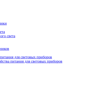
ники
ета
ого света
ьников
 питания для световых приборов
йства питания для световых приборов