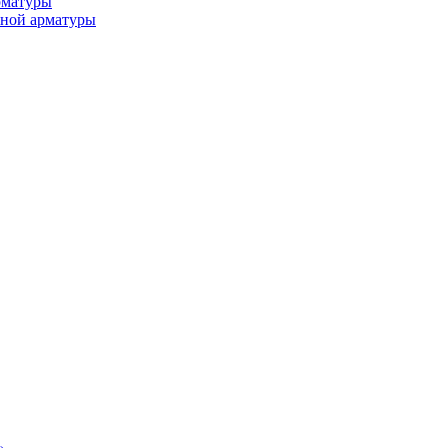
рматуры
ьной арматуры