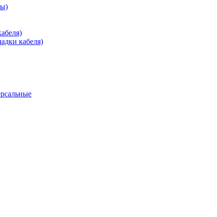
зы)
абеля)
адки кабеля)
ерсальные