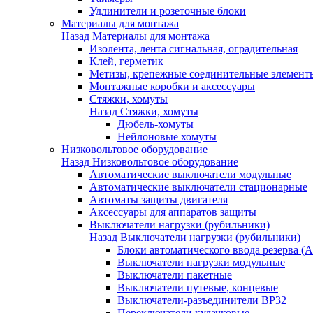
Удлинители и розеточные блоки
Материалы для монтажа
Назад
Материалы для монтажа
Изолента, лента сигнальная, оградительная
Клей, герметик
Метизы, крепежные соединительные элемент
Монтажные коробки и аксессуары
Стяжки, хомуты
Назад
Стяжки, хомуты
Дюбель-хомуты
Нейлоновые хомуты
Низковольтовое оборудование
Назад
Низковольтовое оборудование
Автоматические выключатели модульные
Автоматические выключатели стационарные
Автоматы защиты двигателя
Аксессуары для аппаратов защиты
Выключатели нагрузки (рубильники)
Назад
Выключатели нагрузки (рубильники)
Блоки автоматического ввода резерва (
Выключатели нагрузки модульные
Выключатели пакетные
Выключатели путевые, концевые
Выключатели-разъединители ВР32
Переключатели кулачковые