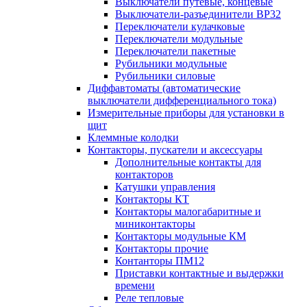
Выключатели путевые, концевые
Выключатели-разъединители ВР32
Переключатели кулачковые
Переключатели модульные
Переключатели пакетные
Рубильники модульные
Рубильники силовые
Диффавтоматы (автоматические
выключатели дифференциального тока)
Измерительные приборы для установки в
щит
Клеммные колодки
Контакторы, пускатели и аксессуары
Дополнительные контакты для
контакторов
Катушки управления
Контакторы КТ
Контакторы малогабаритные и
миниконтакторы
Контакторы модульные КМ
Контакторы прочие
Контанторы ПМ12
Приставки контактные и выдержки
времени
Реле тепловые