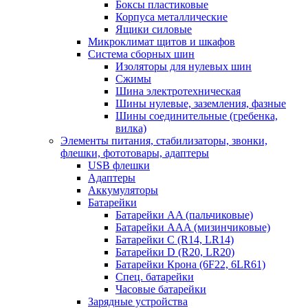
Боксы пластиковые
Корпуса металлические
Ящики силовые
Микроклимат щитов и шкафов
Система сборных шин
Изоляторы для нулевых шин
Сжимы
Шина электротехническая
Шины нулевые, заземления, фазные
Шины соединительные (гребенка,
вилка)
Элементы питания, стабилизаторы, звонки,
флешки, фототовары, адаптеры
USB флешки
Адаптеры
Аккумуляторы
Батарейки
Батарейки AA (пальчиковые)
Батарейки AAA (мизинчиковые)
Батарейки C (R14, LR14)
Батарейки D (R20, LR20)
Батарейки Крона (6F22, 6LR61)
Спец. батарейки
Часовые батарейки
Зарядные устройства