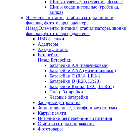
Шины нулевые, заземления, фазные
Шины соединительные (гребенка,
вилка)
Элементы питания, стабилизаторы, звонки,
флешки, фототовары, адаптеры
Назад
Элементы питания, стабилизаторы, звонки,
флешки, фототовары, адаптеры
USB флешки
Адаптеры
Аккумуляторы
Батарейки
Назад
Батарейки
Батарейки AA (пальчиковые)
Батарейки AAA (мизинчиковые)
Батарейки C (R14, LR14)
Батарейки D (R20, LR20)
Батарейки Крона (6F22, 6LR61)
Спец. батарейки
Часовые батарейки
Зарядные устройства
Звонки дверные, домофонные системы
Карты памяти
Источники бесперебойного питания
Стабилизаторы напряжения
Фототовары