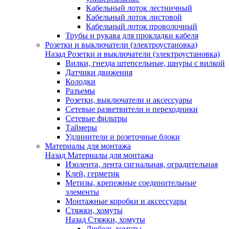
Кабельный лоток лестничный
Кабельный лоток листовой
Кабельный лоток проволочный
Трубы и рукава для прокладки кабеля
Розетки и выключатели (электроустановка)
Назад
Розетки и выключатели (электроустановка)
Вилки, гнезда штепсельные, шнуры с вилкой
Датчики движения
Колодки
Разъемы
Розетки, выключатели и аксессуары
Сетевые разветвители и переходники
Сетевые фильтры
Таймеры
Удлинители и розеточные блоки
Материалы для монтажа
Назад
Материалы для монтажа
Изолента, лента сигнальная, оградительная
Клей, герметик
Метизы, крепежные соединительные
элементы
Монтажные коробки и аксессуары
Стяжки, хомуты
Назад
Стяжки, хомуты
Дюбель-хомуты