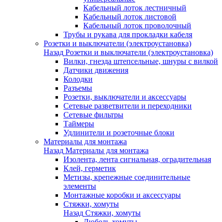
Кабельный лоток лестничный
Кабельный лоток листовой
Кабельный лоток проволочный
Трубы и рукава для прокладки кабеля
Розетки и выключатели (электроустановка)
Назад
Розетки и выключатели (электроустановка)
Вилки, гнезда штепсельные, шнуры с вилкой
Датчики движения
Колодки
Разъемы
Розетки, выключатели и аксессуары
Сетевые разветвители и переходники
Сетевые фильтры
Таймеры
Удлинители и розеточные блоки
Материалы для монтажа
Назад
Материалы для монтажа
Изолента, лента сигнальная, оградительная
Клей, герметик
Метизы, крепежные соединительные
элементы
Монтажные коробки и аксессуары
Стяжки, хомуты
Назад
Стяжки, хомуты
Дюбель-хомуты