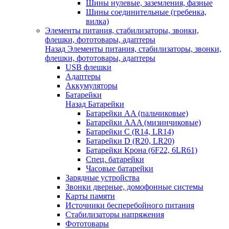
Шины нулевые, заземления, фазные
Шины соединительные (гребенка,
вилка)
Элементы питания, стабилизаторы, звонки,
флешки, фототовары, адаптеры
Назад
Элементы питания, стабилизаторы, звонки,
флешки, фототовары, адаптеры
USB флешки
Адаптеры
Аккумуляторы
Батарейки
Назад
Батарейки
Батарейки AA (пальчиковые)
Батарейки AAA (мизинчиковые)
Батарейки C (R14, LR14)
Батарейки D (R20, LR20)
Батарейки Крона (6F22, 6LR61)
Спец. батарейки
Часовые батарейки
Зарядные устройства
Звонки дверные, домофонные системы
Карты памяти
Источники бесперебойного питания
Стабилизаторы напряжения
Фототовары