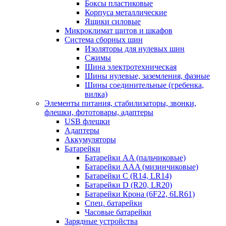
Боксы пластиковые
Корпуса металлические
Ящики силовые
Микроклимат щитов и шкафов
Система сборных шин
Изоляторы для нулевых шин
Сжимы
Шина электротехническая
Шины нулевые, заземления, фазные
Шины соединительные (гребенка,
вилка)
Элементы питания, стабилизаторы, звонки,
флешки, фототовары, адаптеры
USB флешки
Адаптеры
Аккумуляторы
Батарейки
Батарейки AA (пальчиковые)
Батарейки AAA (мизинчиковые)
Батарейки C (R14, LR14)
Батарейки D (R20, LR20)
Батарейки Крона (6F22, 6LR61)
Спец. батарейки
Часовые батарейки
Зарядные устройства