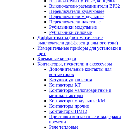
Выключатели путевые, концевые
Выключатели-разъединители ВР32
Переключатели кулачковые
Переключатели модульные
Переключатели пакетные
Рубильники модульные
Рубильники силовые
Диффавтоматы (автоматические
выключатели дифференциального тока)
Измерительные приборы для установки в
щит
Клеммные колодки
Контакторы, пускатели и аксессуары
Дополнительные контакты для
контакторов
Катушки управления
Контакторы КТ
Контакторы малогабаритные и
миниконтакторы
Контакторы модульные КМ
Контакторы прочие
Контанторы ПМ12
Приставки контактные и выдержки
времени
Реле тепловые