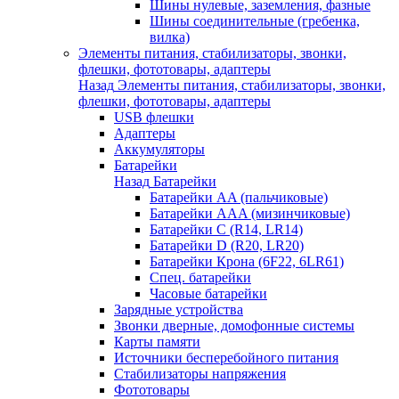
Шины нулевые, заземления, фазные
Шины соединительные (гребенка,
вилка)
Элементы питания, стабилизаторы, звонки,
флешки, фототовары, адаптеры
Назад
Элементы питания, стабилизаторы, звонки,
флешки, фототовары, адаптеры
USB флешки
Адаптеры
Аккумуляторы
Батарейки
Назад
Батарейки
Батарейки AA (пальчиковые)
Батарейки AAA (мизинчиковые)
Батарейки C (R14, LR14)
Батарейки D (R20, LR20)
Батарейки Крона (6F22, 6LR61)
Спец. батарейки
Часовые батарейки
Зарядные устройства
Звонки дверные, домофонные системы
Карты памяти
Источники бесперебойного питания
Стабилизаторы напряжения
Фототовары