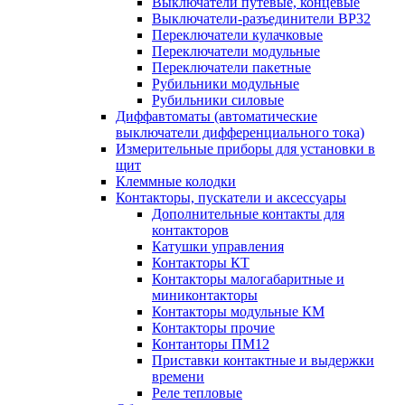
Выключатели путевые, концевые
Выключатели-разъединители ВР32
Переключатели кулачковые
Переключатели модульные
Переключатели пакетные
Рубильники модульные
Рубильники силовые
Диффавтоматы (автоматические
выключатели дифференциального тока)
Измерительные приборы для установки в
щит
Клеммные колодки
Контакторы, пускатели и аксессуары
Дополнительные контакты для
контакторов
Катушки управления
Контакторы КТ
Контакторы малогабаритные и
миниконтакторы
Контакторы модульные КМ
Контакторы прочие
Контанторы ПМ12
Приставки контактные и выдержки
времени
Реле тепловые