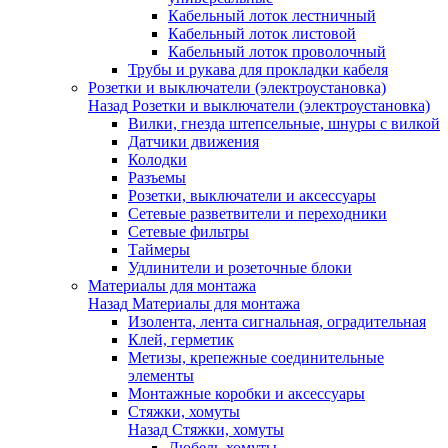
Кабельный лоток лестничный
Кабельный лоток листовой
Кабельный лоток проволочный
Трубы и рукава для прокладки кабеля
Розетки и выключатели (электроустановка)
Назад
Розетки и выключатели (электроустановка)
Вилки, гнезда штепсельные, шнуры с вилкой
Датчики движения
Колодки
Разъемы
Розетки, выключатели и аксессуары
Сетевые разветвители и переходники
Сетевые фильтры
Таймеры
Удлинители и розеточные блоки
Материалы для монтажа
Назад
Материалы для монтажа
Изолента, лента сигнальная, оградительная
Клей, герметик
Метизы, крепежные соединительные
элементы
Монтажные коробки и аксессуары
Стяжки, хомуты
Назад
Стяжки, хомуты
Дюбель-хомуты