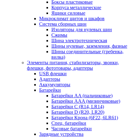
Боксы пластиковые
Корпуса металлические
Ящики силовые
Микроклимат щитов и шкафов
Система сборных шин
Изоляторы для нулевых шин
Сжимы
Шина электротехническая
Шины нулевые, заземления, фазные
Шины соединительные (гребенка,
вилка)
Элементы питания, стабилизаторы, звонки,
флешки, фототовары, адаптеры
USB флешки
Адаптеры
Аккумуляторы
Батарейки
Батарейки AA (пальчиковые)
Батарейки AAA (мизинчиковые)
Батарейки C (R14, LR14)
Батарейки D (R20, LR20)
Батарейки Крона (6F22, 6LR61)
Спец. батарейки
Часовые батарейки
Зарядные устройства