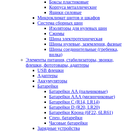
Боксы пластиковые
Корпуса металлические
Ящики силовые
Микроклимат щитов и шкафов
Система сборных шин
Изоляторы для нулевых шин
Сжимы
Шина электротехническая
Шины нулевые, заземления, фазные
Шины соединительные (гребенка,
вилка)
Элементы питания, стабилизаторы, звонки,
флешки, фототовары, адаптеры
USB флешки
Адаптеры
Аккумуляторы
Батарейки
Батарейки AA (пальчиковые)
Батарейки AAA (мизинчиковые)
Батарейки C (R14, LR14)
Батарейки D (R20, LR20)
Батарейки Крона (6F22, 6LR61)
Спец. батарейки
Часовые батарейки
Зарядные устройства