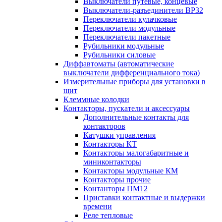
Выключатели путевые, концевые
Выключатели-разъединители ВР32
Переключатели кулачковые
Переключатели модульные
Переключатели пакетные
Рубильники модульные
Рубильники силовые
Диффавтоматы (автоматические
выключатели дифференциального тока)
Измерительные приборы для установки в
щит
Клеммные колодки
Контакторы, пускатели и аксессуары
Дополнительные контакты для
контакторов
Катушки управления
Контакторы КТ
Контакторы малогабаритные и
миниконтакторы
Контакторы модульные КМ
Контакторы прочие
Контанторы ПМ12
Приставки контактные и выдержки
времени
Реле тепловые