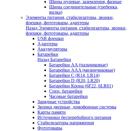
Шины нулевые, заземления, фазные
Шины соединительные (гребенка,
вилка)
Элементы питания, стабилизаторы, звонки,
флешки, фототовары, адаптеры
Назад
Элементы питания, стабилизаторы, звонки,
флешки, фототовары, адаптеры
USB флешки
Адаптеры
Аккумуляторы
Батарейки
Назад
Батарейки
Батарейки AA (пальчиковые)
Батарейки AAA (мизинчиковые)
Батарейки C (R14, LR14)
Батарейки D (R20, LR20)
Батарейки Крона (6F22, 6LR61)
Спец. батарейки
Часовые батарейки
Зарядные устройства
Звонки дверные, домофонные системы
Карты памяти
Источники бесперебойного питания
Стабилизаторы напряжения
Фототовары