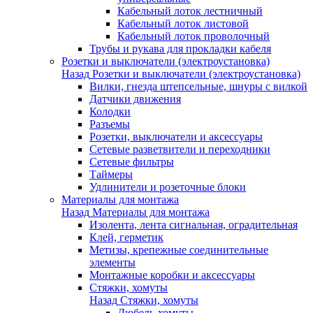
Кабельный лоток лестничный
Кабельный лоток листовой
Кабельный лоток проволочный
Трубы и рукава для прокладки кабеля
Розетки и выключатели (электроустановка)
Назад
Розетки и выключатели (электроустановка)
Вилки, гнезда штепсельные, шнуры с вилкой
Датчики движения
Колодки
Разъемы
Розетки, выключатели и аксессуары
Сетевые разветвители и переходники
Сетевые фильтры
Таймеры
Удлинители и розеточные блоки
Материалы для монтажа
Назад
Материалы для монтажа
Изолента, лента сигнальная, оградительная
Клей, герметик
Метизы, крепежные соединительные
элементы
Монтажные коробки и аксессуары
Стяжки, хомуты
Назад
Стяжки, хомуты
Дюбель-хомуты