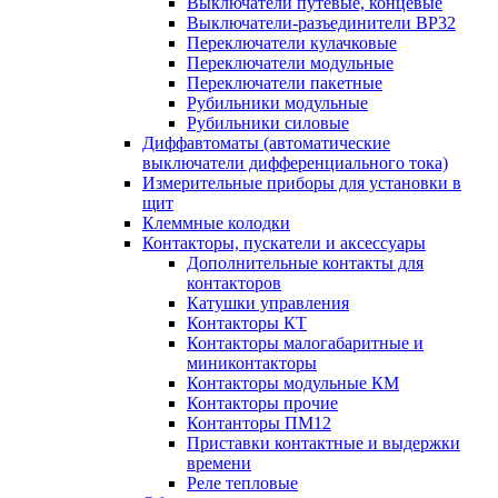
Выключатели путевые, концевые
Выключатели-разъединители ВР32
Переключатели кулачковые
Переключатели модульные
Переключатели пакетные
Рубильники модульные
Рубильники силовые
Диффавтоматы (автоматические
выключатели дифференциального тока)
Измерительные приборы для установки в
щит
Клеммные колодки
Контакторы, пускатели и аксессуары
Дополнительные контакты для
контакторов
Катушки управления
Контакторы КТ
Контакторы малогабаритные и
миниконтакторы
Контакторы модульные КМ
Контакторы прочие
Контанторы ПМ12
Приставки контактные и выдержки
времени
Реле тепловые