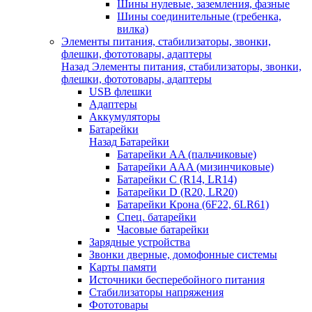
Шины нулевые, заземления, фазные
Шины соединительные (гребенка,
вилка)
Элементы питания, стабилизаторы, звонки,
флешки, фототовары, адаптеры
Назад
Элементы питания, стабилизаторы, звонки,
флешки, фототовары, адаптеры
USB флешки
Адаптеры
Аккумуляторы
Батарейки
Назад
Батарейки
Батарейки AA (пальчиковые)
Батарейки AAA (мизинчиковые)
Батарейки C (R14, LR14)
Батарейки D (R20, LR20)
Батарейки Крона (6F22, 6LR61)
Спец. батарейки
Часовые батарейки
Зарядные устройства
Звонки дверные, домофонные системы
Карты памяти
Источники бесперебойного питания
Стабилизаторы напряжения
Фототовары