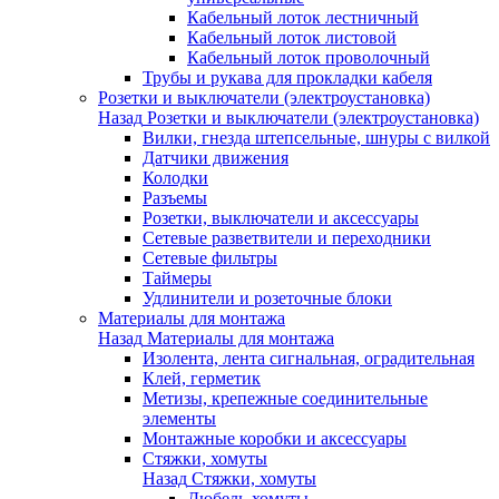
Кабельный лоток лестничный
Кабельный лоток листовой
Кабельный лоток проволочный
Трубы и рукава для прокладки кабеля
Розетки и выключатели (электроустановка)
Назад
Розетки и выключатели (электроустановка)
Вилки, гнезда штепсельные, шнуры с вилкой
Датчики движения
Колодки
Разъемы
Розетки, выключатели и аксессуары
Сетевые разветвители и переходники
Сетевые фильтры
Таймеры
Удлинители и розеточные блоки
Материалы для монтажа
Назад
Материалы для монтажа
Изолента, лента сигнальная, оградительная
Клей, герметик
Метизы, крепежные соединительные
элементы
Монтажные коробки и аксессуары
Стяжки, хомуты
Назад
Стяжки, хомуты
Дюбель-хомуты