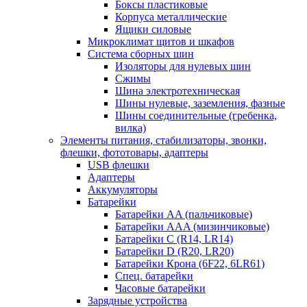
Боксы пластиковые
Корпуса металлические
Ящики силовые
Микроклимат щитов и шкафов
Система сборных шин
Изоляторы для нулевых шин
Сжимы
Шина электротехническая
Шины нулевые, заземления, фазные
Шины соединительные (гребенка,
вилка)
Элементы питания, стабилизаторы, звонки,
флешки, фототовары, адаптеры
USB флешки
Адаптеры
Аккумуляторы
Батарейки
Батарейки AA (пальчиковые)
Батарейки AAA (мизинчиковые)
Батарейки C (R14, LR14)
Батарейки D (R20, LR20)
Батарейки Крона (6F22, 6LR61)
Спец. батарейки
Часовые батарейки
Зарядные устройства