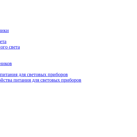
ники
ета
ого света
ьников
 питания для световых приборов
йства питания для световых приборов