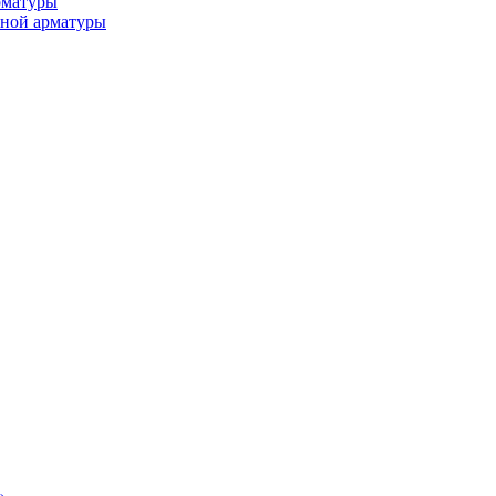
рматуры
ьной арматуры