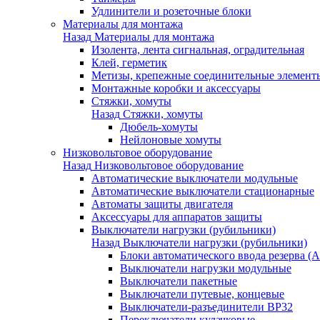
Удлинители и розеточные блоки
Материалы для монтажа
Назад
Материалы для монтажа
Изолента, лента сигнальная, оградительная
Клей, герметик
Метизы, крепежные соединительные элемент
Монтажные коробки и аксессуары
Стяжки, хомуты
Назад
Стяжки, хомуты
Дюбель-хомуты
Нейлоновые хомуты
Низковольтовое оборудование
Назад
Низковольтовое оборудование
Автоматические выключатели модульные
Автоматические выключатели стационарные
Автоматы защиты двигателя
Аксессуары для аппаратов защиты
Выключатели нагрузки (рубильники)
Назад
Выключатели нагрузки (рубильники)
Блоки автоматического ввода резерва (
Выключатели нагрузки модульные
Выключатели пакетные
Выключатели путевые, концевые
Выключатели-разъединители ВР32
Переключатели кулачковые