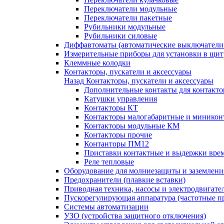
Переключатели модульные
Переключатели пакетные
Рубильники модульные
Рубильники силовые
Диффавтоматы (автоматические выключатели
Измерительные приборы для установки в щит
Клеммные колодки
Контакторы, пускатели и аксессуары
Назад
Контакторы, пускатели и аксессуары
Дополнительные контакты для контакто
Катушки управления
Контакторы КТ
Контакторы малогабаритные и миникон
Контакторы модульные КМ
Контакторы прочие
Контанторы ПМ12
Приставки контактные и выдержки вре
Реле тепловые
Оборудование для молниезащиты и заземлени
Предохранители (плавкие вставки)
Приводная техника, насосы и электродвигате
Пускорегулирующая аппаратура (частотные п
Системы автоматизации
УЗО (устройства защитного отключения)