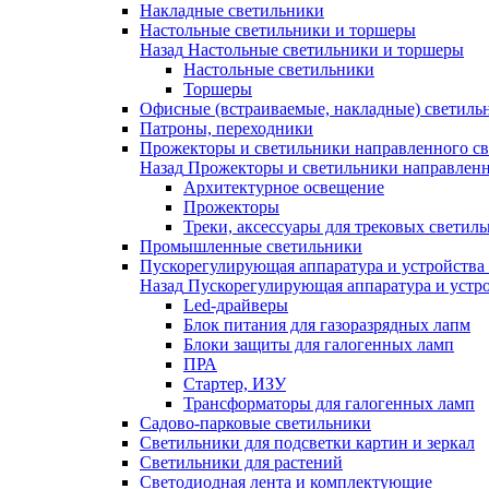
Накладные светильники
Настольные светильники и торшеры
Назад
Настольные светильники и торшеры
Настольные светильники
Торшеры
Офисные (встраиваемые, накладные) светиль
Патроны, переходники
Прожекторы и светильники направленного св
Назад
Прожекторы и светильники направленн
Архитектурное освещение
Прожекторы
Треки, аксессуары для трековых светил
Промышленные светильники
Пускорегулирующая аппаратура и устройства
Назад
Пускорегулирующая аппаратура и устро
Led-драйверы
Блок питания для газоразрядных лапм
Блоки защиты для галогенных ламп
ПРА
Стартер, ИЗУ
Трансформаторы для галогенных ламп
Садово-парковые светильники
Светильники для подсветки картин и зеркал
Светильники для растений
Светодиодная лента и комплектующие