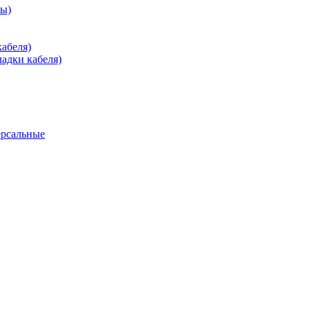
зы)
абеля)
адки кабеля)
ерсальные