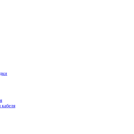
адки
я
 кабеля