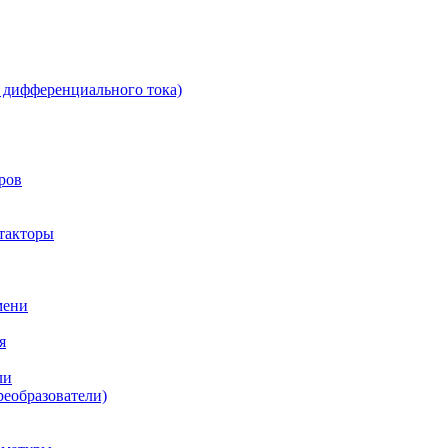
 дифференциального тока)
ров
такторы
мени
я
ли
реобразователи)