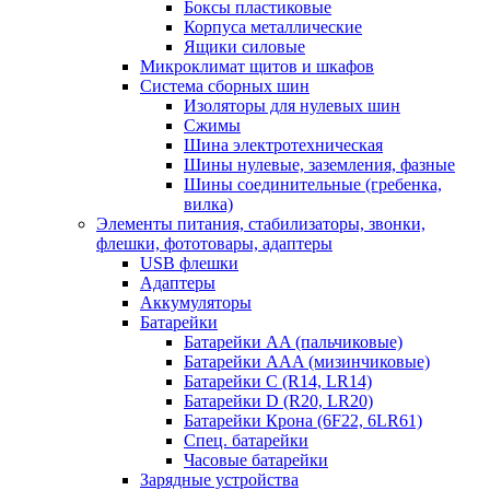
Боксы пластиковые
Корпуса металлические
Ящики силовые
Микроклимат щитов и шкафов
Система сборных шин
Изоляторы для нулевых шин
Сжимы
Шина электротехническая
Шины нулевые, заземления, фазные
Шины соединительные (гребенка,
вилка)
Элементы питания, стабилизаторы, звонки,
флешки, фототовары, адаптеры
USB флешки
Адаптеры
Аккумуляторы
Батарейки
Батарейки AA (пальчиковые)
Батарейки AAA (мизинчиковые)
Батарейки C (R14, LR14)
Батарейки D (R20, LR20)
Батарейки Крона (6F22, 6LR61)
Спец. батарейки
Часовые батарейки
Зарядные устройства