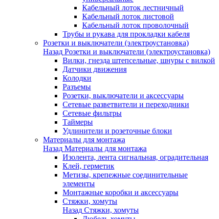
Кабельный лоток лестничный
Кабельный лоток листовой
Кабельный лоток проволочный
Трубы и рукава для прокладки кабеля
Розетки и выключатели (электроустановка)
Назад
Розетки и выключатели (электроустановка)
Вилки, гнезда штепсельные, шнуры с вилкой
Датчики движения
Колодки
Разъемы
Розетки, выключатели и аксессуары
Сетевые разветвители и переходники
Сетевые фильтры
Таймеры
Удлинители и розеточные блоки
Материалы для монтажа
Назад
Материалы для монтажа
Изолента, лента сигнальная, оградительная
Клей, герметик
Метизы, крепежные соединительные
элементы
Монтажные коробки и аксессуары
Стяжки, хомуты
Назад
Стяжки, хомуты
Дюбель-хомуты