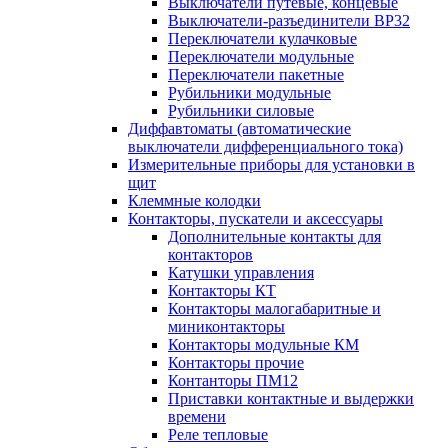
Выключатели путевые, концевые
Выключатели-разъединители ВР32
Переключатели кулачковые
Переключатели модульные
Переключатели пакетные
Рубильники модульные
Рубильники силовые
Диффавтоматы (автоматические
выключатели дифференциального тока)
Измерительные приборы для установки в
щит
Клеммные колодки
Контакторы, пускатели и аксессуары
Дополнительные контакты для
контакторов
Катушки управления
Контакторы КТ
Контакторы малогабаритные и
миниконтакторы
Контакторы модульные КМ
Контакторы прочие
Контанторы ПМ12
Приставки контактные и выдержки
времени
Реле тепловые