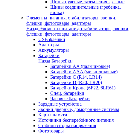
Шины нулевые, заземления, фазные
Шины соединительные (гребенка,
вилка)
Элементы питания, стабилизаторы, звонки,
флешки, фототовары, адаптеры
Назад
Элементы питания, стабилизаторы, звонки,
флешки, фототовары, адаптеры
USB флешки
Адаптеры
Аккумуляторы
Батарейки
Назад
Батарейки
Батарейки AA (пальчиковые)
Батарейки AAA (мизинчиковые)
Батарейки C (R14, LR14)
Батарейки D (R20, LR20)
Батарейки Крона (6F22, 6LR61)
Спец. батарейки
Часовые батарейки
Зарядные устройства
Звонки дверные, домофонные системы
Карты памяти
Источники бесперебойного питания
Стабилизаторы напряжения
Фототовары