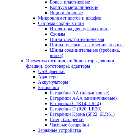
Боксы пластиковые
Корпуса металлические
Ящики силовые
Микроклимат щитов и шкафов
Система сборных шин
Изоляторы для нулевых шин
Сжимы
Шина электротехническая
Шины нулевые, заземления, фазные
Шины соединительные (гребенка,
вилка)
Элементы питания, стабилизаторы, звонки,
флешки, фототовары, адаптеры
USB флешки
Адаптеры
Аккумуляторы
Батарейки
Батарейки AA (пальчиковые)
Батарейки AAA (мизинчиковые)
Батарейки C (R14, LR14)
Батарейки D (R20, LR20)
Батарейки Крона (6F22, 6LR61)
Спец. батарейки
Часовые батарейки
Зарядные устройства