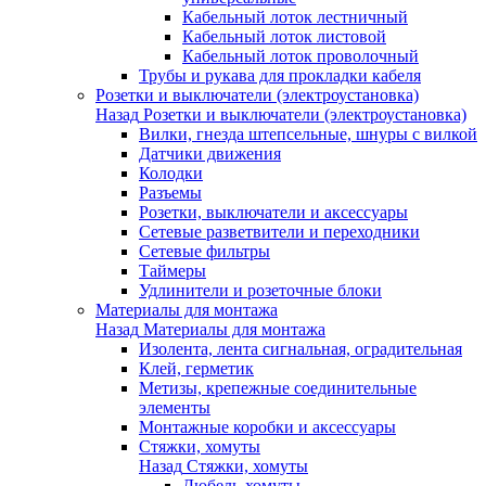
Кабельный лоток лестничный
Кабельный лоток листовой
Кабельный лоток проволочный
Трубы и рукава для прокладки кабеля
Розетки и выключатели (электроустановка)
Назад
Розетки и выключатели (электроустановка)
Вилки, гнезда штепсельные, шнуры с вилкой
Датчики движения
Колодки
Разъемы
Розетки, выключатели и аксессуары
Сетевые разветвители и переходники
Сетевые фильтры
Таймеры
Удлинители и розеточные блоки
Материалы для монтажа
Назад
Материалы для монтажа
Изолента, лента сигнальная, оградительная
Клей, герметик
Метизы, крепежные соединительные
элементы
Монтажные коробки и аксессуары
Стяжки, хомуты
Назад
Стяжки, хомуты
Дюбель-хомуты