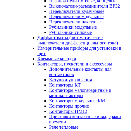
Выключатели путевые, концевые
Выключатели-разъединители ВР32
Переключатели кулачковые
Переключатели модульные
Переключатели пакетные
Рубильники модульные
Рубильники силовые
Диффавтоматы (автоматические
выключатели дифференциального тока)
Измерительные приборы для установки в
щит
Клеммные колодки
Контакторы, пускатели и аксессуары
Дополнительные контакты для
контакторов
Катушки управления
Контакторы КТ
Контакторы малогабаритные и
миниконтакторы
Контакторы модульные КМ
Контакторы прочие
Контанторы ПМ12
Приставки контактные и выдержки
времени
Реле тепловые