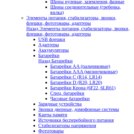
Шины нулевые, заземления, фазные
Шины соединительные (гребенка,
вилка)
Элементы питания, стабилизаторы, звонки,
флешки, фототовары, адаптеры
Назад
Элементы питания, стабилизаторы, звонки,
флешки, фототовары, адаптеры
USB флешки
Адаптеры
Аккумуляторы
Батарейки
Назад
Батарейки
Батарейки AA (пальчиковые)
Батарейки AAA (мизинчиковые)
Батарейки C (R14, LR14)
Батарейки D (R20, LR20)
Батарейки Крона (6F22, 6LR61)
Спец. батарейки
Часовые батарейки
Зарядные устройства
Звонки дверные, домофонные системы
Карты памяти
Источники бесперебойного питания
Стабилизаторы напряжения
Фототовары