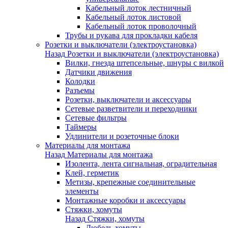
Кабельный лоток лестничный
Кабельный лоток листовой
Кабельный лоток проволочный
Трубы и рукава для прокладки кабеля
Розетки и выключатели (электроустановка)
Назад
Розетки и выключатели (электроустановка)
Вилки, гнезда штепсельные, шнуры с вилкой
Датчики движения
Колодки
Разъемы
Розетки, выключатели и аксессуары
Сетевые разветвители и переходники
Сетевые фильтры
Таймеры
Удлинители и розеточные блоки
Материалы для монтажа
Назад
Материалы для монтажа
Изолента, лента сигнальная, оградительная
Клей, герметик
Метизы, крепежные соединительные
элементы
Монтажные коробки и аксессуары
Стяжки, хомуты
Назад
Стяжки, хомуты
Дюбель-хомуты