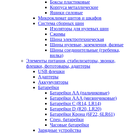
Боксы пластиковые
Корпуса металлические
Ящики силовые
Микроклимат щитов и шкафов
Система сборных шин
Изоляторы для нулевых шин
Сжимы
Шина электротехническая
Шины нулевые, заземления, фазные
Шины соединительные (гребенка,
вилка)
Элементы питания, стабилизаторы, звонки,
флешки, фототовары, адаптеры
USB флешки
Адаптеры
Аккумуляторы
Батарейки
Батарейки AA (пальчиковые)
Батарейки AAA (мизинчиковые)
Батарейки C (R14, LR14)
Батарейки D (R20, LR20)
Батарейки Крона (6F22, 6LR61)
Спец. батарейки
Часовые батарейки
Зарядные устройства