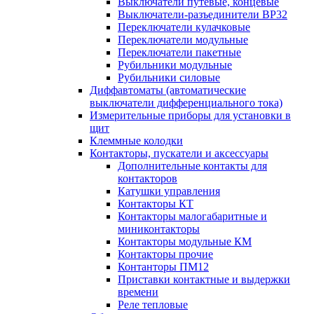
Выключатели путевые, концевые
Выключатели-разъединители ВР32
Переключатели кулачковые
Переключатели модульные
Переключатели пакетные
Рубильники модульные
Рубильники силовые
Диффавтоматы (автоматические
выключатели дифференциального тока)
Измерительные приборы для установки в
щит
Клеммные колодки
Контакторы, пускатели и аксессуары
Дополнительные контакты для
контакторов
Катушки управления
Контакторы КТ
Контакторы малогабаритные и
миниконтакторы
Контакторы модульные КМ
Контакторы прочие
Контанторы ПМ12
Приставки контактные и выдержки
времени
Реле тепловые