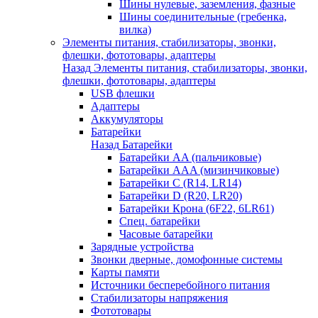
Шины нулевые, заземления, фазные
Шины соединительные (гребенка,
вилка)
Элементы питания, стабилизаторы, звонки,
флешки, фототовары, адаптеры
Назад
Элементы питания, стабилизаторы, звонки,
флешки, фототовары, адаптеры
USB флешки
Адаптеры
Аккумуляторы
Батарейки
Назад
Батарейки
Батарейки AA (пальчиковые)
Батарейки AAA (мизинчиковые)
Батарейки C (R14, LR14)
Батарейки D (R20, LR20)
Батарейки Крона (6F22, 6LR61)
Спец. батарейки
Часовые батарейки
Зарядные устройства
Звонки дверные, домофонные системы
Карты памяти
Источники бесперебойного питания
Стабилизаторы напряжения
Фототовары