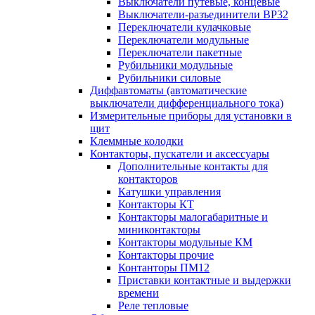
Выключатели путевые, концевые
Выключатели-разъединители ВР32
Переключатели кулачковые
Переключатели модульные
Переключатели пакетные
Рубильники модульные
Рубильники силовые
Диффавтоматы (автоматические
выключатели дифференциального тока)
Измерительные приборы для установки в
щит
Клеммные колодки
Контакторы, пускатели и аксессуары
Дополнительные контакты для
контакторов
Катушки управления
Контакторы КТ
Контакторы малогабаритные и
миниконтакторы
Контакторы модульные КМ
Контакторы прочие
Контанторы ПМ12
Приставки контактные и выдержки
времени
Реле тепловые