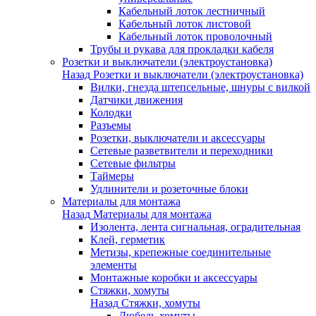
Кабельный лоток лестничный
Кабельный лоток листовой
Кабельный лоток проволочный
Трубы и рукава для прокладки кабеля
Розетки и выключатели (электроустановка)
Назад
Розетки и выключатели (электроустановка)
Вилки, гнезда штепсельные, шнуры с вилкой
Датчики движения
Колодки
Разъемы
Розетки, выключатели и аксессуары
Сетевые разветвители и переходники
Сетевые фильтры
Таймеры
Удлинители и розеточные блоки
Материалы для монтажа
Назад
Материалы для монтажа
Изолента, лента сигнальная, оградительная
Клей, герметик
Метизы, крепежные соединительные
элементы
Монтажные коробки и аксессуары
Стяжки, хомуты
Назад
Стяжки, хомуты
Дюбель-хомуты