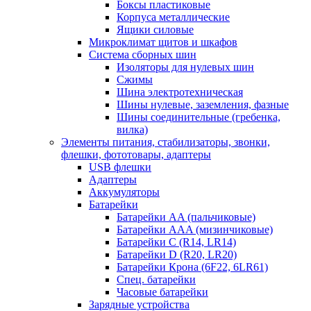
Боксы пластиковые
Корпуса металлические
Ящики силовые
Микроклимат щитов и шкафов
Система сборных шин
Изоляторы для нулевых шин
Сжимы
Шина электротехническая
Шины нулевые, заземления, фазные
Шины соединительные (гребенка,
вилка)
Элементы питания, стабилизаторы, звонки,
флешки, фототовары, адаптеры
USB флешки
Адаптеры
Аккумуляторы
Батарейки
Батарейки AA (пальчиковые)
Батарейки AAA (мизинчиковые)
Батарейки C (R14, LR14)
Батарейки D (R20, LR20)
Батарейки Крона (6F22, 6LR61)
Спец. батарейки
Часовые батарейки
Зарядные устройства