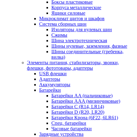
Боксы пластиковые
Корпуса металлические
Ящики силовые
Микроклимат щитов и шкафов
Система сборных шин
Изоляторы для нулевых шин
Сжимы
Шина электротехническая
Шины нулевые, заземления, фазные
Шины соединительные (гребенка,
вилка)
Элементы питания, стабилизаторы, звонки,
флешки, фототовары, адаптеры
USB флешки
Адаптеры
Аккумуляторы
Батарейки
Батарейки AA (пальчиковые)
Батарейки AAA (мизинчиковые)
Батарейки C (R14, LR14)
Батарейки D (R20, LR20)
Батарейки Крона (6F22, 6LR61)
Спец. батарейки
Часовые батарейки
Зарядные устройства