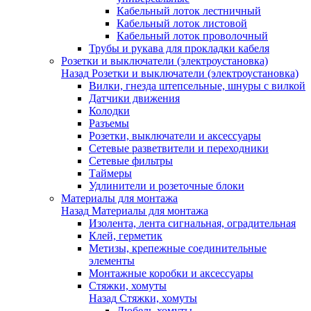
Кабельный лоток лестничный
Кабельный лоток листовой
Кабельный лоток проволочный
Трубы и рукава для прокладки кабеля
Розетки и выключатели (электроустановка)
Назад
Розетки и выключатели (электроустановка)
Вилки, гнезда штепсельные, шнуры с вилкой
Датчики движения
Колодки
Разъемы
Розетки, выключатели и аксессуары
Сетевые разветвители и переходники
Сетевые фильтры
Таймеры
Удлинители и розеточные блоки
Материалы для монтажа
Назад
Материалы для монтажа
Изолента, лента сигнальная, оградительная
Клей, герметик
Метизы, крепежные соединительные
элементы
Монтажные коробки и аксессуары
Стяжки, хомуты
Назад
Стяжки, хомуты
Дюбель-хомуты