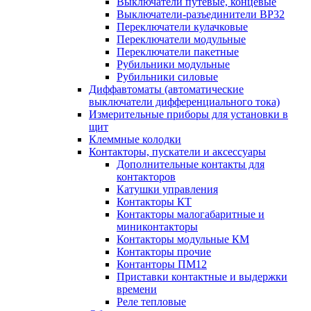
Выключатели путевые, концевые
Выключатели-разъединители ВР32
Переключатели кулачковые
Переключатели модульные
Переключатели пакетные
Рубильники модульные
Рубильники силовые
Диффавтоматы (автоматические
выключатели дифференциального тока)
Измерительные приборы для установки в
щит
Клеммные колодки
Контакторы, пускатели и аксессуары
Дополнительные контакты для
контакторов
Катушки управления
Контакторы КТ
Контакторы малогабаритные и
миниконтакторы
Контакторы модульные КМ
Контакторы прочие
Контанторы ПМ12
Приставки контактные и выдержки
времени
Реле тепловые