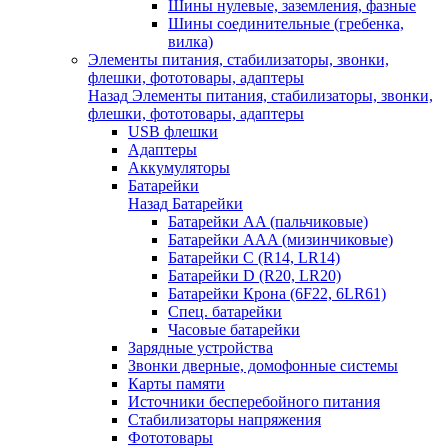
Шины нулевые, заземления, фазные
Шины соединительные (гребенка,
вилка)
Элементы питания, стабилизаторы, звонки,
флешки, фототовары, адаптеры
Назад
Элементы питания, стабилизаторы, звонки,
флешки, фототовары, адаптеры
USB флешки
Адаптеры
Аккумуляторы
Батарейки
Назад
Батарейки
Батарейки AA (пальчиковые)
Батарейки AAA (мизинчиковые)
Батарейки C (R14, LR14)
Батарейки D (R20, LR20)
Батарейки Крона (6F22, 6LR61)
Спец. батарейки
Часовые батарейки
Зарядные устройства
Звонки дверные, домофонные системы
Карты памяти
Источники бесперебойного питания
Стабилизаторы напряжения
Фототовары