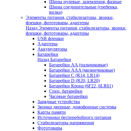
Шины нулевые, заземления, фазные
Шины соединительные (гребенка,
вилка)
Элементы питания, стабилизаторы, звонки,
флешки, фототовары, адаптеры
Назад
Элементы питания, стабилизаторы, звонки,
флешки, фототовары, адаптеры
USB флешки
Адаптеры
Аккумуляторы
Батарейки
Назад
Батарейки
Батарейки AA (пальчиковые)
Батарейки AAA (мизинчиковые)
Батарейки C (R14, LR14)
Батарейки D (R20, LR20)
Батарейки Крона (6F22, 6LR61)
Спец. батарейки
Часовые батарейки
Зарядные устройства
Звонки дверные, домофонные системы
Карты памяти
Источники бесперебойного питания
Стабилизаторы напряжения
Фототовары