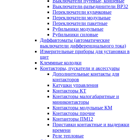
Выключатели путевые, концевые
Выключатели-разъединители ВР32
Переключатели кулачковые
Переключатели модульные
Переключатели пакетные
Рубильники модульные
Рубильники силовые
Диффавтоматы (автоматические
выключатели дифференциального тока)
Измерительные приборы для установки в
щит
Клеммные колодки
Контакторы, пускатели и аксессуары
Дополнительные контакты для
контакторов
Катушки управления
Контакторы КТ
Контакторы малогабаритные и
миниконтакторы
Контакторы модульные КМ
Контакторы прочие
Контанторы ПМ12
Приставки контактные и выдержки
времени
Реле тепловые