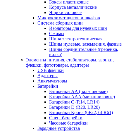
Боксы пластиковые
Корпуса металлические
Ящики силовые
Микроклимат щитов и шкафов
Система сборных шин
Изоляторы для нулевых шин
Сжимы
Шина электротехническая
Шины нулевые, заземления, фазные
Шины соединительные (гребенка,
вилка)
Элементы питания, стабилизаторы, звонки,
флешки, фототовары, адаптеры
USB флешки
Адаптеры
Аккумуляторы
Батарейки
Батарейки AA (пальчиковые)
Батарейки AAA (мизинчиковые)
Батарейки C (R14, LR14)
Батарейки D (R20, LR20)
Батарейки Крона (6F22, 6LR61)
Спец. батарейки
Часовые батарейки
Зарядные устройства