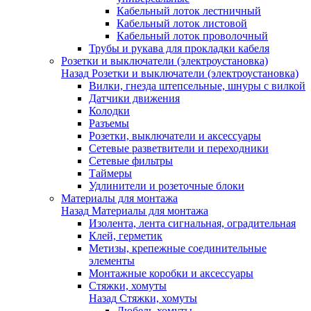
Кабельный лоток лестничный
Кабельный лоток листовой
Кабельный лоток проволочный
Трубы и рукава для прокладки кабеля
Розетки и выключатели (электроустановка)
Назад
Розетки и выключатели (электроустановка)
Вилки, гнезда штепсельные, шнуры с вилкой
Датчики движения
Колодки
Разъемы
Розетки, выключатели и аксессуары
Сетевые разветвители и переходники
Сетевые фильтры
Таймеры
Удлинители и розеточные блоки
Материалы для монтажа
Назад
Материалы для монтажа
Изолента, лента сигнальная, оградительная
Клей, герметик
Метизы, крепежные соединительные
элементы
Монтажные коробки и аксессуары
Стяжки, хомуты
Назад
Стяжки, хомуты
Дюбель-хомуты