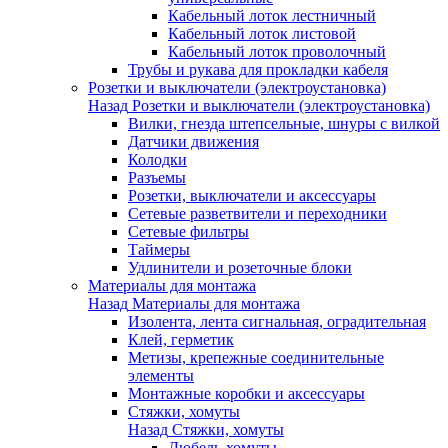
Кабельный лоток лестничный
Кабельный лоток листовой
Кабельный лоток проволочный
Трубы и рукава для прокладки кабеля
Розетки и выключатели (электроустановка)
Назад
Розетки и выключатели (электроустановка)
Вилки, гнезда штепсельные, шнуры с вилкой
Датчики движения
Колодки
Разъемы
Розетки, выключатели и аксессуары
Сетевые разветвители и переходники
Сетевые фильтры
Таймеры
Удлинители и розеточные блоки
Материалы для монтажа
Назад
Материалы для монтажа
Изолента, лента сигнальная, оградительная
Клей, герметик
Метизы, крепежные соединительные
элементы
Монтажные коробки и аксессуары
Стяжки, хомуты
Назад
Стяжки, хомуты
Дюбель-хомуты