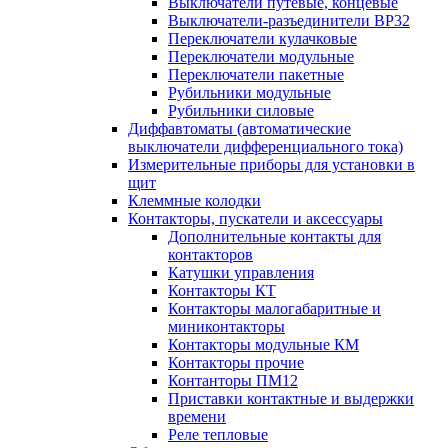
Выключатели путевые, концевые
Выключатели-разъединители ВР32
Переключатели кулачковые
Переключатели модульные
Переключатели пакетные
Рубильники модульные
Рубильники силовые
Диффавтоматы (автоматические
выключатели дифференциального тока)
Измерительные приборы для установки в
щит
Клеммные колодки
Контакторы, пускатели и аксессуары
Дополнительные контакты для
контакторов
Катушки управления
Контакторы КТ
Контакторы малогабаритные и
миниконтакторы
Контакторы модульные КМ
Контакторы прочие
Контанторы ПМ12
Приставки контактные и выдержки
времени
Реле тепловые