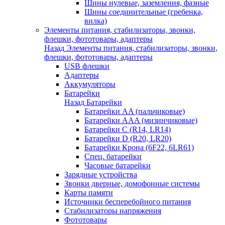
Шины нулевые, заземления, фазные
Шины соединительные (гребенка,
вилка)
Элементы питания, стабилизаторы, звонки,
флешки, фототовары, адаптеры
Назад
Элементы питания, стабилизаторы, звонки,
флешки, фототовары, адаптеры
USB флешки
Адаптеры
Аккумуляторы
Батарейки
Назад
Батарейки
Батарейки AA (пальчиковые)
Батарейки AAA (мизинчиковые)
Батарейки C (R14, LR14)
Батарейки D (R20, LR20)
Батарейки Крона (6F22, 6LR61)
Спец. батарейки
Часовые батарейки
Зарядные устройства
Звонки дверные, домофонные системы
Карты памяти
Источники бесперебойного питания
Стабилизаторы напряжения
Фототовары