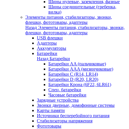
Шины нулевые, заземления, фазные
Шины соединительные (гребенка,
вилка)
Элементы питания, стабилизаторы, звонки,
флешки, фототовары, адаптеры
Назад
Элементы питания, стабилизаторы, звонки,
флешки, фототовары, адаптеры
USB флешки
Адаптеры
Аккумуляторы
Батарейки
Назад
Батарейки
Батарейки AA (пальчиковые)
Батарейки AAA (мизинчиковые)
Батарейки C (R14, LR14)
Батарейки D (R20, LR20)
Батарейки Крона (6F22, 6LR61)
Спец. батарейки
Часовые батарейки
Зарядные устройства
Звонки дверные, домофонные системы
Карты памяти
Источники бесперебойного питания
Стабилизаторы напряжения
Фототовары