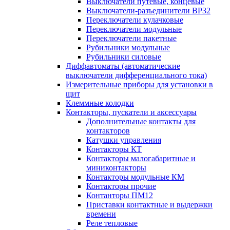
Выключатели путевые, концевые
Выключатели-разъединители ВР32
Переключатели кулачковые
Переключатели модульные
Переключатели пакетные
Рубильники модульные
Рубильники силовые
Диффавтоматы (автоматические
выключатели дифференциального тока)
Измерительные приборы для установки в
щит
Клеммные колодки
Контакторы, пускатели и аксессуары
Дополнительные контакты для
контакторов
Катушки управления
Контакторы КТ
Контакторы малогабаритные и
миниконтакторы
Контакторы модульные КМ
Контакторы прочие
Контанторы ПМ12
Приставки контактные и выдержки
времени
Реле тепловые