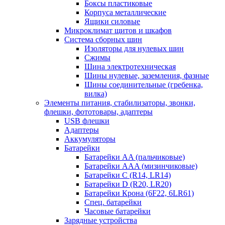
Боксы пластиковые
Корпуса металлические
Ящики силовые
Микроклимат щитов и шкафов
Система сборных шин
Изоляторы для нулевых шин
Сжимы
Шина электротехническая
Шины нулевые, заземления, фазные
Шины соединительные (гребенка,
вилка)
Элементы питания, стабилизаторы, звонки,
флешки, фототовары, адаптеры
USB флешки
Адаптеры
Аккумуляторы
Батарейки
Батарейки AA (пальчиковые)
Батарейки AAA (мизинчиковые)
Батарейки C (R14, LR14)
Батарейки D (R20, LR20)
Батарейки Крона (6F22, 6LR61)
Спец. батарейки
Часовые батарейки
Зарядные устройства