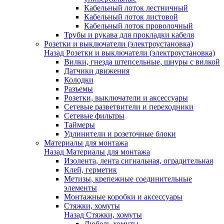
Кабельный лоток лестничный
Кабельный лоток листовой
Кабельный лоток проволочный
Трубы и рукава для прокладки кабеля
Розетки и выключатели (электроустановка)
Назад
Розетки и выключатели (электроустановка)
Вилки, гнезда штепсельные, шнуры с вилкой
Датчики движения
Колодки
Разъемы
Розетки, выключатели и аксессуары
Сетевые разветвители и переходники
Сетевые фильтры
Таймеры
Удлинители и розеточные блоки
Материалы для монтажа
Назад
Материалы для монтажа
Изолента, лента сигнальная, оградительная
Клей, герметик
Метизы, крепежные соединительные
элементы
Монтажные коробки и аксессуары
Стяжки, хомуты
Назад
Стяжки, хомуты
Дюбель-хомуты