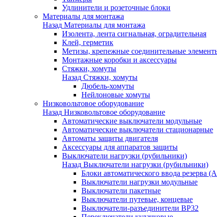
Удлинители и розеточные блоки
Материалы для монтажа
Назад
Материалы для монтажа
Изолента, лента сигнальная, оградительная
Клей, герметик
Метизы, крепежные соединительные элемент
Монтажные коробки и аксессуары
Стяжки, хомуты
Назад
Стяжки, хомуты
Дюбель-хомуты
Нейлоновые хомуты
Низковольтовое оборудование
Назад
Низковольтовое оборудование
Автоматические выключатели модульные
Автоматические выключатели стационарные
Автоматы защиты двигателя
Аксессуары для аппаратов защиты
Выключатели нагрузки (рубильники)
Назад
Выключатели нагрузки (рубильники)
Блоки автоматического ввода резерва (
Выключатели нагрузки модульные
Выключатели пакетные
Выключатели путевые, концевые
Выключатели-разъединители ВР32
Переключатели кулачковые