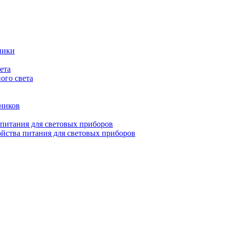
ники
ета
ого света
ьников
 питания для световых приборов
йства питания для световых приборов