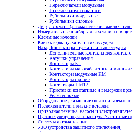
Переключатели модульные
Переключатели пакетные
Рубильники модульные
Рубильники силовые
Диффавтоматы (автоматические выключатели
Измерительные приборы для установки в щит
Клеммные колодки
Контакторы, пускатели и аксессуары
Назад
Контакторы, пускатели и аксессуары
Дополнительные контакты для контакто
Катушки управления
Контакторы КТ
Контакторы малогабаритные и миникон
Контакторы модульные КМ
Контакторы прочие
Контанторы ПМ12
Приставки контактные и выдержки вре
Реле тепловые
Оборудование для молниезащиты и заземлени
Предохранители (плавкие вставки)
Приводная техника, насосы и электродвигате
Пускорегулирующая аппаратура (частотные п
Системы автоматизации
УЗО (устройства защитного отключения)