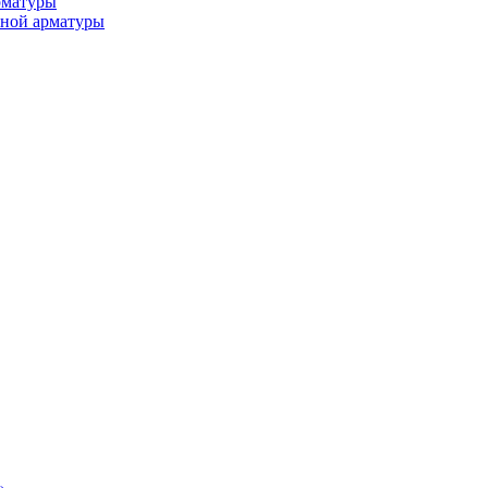
рматуры
ьной арматуры