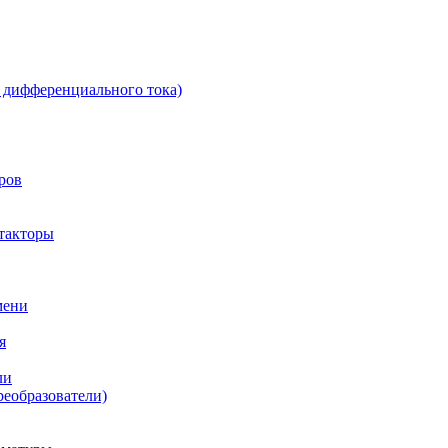
 дифференциального тока)
ров
такторы
мени
я
ли
реобразователи)