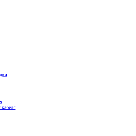
адки
я
 кабеля