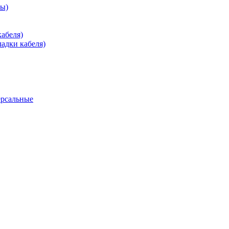
зы)
абеля)
адки кабеля)
ерсальные