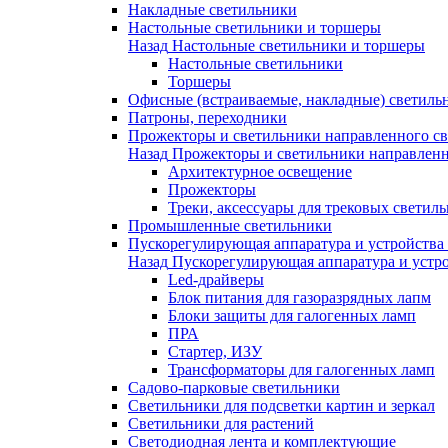
Накладные светильники
Настольные светильники и торшеры
Назад
Настольные светильники и торшеры
Настольные светильники
Торшеры
Офисные (встраиваемые, накладные) светиль
Патроны, переходники
Прожекторы и светильники направленного св
Назад
Прожекторы и светильники направленн
Архитектурное освещение
Прожекторы
Треки, аксессуары для трековых светил
Промышленные светильники
Пускорегулирующая аппаратура и устройства
Назад
Пускорегулирующая аппаратура и устро
Led-драйверы
Блок питания для газоразрядных лапм
Блоки защиты для галогенных ламп
ПРА
Стартер, ИЗУ
Трансформаторы для галогенных ламп
Садово-парковые светильники
Светильники для подсветки картин и зеркал
Светильники для растений
Светодиодная лента и комплектующие