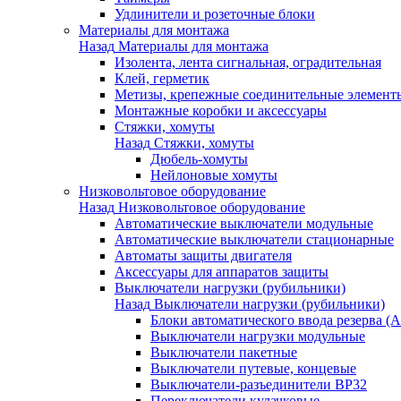
Удлинители и розеточные блоки
Материалы для монтажа
Назад
Материалы для монтажа
Изолента, лента сигнальная, оградительная
Клей, герметик
Метизы, крепежные соединительные элемент
Монтажные коробки и аксессуары
Стяжки, хомуты
Назад
Стяжки, хомуты
Дюбель-хомуты
Нейлоновые хомуты
Низковольтовое оборудование
Назад
Низковольтовое оборудование
Автоматические выключатели модульные
Автоматические выключатели стационарные
Автоматы защиты двигателя
Аксессуары для аппаратов защиты
Выключатели нагрузки (рубильники)
Назад
Выключатели нагрузки (рубильники)
Блоки автоматического ввода резерва (
Выключатели нагрузки модульные
Выключатели пакетные
Выключатели путевые, концевые
Выключатели-разъединители ВР32
Переключатели кулачковые