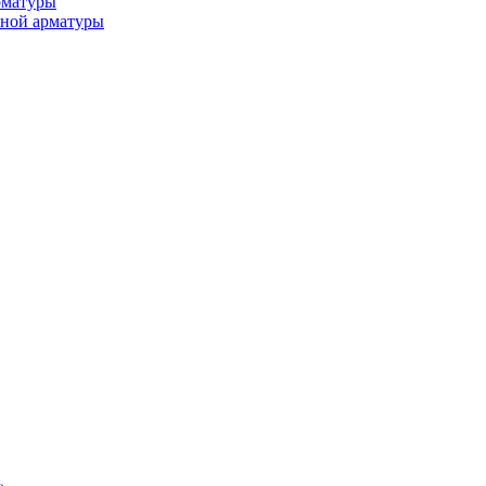
рматуры
ьной арматуры