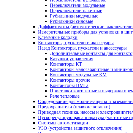
Переключатели модульные
Переключатели пакетные
Рубильники модульные
Рубильники силовые
Диффавтоматы (автоматические выключатели
Измерительные приборы для установки в щит
Клеммные колодки
Контакторы, пускатели и аксессуары
Назад
Контакторы, пускатели и аксессуары
Дополнительные контакты для контакто
Катушки управления
Контакторы КТ
Контакторы малогабаритные и миникон
Контакторы модульные КМ
Контакторы прочие
Контанторы ПМ12
Приставки контактные и выдержки вре
Реле тепловые
Оборудование для молниезащиты и заземлени
Предохранители (плавкие вставки)
Приводная техника, насосы и электродвигате
Пускорегулирующая аппаратура (частотные п
Системы автоматизации
УЗО (устройства защитного отключения)