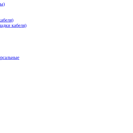
зы)
абеля)
адки кабеля)
ерсальные