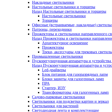
Накладные светильники
Настольные светильники и торшеры
Назад
Настольные светильники и торшеры
Настольные светильники
Торшеры
Офисные (встраиваемые, накладные) светиль
Патроны, переходники
Прожекторы и светильники направленного св
Назад
Прожекторы и светильники направленн
Архитектурное освещение
Прожекторы
Треки, аксессуары для трековых светил
Промышленные светильники
Пускорегулирующая аппаратура и устройства
Назад
Пускорегулирующая аппаратура и устро
Led-драйверы
Блок питания для газоразрядных лапм
Блоки защиты для галогенных ламп
ПРА
Стартер, ИЗУ
Трансформаторы для галогенных ламп
Садово-парковые светильники
Светильники для подсветки картин и зеркал
Светильники для растений
Светодиодная лента и комплектующие