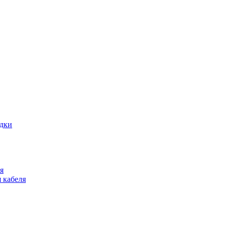
адки
я
 кабеля