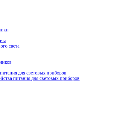
ники
ета
ого света
ьников
 питания для световых приборов
йства питания для световых приборов