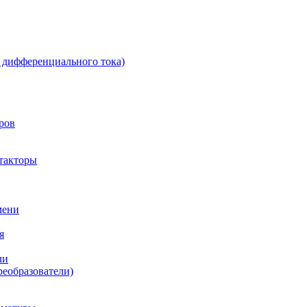
 дифференциального тока)
ров
такторы
мени
я
ли
реобразователи)