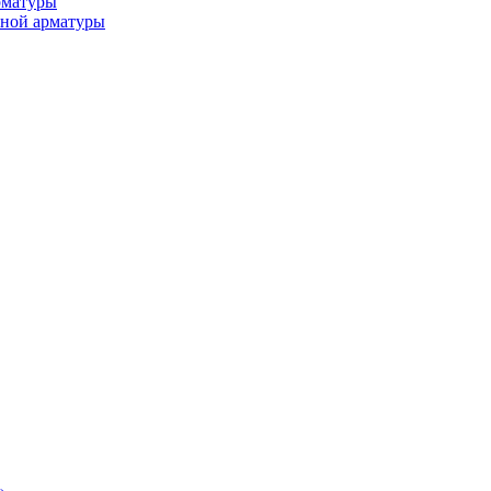
рматуры
ьной арматуры