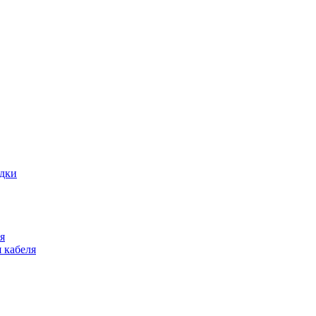
адки
я
 кабеля