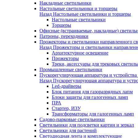
Накладные светильники
Настольные светильники и торшеры
Назад
Настольные светильники и торшеры
Настольные светильники
Торшеры
Офисные (встраиваемые, накладные) светиль
Патроны, переходники
Прожекторы и светильники направленного св
Назад
Прожекторы и светильники направленн
Архитектурное освещение
Прожекторы
Треки, аксессуары для трековых светил
Промышленные светильники
Пускорегулирующая аппаратура и устройства
Назад
Пускорегулирующая аппаратура и устро
Led-драйверы
Блок питания для газоразрядных лапм
Блоки защиты для галогенных ламп
ПРА
Стартер, ИЗУ
Трансформаторы для галогенных ламп
Садово-парковые светильники
Светильники для подсветки картин и зеркал
Светильники для растений
Светодиодная лента и комплектующие