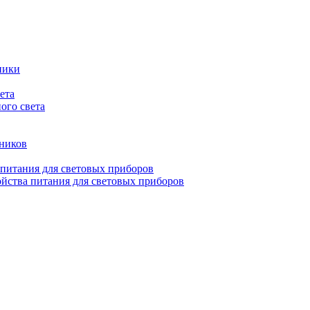
ники
ета
ого света
ьников
 питания для световых приборов
йства питания для световых приборов