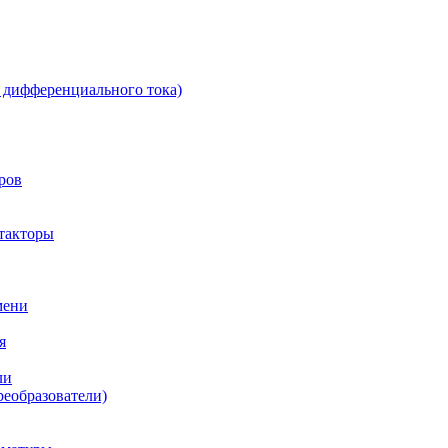
 дифференциального тока)
ров
такторы
мени
я
ли
реобразователи)