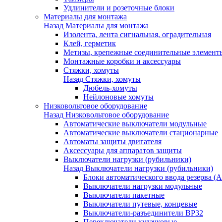
Удлинители и розеточные блоки
Материалы для монтажа
Назад
Материалы для монтажа
Изолента, лента сигнальная, оградительная
Клей, герметик
Метизы, крепежные соединительные элемент
Монтажные коробки и аксессуары
Стяжки, хомуты
Назад
Стяжки, хомуты
Дюбель-хомуты
Нейлоновые хомуты
Низковольтовое оборудование
Назад
Низковольтовое оборудование
Автоматические выключатели модульные
Автоматические выключатели стационарные
Автоматы защиты двигателя
Аксессуары для аппаратов защиты
Выключатели нагрузки (рубильники)
Назад
Выключатели нагрузки (рубильники)
Блоки автоматического ввода резерва (
Выключатели нагрузки модульные
Выключатели пакетные
Выключатели путевые, концевые
Выключатели-разъединители ВР32
Переключатели кулачковые