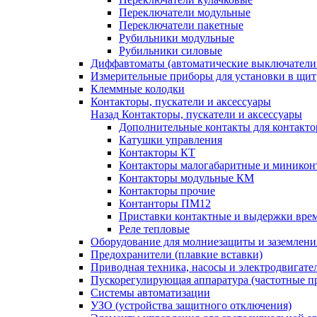
Переключатели модульные
Переключатели пакетные
Рубильники модульные
Рубильники силовые
Диффавтоматы (автоматические выключатели
Измерительные приборы для установки в щит
Клеммные колодки
Контакторы, пускатели и аксессуары
Назад
Контакторы, пускатели и аксессуары
Дополнительные контакты для контакто
Катушки управления
Контакторы КТ
Контакторы малогабаритные и миникон
Контакторы модульные КМ
Контакторы прочие
Контанторы ПМ12
Приставки контактные и выдержки вре
Реле тепловые
Оборудование для молниезащиты и заземлени
Предохранители (плавкие вставки)
Приводная техника, насосы и электродвигате
Пускорегулирующая аппаратура (частотные п
Системы автоматизации
УЗО (устройства защитного отключения)