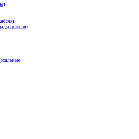
зы)
абеля)
адки кабеля)
ерсальные