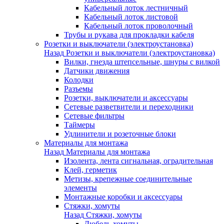
Кабельный лоток лестничный
Кабельный лоток листовой
Кабельный лоток проволочный
Трубы и рукава для прокладки кабеля
Розетки и выключатели (электроустановка)
Назад
Розетки и выключатели (электроустановка)
Вилки, гнезда штепсельные, шнуры с вилкой
Датчики движения
Колодки
Разъемы
Розетки, выключатели и аксессуары
Сетевые разветвители и переходники
Сетевые фильтры
Таймеры
Удлинители и розеточные блоки
Материалы для монтажа
Назад
Материалы для монтажа
Изолента, лента сигнальная, оградительная
Клей, герметик
Метизы, крепежные соединительные
элементы
Монтажные коробки и аксессуары
Стяжки, хомуты
Назад
Стяжки, хомуты
Дюбель-хомуты