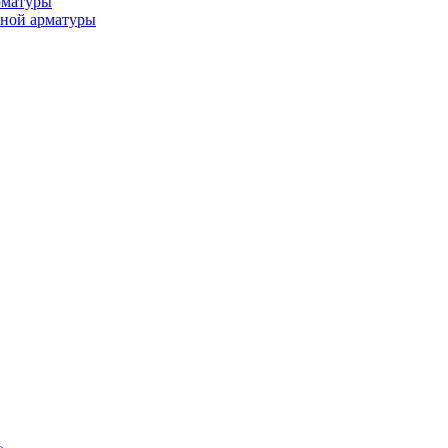
рматуры
ьной арматуры