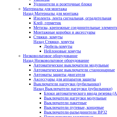
Удлинители и розеточные блоки
Материалы для монтажа
Назад
Материалы для монтажа
Изолента, лента сигнальная, оградительная
Клей, герметик
Метизы, крепежные соединительные элемент
Монтажные коробки и аксессуары
Стяжки, хомуты
Назад
Стяжки, хомуты
Дюбель-хомуты
Нейлоновые хомуты
Низковольтовое оборудование
Назад
Низковольтовое оборудование
Автоматические выключатели модульные
Автоматические выключатели стационарные
Автоматы защиты двигателя
Аксессуары для аппаратов защиты
Выключатели нагрузки (рубильники)
Назад
Выключатели нагрузки (рубильники)
Блоки автоматического ввода резерва (
Выключатели нагрузки модульные
Выключатели пакетные
Выключатели путевые, концевые
Выключатели-разъединители ВР32
Переключатели кулачковые