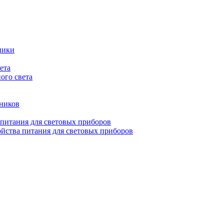
ники
ета
ого света
ьников
 питания для световых приборов
йства питания для световых приборов