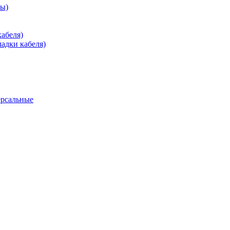
зы)
абеля)
адки кабеля)
ерсальные