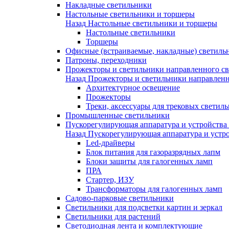
Накладные светильники
Настольные светильники и торшеры
Назад
Настольные светильники и торшеры
Настольные светильники
Торшеры
Офисные (встраиваемые, накладные) светиль
Патроны, переходники
Прожекторы и светильники направленного св
Назад
Прожекторы и светильники направленн
Архитектурное освещение
Прожекторы
Треки, аксессуары для трековых светил
Промышленные светильники
Пускорегулирующая аппаратура и устройства
Назад
Пускорегулирующая аппаратура и устро
Led-драйверы
Блок питания для газоразрядных лапм
Блоки защиты для галогенных ламп
ПРА
Стартер, ИЗУ
Трансформаторы для галогенных ламп
Садово-парковые светильники
Светильники для подсветки картин и зеркал
Светильники для растений
Светодиодная лента и комплектующие