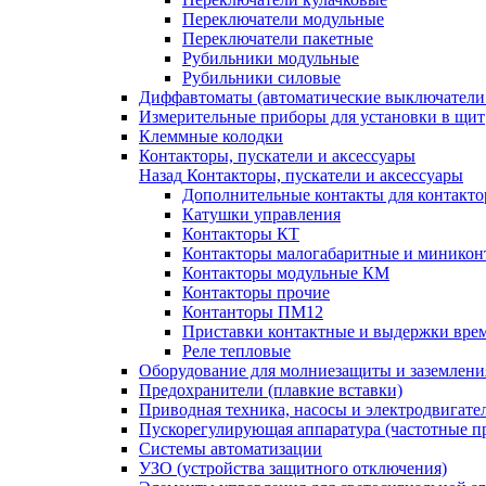
Переключатели модульные
Переключатели пакетные
Рубильники модульные
Рубильники силовые
Диффавтоматы (автоматические выключатели
Измерительные приборы для установки в щит
Клеммные колодки
Контакторы, пускатели и аксессуары
Назад
Контакторы, пускатели и аксессуары
Дополнительные контакты для контакто
Катушки управления
Контакторы КТ
Контакторы малогабаритные и миникон
Контакторы модульные КМ
Контакторы прочие
Контанторы ПМ12
Приставки контактные и выдержки вре
Реле тепловые
Оборудование для молниезащиты и заземлени
Предохранители (плавкие вставки)
Приводная техника, насосы и электродвигате
Пускорегулирующая аппаратура (частотные п
Системы автоматизации
УЗО (устройства защитного отключения)