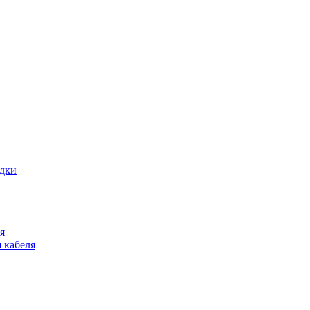
адки
я
 кабеля