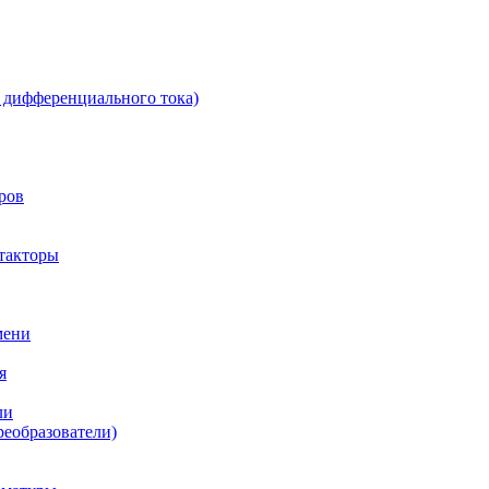
 дифференциального тока)
ров
такторы
мени
я
ли
реобразователи)