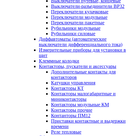
Выключатели путевые, концевые
Выключатели-разъединители ВР32
Переключатели кулачковые
Переключатели модульные
Переключатели пакетные
Рубильники модульные
Рубильники силовые
Диффавтоматы (автоматические
выключатели дифференциального тока)
Измерительные приборы для установки в
щит
Клеммные колодки
Контакторы, пускатели и аксессуары
Дополнительные контакты для
контакторов
Катушки управления
Контакторы КТ
Контакторы малогабаритные и
миниконтакторы
Контакторы модульные КМ
Контакторы прочие
Контанторы ПМ12
Приставки контактные и выдержки
времени
Реле тепловые