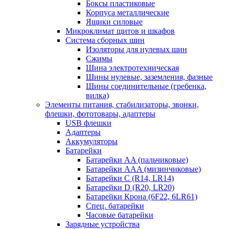
Боксы пластиковые
Корпуса металлические
Ящики силовые
Микроклимат щитов и шкафов
Система сборных шин
Изоляторы для нулевых шин
Сжимы
Шина электротехническая
Шины нулевые, заземления, фазные
Шины соединительные (гребенка,
вилка)
Элементы питания, стабилизаторы, звонки,
флешки, фототовары, адаптеры
USB флешки
Адаптеры
Аккумуляторы
Батарейки
Батарейки AA (пальчиковые)
Батарейки AAA (мизинчиковые)
Батарейки C (R14, LR14)
Батарейки D (R20, LR20)
Батарейки Крона (6F22, 6LR61)
Спец. батарейки
Часовые батарейки
Зарядные устройства