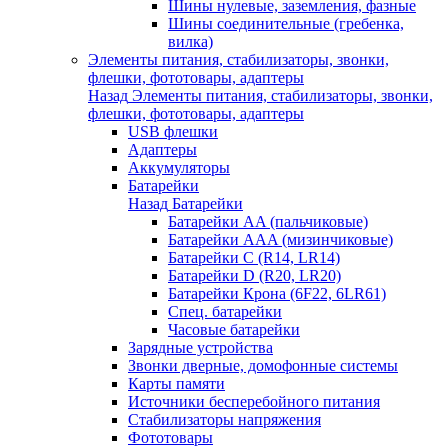
Шины нулевые, заземления, фазные
Шины соединительные (гребенка,
вилка)
Элементы питания, стабилизаторы, звонки,
флешки, фототовары, адаптеры
Назад
Элементы питания, стабилизаторы, звонки,
флешки, фототовары, адаптеры
USB флешки
Адаптеры
Аккумуляторы
Батарейки
Назад
Батарейки
Батарейки AA (пальчиковые)
Батарейки AAA (мизинчиковые)
Батарейки C (R14, LR14)
Батарейки D (R20, LR20)
Батарейки Крона (6F22, 6LR61)
Спец. батарейки
Часовые батарейки
Зарядные устройства
Звонки дверные, домофонные системы
Карты памяти
Источники бесперебойного питания
Стабилизаторы напряжения
Фототовары