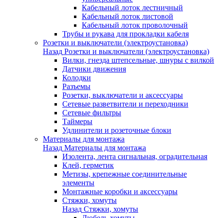
Кабельный лоток лестничный
Кабельный лоток листовой
Кабельный лоток проволочный
Трубы и рукава для прокладки кабеля
Розетки и выключатели (электроустановка)
Назад
Розетки и выключатели (электроустановка)
Вилки, гнезда штепсельные, шнуры с вилкой
Датчики движения
Колодки
Разъемы
Розетки, выключатели и аксессуары
Сетевые разветвители и переходники
Сетевые фильтры
Таймеры
Удлинители и розеточные блоки
Материалы для монтажа
Назад
Материалы для монтажа
Изолента, лента сигнальная, оградительная
Клей, герметик
Метизы, крепежные соединительные
элементы
Монтажные коробки и аксессуары
Стяжки, хомуты
Назад
Стяжки, хомуты
Дюбель-хомуты