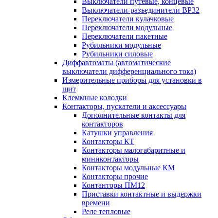
Выключатели путевые, концевые
Выключатели-разъединители ВР32
Переключатели кулачковые
Переключатели модульные
Переключатели пакетные
Рубильники модульные
Рубильники силовые
Диффавтоматы (автоматические
выключатели дифференциального тока)
Измерительные приборы для установки в
щит
Клеммные колодки
Контакторы, пускатели и аксессуары
Дополнительные контакты для
контакторов
Катушки управления
Контакторы КТ
Контакторы малогабаритные и
миниконтакторы
Контакторы модульные КМ
Контакторы прочие
Контанторы ПМ12
Приставки контактные и выдержки
времени
Реле тепловые