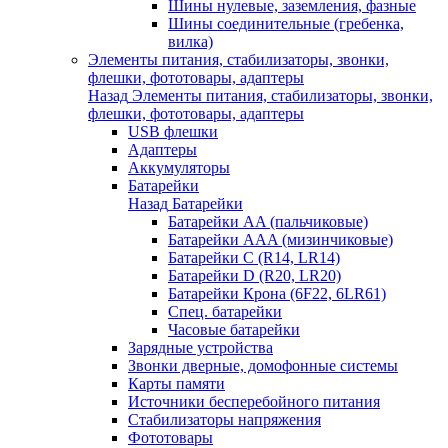
Шины нулевые, заземления, фазные
Шины соединительные (гребенка,
вилка)
Элементы питания, стабилизаторы, звонки,
флешки, фототовары, адаптеры
Назад
Элементы питания, стабилизаторы, звонки,
флешки, фототовары, адаптеры
USB флешки
Адаптеры
Аккумуляторы
Батарейки
Назад
Батарейки
Батарейки AA (пальчиковые)
Батарейки AAA (мизинчиковые)
Батарейки C (R14, LR14)
Батарейки D (R20, LR20)
Батарейки Крона (6F22, 6LR61)
Спец. батарейки
Часовые батарейки
Зарядные устройства
Звонки дверные, домофонные системы
Карты памяти
Источники бесперебойного питания
Стабилизаторы напряжения
Фототовары