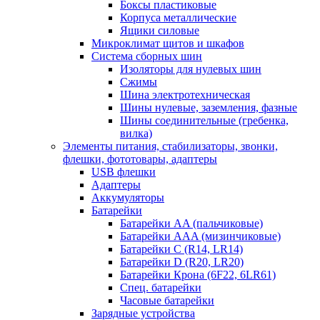
Боксы пластиковые
Корпуса металлические
Ящики силовые
Микроклимат щитов и шкафов
Система сборных шин
Изоляторы для нулевых шин
Сжимы
Шина электротехническая
Шины нулевые, заземления, фазные
Шины соединительные (гребенка,
вилка)
Элементы питания, стабилизаторы, звонки,
флешки, фототовары, адаптеры
USB флешки
Адаптеры
Аккумуляторы
Батарейки
Батарейки AA (пальчиковые)
Батарейки AAA (мизинчиковые)
Батарейки C (R14, LR14)
Батарейки D (R20, LR20)
Батарейки Крона (6F22, 6LR61)
Спец. батарейки
Часовые батарейки
Зарядные устройства