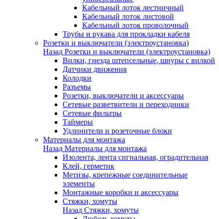
Кабельный лоток лестничный
Кабельный лоток листовой
Кабельный лоток проволочный
Трубы и рукава для прокладки кабеля
Розетки и выключатели (электроустановка)
Назад
Розетки и выключатели (электроустановка)
Вилки, гнезда штепсельные, шнуры с вилкой
Датчики движения
Колодки
Разъемы
Розетки, выключатели и аксессуары
Сетевые разветвители и переходники
Сетевые фильтры
Таймеры
Удлинители и розеточные блоки
Материалы для монтажа
Назад
Материалы для монтажа
Изолента, лента сигнальная, оградительная
Клей, герметик
Метизы, крепежные соединительные
элементы
Монтажные коробки и аксессуары
Стяжки, хомуты
Назад
Стяжки, хомуты
Дюбель-хомуты