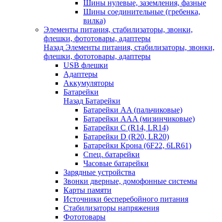
Шины нулевые, заземления, фазные
Шины соединительные (гребенка,
вилка)
Элементы питания, стабилизаторы, звонки,
флешки, фототовары, адаптеры
Назад
Элементы питания, стабилизаторы, звонки,
флешки, фототовары, адаптеры
USB флешки
Адаптеры
Аккумуляторы
Батарейки
Назад
Батарейки
Батарейки AA (пальчиковые)
Батарейки AAA (мизинчиковые)
Батарейки C (R14, LR14)
Батарейки D (R20, LR20)
Батарейки Крона (6F22, 6LR61)
Спец. батарейки
Часовые батарейки
Зарядные устройства
Звонки дверные, домофонные системы
Карты памяти
Источники бесперебойного питания
Стабилизаторы напряжения
Фототовары