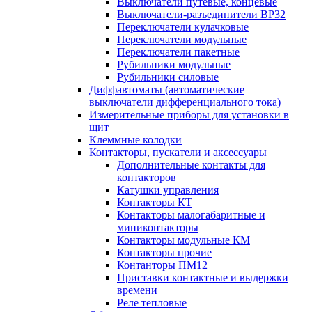
Выключатели путевые, концевые
Выключатели-разъединители ВР32
Переключатели кулачковые
Переключатели модульные
Переключатели пакетные
Рубильники модульные
Рубильники силовые
Диффавтоматы (автоматические
выключатели дифференциального тока)
Измерительные приборы для установки в
щит
Клеммные колодки
Контакторы, пускатели и аксессуары
Дополнительные контакты для
контакторов
Катушки управления
Контакторы КТ
Контакторы малогабаритные и
миниконтакторы
Контакторы модульные КМ
Контакторы прочие
Контанторы ПМ12
Приставки контактные и выдержки
времени
Реле тепловые