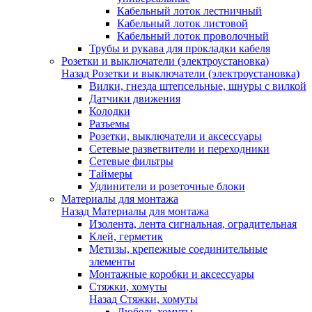
Кабельный лоток лестничный
Кабельный лоток листовой
Кабельный лоток проволочный
Трубы и рукава для прокладки кабеля
Розетки и выключатели (электроустановка)
Назад
Розетки и выключатели (электроустановка)
Вилки, гнезда штепсельные, шнуры с вилкой
Датчики движения
Колодки
Разъемы
Розетки, выключатели и аксессуары
Сетевые разветвители и переходники
Сетевые фильтры
Таймеры
Удлинители и розеточные блоки
Материалы для монтажа
Назад
Материалы для монтажа
Изолента, лента сигнальная, оградительная
Клей, герметик
Метизы, крепежные соединительные
элементы
Монтажные коробки и аксессуары
Стяжки, хомуты
Назад
Стяжки, хомуты
Дюбель-хомуты