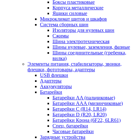
Боксы пластиковые
Корпуса металлические
Ящики силовые
Микроклимат щитов и шкафов
Система сборных шин
Изоляторы для нулевых шин
Сжимы
Шина электротехническая
Шины нулевые, заземления, фазные
Шины соединительные (гребенка,
вилка)
Элементы питания, стабилизаторы, звонки,
флешки, фототовары, адаптеры
USB флешки
Адаптеры
Аккумуляторы
Батарейки
Батарейки AA (пальчиковые)
Батарейки AAA (мизинчиковые)
Батарейки C (R14, LR14)
Батарейки D (R20, LR20)
Батарейки Крона (6F22, 6LR61)
Спец. батарейки
Часовые батарейки
Зарядные устройства