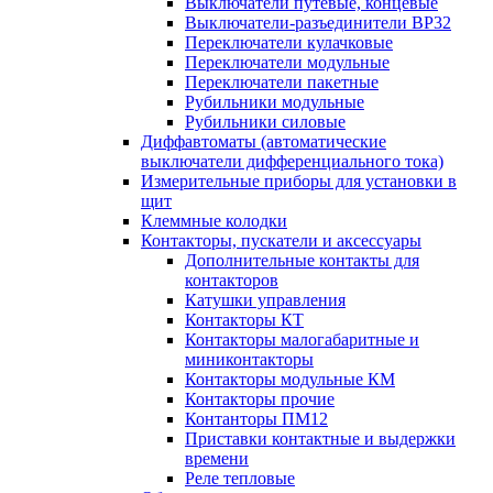
Выключатели путевые, концевые
Выключатели-разъединители ВР32
Переключатели кулачковые
Переключатели модульные
Переключатели пакетные
Рубильники модульные
Рубильники силовые
Диффавтоматы (автоматические
выключатели дифференциального тока)
Измерительные приборы для установки в
щит
Клеммные колодки
Контакторы, пускатели и аксессуары
Дополнительные контакты для
контакторов
Катушки управления
Контакторы КТ
Контакторы малогабаритные и
миниконтакторы
Контакторы модульные КМ
Контакторы прочие
Контанторы ПМ12
Приставки контактные и выдержки
времени
Реле тепловые