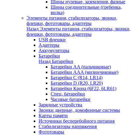
Шины нулевые, заземления, фазные
Шины соединительные (гребенка,
вилка)
Элементы питания, стабилизаторы, звонки,
флешки, фототовары, адаптеры
Назад
Элементы питания, стабилизаторы, звонки,
флешки, фототовары, адаптеры
USB флешки
Адаптеры
Аккумуляторы
Батарейки
Назад
Батарейки
Батарейки AA (пальчиковые)
Батарейки AAA (мизинчиковые)
Батарейки C (R14, LR14)
Батарейки D (R20, LR20)
Батарейки Крона (6F22, 6LR61)
Спец. батарейки
Часовые батарейки
Зарядные устройства
Звонки дверные, домофонные системы
Карты памяти
Источники бесперебойного питания
Стабилизаторы напряжения
Фототовары