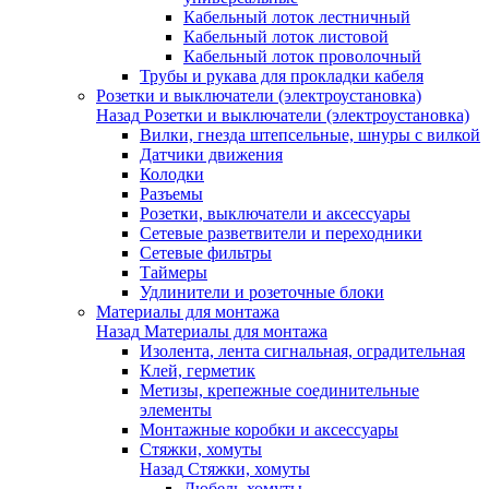
Кабельный лоток лестничный
Кабельный лоток листовой
Кабельный лоток проволочный
Трубы и рукава для прокладки кабеля
Розетки и выключатели (электроустановка)
Назад
Розетки и выключатели (электроустановка)
Вилки, гнезда штепсельные, шнуры с вилкой
Датчики движения
Колодки
Разъемы
Розетки, выключатели и аксессуары
Сетевые разветвители и переходники
Сетевые фильтры
Таймеры
Удлинители и розеточные блоки
Материалы для монтажа
Назад
Материалы для монтажа
Изолента, лента сигнальная, оградительная
Клей, герметик
Метизы, крепежные соединительные
элементы
Монтажные коробки и аксессуары
Стяжки, хомуты
Назад
Стяжки, хомуты
Дюбель-хомуты