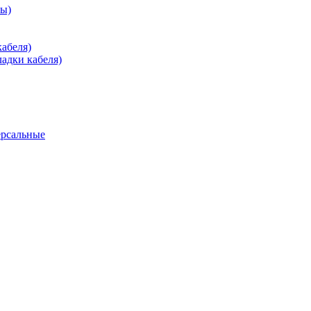
зы)
абеля)
адки кабеля)
ерсальные