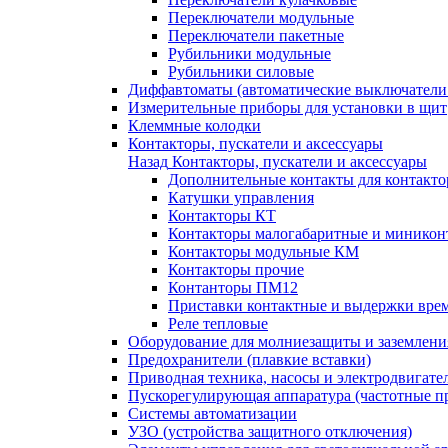
Переключатели модульные
Переключатели пакетные
Рубильники модульные
Рубильники силовые
Диффавтоматы (автоматические выключатели
Измерительные приборы для установки в щит
Клеммные колодки
Контакторы, пускатели и аксессуары
Назад
Контакторы, пускатели и аксессуары
Дополнительные контакты для контакто
Катушки управления
Контакторы КТ
Контакторы малогабаритные и миникон
Контакторы модульные КМ
Контакторы прочие
Контанторы ПМ12
Приставки контактные и выдержки вре
Реле тепловые
Оборудование для молниезащиты и заземлени
Предохранители (плавкие вставки)
Приводная техника, насосы и электродвигате
Пускорегулирующая аппаратура (частотные п
Системы автоматизации
УЗО (устройства защитного отключения)