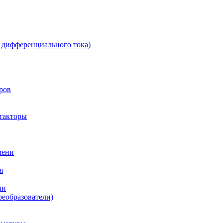
 дифференциального тока)
ров
такторы
мени
я
ли
реобразователи)