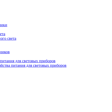
ники
ета
ого света
ьников
 питания для световых приборов
йства питания для световых приборов