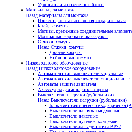
Удлинители и розеточные блоки
Материалы для монтажа
Назад
Материалы для монтажа
Изолента, лента сигнальная, оградительная
Клей, герметик
Метизы, крепежные соединительные элемент
Монтажные коробки и аксессуары
Стяжки, хомуты
Назад
Стяжки, хомуты
Дюбель-хомуты
Нейлоновые хомуты
Низковольтовое оборудование
Назад
Низковольтовое оборудование
Автоматические выключатели модульные
Автоматические выключатели стационарные
Автоматы защиты двигателя
Аксессуары для аппаратов защиты
Выключатели нагрузки (рубильники)
Назад
Выключатели нагрузки (рубильники)
Блоки автоматического ввода резерва (
Выключатели нагрузки модульные
Выключатели пакетные
Выключатели путевые, концевые
Выключатели-разъединители ВР32
Переключатели кулачковые