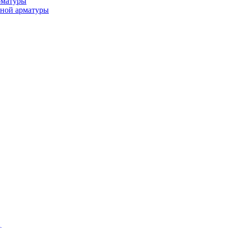
рматуры
ьной арматуры