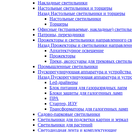
Накладные светильники
Настольные светильники и торшеры
Назад
Настольные светильники и торшеры
Настольные светильники
Торшеры
Офисные (встраиваемые, накладные) светиль
Патроны, переходники
Прожекторы и светильники направленного св
Назад
Прожекторы и светильники направленн
Архитектурное освещение
Прожекторы
Треки, аксессуары для трековых светил
Промышленные светильники
Пускорегулирующая аппаратура и устройства
Назад
Пускорегулирующая аппаратура и устро
Led-драйверы
Блок питания для газоразрядных лапм
Блоки защиты для галогенных ламп
ПРА
Стартер, ИЗУ
Трансформаторы для галогенных ламп
Садово-парковые светильники
Светильники для подсветки картин и зеркал
Светильники для растений
Светодиодная лента и комплектующие