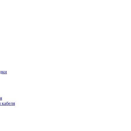
адки
я
 кабеля