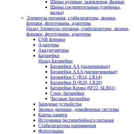
Шины нулевые, заземления, фазные
Шины соединительные (гребенка,
вилка)
Элементы питания, стабилизаторы, звонки,
флешки, фототовары, адаптеры
Назад
Элементы питания, стабилизаторы, звонки,
флешки, фототовары, адаптеры
USB флешки
Адаптеры
Аккумуляторы
Батарейки
Назад
Батарейки
Батарейки AA (пальчиковые)
Батарейки AAA (мизинчиковые)
Батарейки C (R14, LR14)
Батарейки D (R20, LR20)
Батарейки Крона (6F22, 6LR61)
Спец. батарейки
Часовые батарейки
Зарядные устройства
Звонки дверные, домофонные системы
Карты памяти
Источники бесперебойного питания
Стабилизаторы напряжения
Фототовары