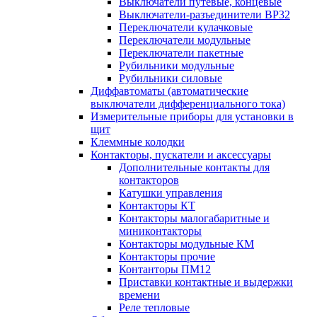
Выключатели путевые, концевые
Выключатели-разъединители ВР32
Переключатели кулачковые
Переключатели модульные
Переключатели пакетные
Рубильники модульные
Рубильники силовые
Диффавтоматы (автоматические
выключатели дифференциального тока)
Измерительные приборы для установки в
щит
Клеммные колодки
Контакторы, пускатели и аксессуары
Дополнительные контакты для
контакторов
Катушки управления
Контакторы КТ
Контакторы малогабаритные и
миниконтакторы
Контакторы модульные КМ
Контакторы прочие
Контанторы ПМ12
Приставки контактные и выдержки
времени
Реле тепловые