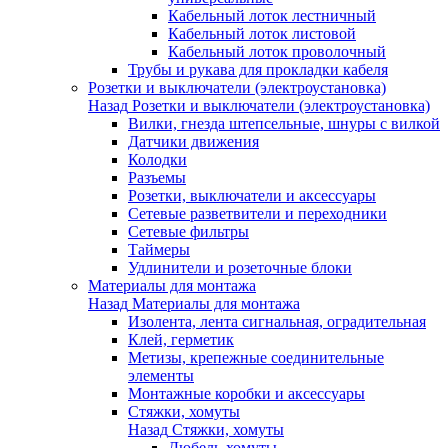
Кабельный лоток лестничный
Кабельный лоток листовой
Кабельный лоток проволочный
Трубы и рукава для прокладки кабеля
Розетки и выключатели (электроустановка)
Назад
Розетки и выключатели (электроустановка)
Вилки, гнезда штепсельные, шнуры с вилкой
Датчики движения
Колодки
Разъемы
Розетки, выключатели и аксессуары
Сетевые разветвители и переходники
Сетевые фильтры
Таймеры
Удлинители и розеточные блоки
Материалы для монтажа
Назад
Материалы для монтажа
Изолента, лента сигнальная, оградительная
Клей, герметик
Метизы, крепежные соединительные
элементы
Монтажные коробки и аксессуары
Стяжки, хомуты
Назад
Стяжки, хомуты
Дюбель-хомуты