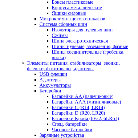
Боксы пластиковые
Корпуса металлические
Ящики силовые
Микроклимат щитов и шкафов
Система сборных шин
Изоляторы для нулевых шин
Сжимы
Шина электротехническая
Шины нулевые, заземления, фазные
Шины соединительные (гребенка,
вилка)
Элементы питания, стабилизаторы, звонки,
флешки, фототовары, адаптеры
USB флешки
Адаптеры
Аккумуляторы
Батарейки
Батарейки AA (пальчиковые)
Батарейки AAA (мизинчиковые)
Батарейки C (R14, LR14)
Батарейки D (R20, LR20)
Батарейки Крона (6F22, 6LR61)
Спец. батарейки
Часовые батарейки
Зарядные устройства