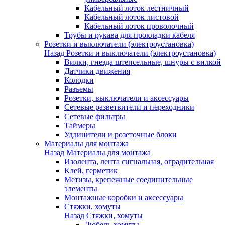
Кабельный лоток лестничный
Кабельный лоток листовой
Кабельный лоток проволочный
Трубы и рукава для прокладки кабеля
Розетки и выключатели (электроустановка)
Назад
Розетки и выключатели (электроустановка)
Вилки, гнезда штепсельные, шнуры с вилкой
Датчики движения
Колодки
Разъемы
Розетки, выключатели и аксессуары
Сетевые разветвители и переходники
Сетевые фильтры
Таймеры
Удлинители и розеточные блоки
Материалы для монтажа
Назад
Материалы для монтажа
Изолента, лента сигнальная, оградительная
Клей, герметик
Метизы, крепежные соединительные
элементы
Монтажные коробки и аксессуары
Стяжки, хомуты
Назад
Стяжки, хомуты
Дюбель-хомуты