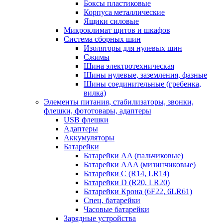
Боксы пластиковые
Корпуса металлические
Ящики силовые
Микроклимат щитов и шкафов
Система сборных шин
Изоляторы для нулевых шин
Сжимы
Шина электротехническая
Шины нулевые, заземления, фазные
Шины соединительные (гребенка,
вилка)
Элементы питания, стабилизаторы, звонки,
флешки, фототовары, адаптеры
USB флешки
Адаптеры
Аккумуляторы
Батарейки
Батарейки AA (пальчиковые)
Батарейки AAA (мизинчиковые)
Батарейки C (R14, LR14)
Батарейки D (R20, LR20)
Батарейки Крона (6F22, 6LR61)
Спец. батарейки
Часовые батарейки
Зарядные устройства