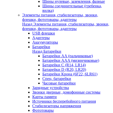
Шины нулевые, заземления, фазные
Шины соединительные (гребенка,
вилка)
Элементы питания, стабилизаторы, звонки,
флешки, фототовары, адаптеры
Назад
Элементы питания, стабилизаторы, звонки,
флешки, фототовары, адаптеры
USB флешки
Адаптеры
Аккумуляторы
Батарейки
Назад
Батарейки
Батарейки AA (пальчиковые)
Батарейки AAA (мизинчиковые)
Батарейки C (R14, LR14)
Батарейки D (R20, LR20)
Батарейки Крона (6F22, 6LR61)
Спец. батарейки
Часовые батарейки
Зарядные устройства
Звонки дверные, домофонные системы
Карты памяти
Источники бесперебойного питания
Стабилизаторы напряжения
Фототовары