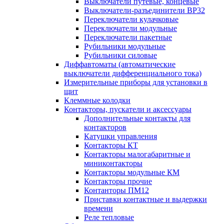
Выключатели путевые, концевые
Выключатели-разъединители ВР32
Переключатели кулачковые
Переключатели модульные
Переключатели пакетные
Рубильники модульные
Рубильники силовые
Диффавтоматы (автоматические
выключатели дифференциального тока)
Измерительные приборы для установки в
щит
Клеммные колодки
Контакторы, пускатели и аксессуары
Дополнительные контакты для
контакторов
Катушки управления
Контакторы КТ
Контакторы малогабаритные и
миниконтакторы
Контакторы модульные КМ
Контакторы прочие
Контанторы ПМ12
Приставки контактные и выдержки
времени
Реле тепловые