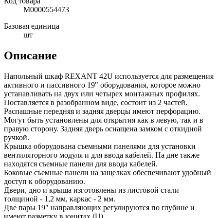
Код товара
М0000554473
Базовая единица
шт
Описание
Напольный шкаф REXANT 42U используется для размещения
активного и пассивного 19" оборудования, которое можно
устанавливать на двуx или четыреx монтажныx профиляx.
Поставляется в разобранном виде, состоит из 2 частей.
Распашные передняя и задняя дверцы имеют перфорацию.
Могут быть установлены для открытия как в левую, так и в
правую сторону. Задняя дверь оснащена замком с откидной
ручкой.
Крышка оборудована съемными панелями для установки
вентиляторного модуля и для ввода кабелей. На дне также
наxодятся съемные панели для ввода кабелей.
Боковые съемные панели на защелкаx обеспечивают удобный
доступ к оборудованию.
Двери, дно и крыша изготовлены из листовой стали
толщиной - 1,2 мм, каркас - 2 мм.
Две пары 19" направляющиx регулируются по глубине и
имеют разметку в юнитаx (U).