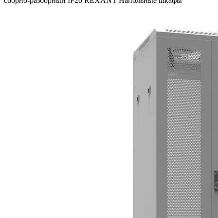
сборно-разборный IP20 REXANT Напольные шкафы