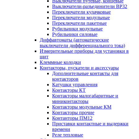
Выключатели путевые, концевые
Выключатели-разъединители ВР32
Переключатели кулачковые
Переключатели модульные
Переключатели пакетные
Рубильники модульные
Рубильники силовые
Диффавтоматы (автоматические
выключатели дифференциального тока)
Измерительные приборы для установки в
щит
Клеммные колодки
Контакторы, пускатели и аксессуары
Дополнительные контакты для
контакторов
Катушки управления
Контакторы КТ
Контакторы малогабаритные и
миниконтакторы
Контакторы модульные КМ
Контакторы прочие
Контанторы ПМ12
Приставки контактные и выдержки
времени
Реле тепловые