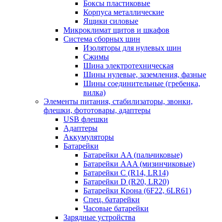
Боксы пластиковые
Корпуса металлические
Ящики силовые
Микроклимат щитов и шкафов
Система сборных шин
Изоляторы для нулевых шин
Сжимы
Шина электротехническая
Шины нулевые, заземления, фазные
Шины соединительные (гребенка,
вилка)
Элементы питания, стабилизаторы, звонки,
флешки, фототовары, адаптеры
USB флешки
Адаптеры
Аккумуляторы
Батарейки
Батарейки AA (пальчиковые)
Батарейки AAA (мизинчиковые)
Батарейки C (R14, LR14)
Батарейки D (R20, LR20)
Батарейки Крона (6F22, 6LR61)
Спец. батарейки
Часовые батарейки
Зарядные устройства