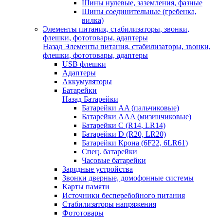
Шины нулевые, заземления, фазные
Шины соединительные (гребенка,
вилка)
Элементы питания, стабилизаторы, звонки,
флешки, фототовары, адаптеры
Назад
Элементы питания, стабилизаторы, звонки,
флешки, фототовары, адаптеры
USB флешки
Адаптеры
Аккумуляторы
Батарейки
Назад
Батарейки
Батарейки AA (пальчиковые)
Батарейки AAA (мизинчиковые)
Батарейки C (R14, LR14)
Батарейки D (R20, LR20)
Батарейки Крона (6F22, 6LR61)
Спец. батарейки
Часовые батарейки
Зарядные устройства
Звонки дверные, домофонные системы
Карты памяти
Источники бесперебойного питания
Стабилизаторы напряжения
Фототовары