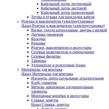
Кабельный лоток лестничный
Кабельный лоток листовой
Кабельный лоток проволочный
Трубы и рукава для прокладки кабеля
Розетки и выключатели (электроустановка)
Назад
Розетки и выключатели (электроустановка)
Вилки, гнезда штепсельные, шнуры с вилкой
Датчики движения
Колодки
Разъемы
Розетки, выключатели и аксессуары
Сетевые разветвители и переходники
Сетевые фильтры
Таймеры
Удлинители и розеточные блоки
Материалы для монтажа
Назад
Материалы для монтажа
Изолента, лента сигнальная, оградительная
Клей, герметик
Метизы, крепежные соединительные
элементы
Монтажные коробки и аксессуары
Стяжки, хомуты
Назад
Стяжки, хомуты
Дюбель-хомуты