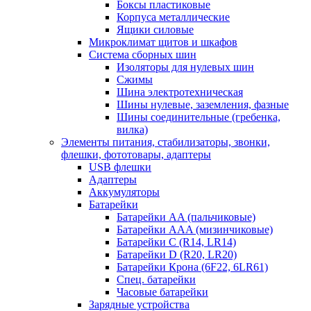
Боксы пластиковые
Корпуса металлические
Ящики силовые
Микроклимат щитов и шкафов
Система сборных шин
Изоляторы для нулевых шин
Сжимы
Шина электротехническая
Шины нулевые, заземления, фазные
Шины соединительные (гребенка,
вилка)
Элементы питания, стабилизаторы, звонки,
флешки, фототовары, адаптеры
USB флешки
Адаптеры
Аккумуляторы
Батарейки
Батарейки AA (пальчиковые)
Батарейки AAA (мизинчиковые)
Батарейки C (R14, LR14)
Батарейки D (R20, LR20)
Батарейки Крона (6F22, 6LR61)
Спец. батарейки
Часовые батарейки
Зарядные устройства