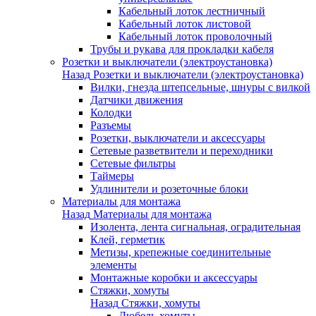
Кабельный лоток лестничный
Кабельный лоток листовой
Кабельный лоток проволочный
Трубы и рукава для прокладки кабеля
Розетки и выключатели (электроустановка)
Назад
Розетки и выключатели (электроустановка)
Вилки, гнезда штепсельные, шнуры с вилкой
Датчики движения
Колодки
Разъемы
Розетки, выключатели и аксессуары
Сетевые разветвители и переходники
Сетевые фильтры
Таймеры
Удлинители и розеточные блоки
Материалы для монтажа
Назад
Материалы для монтажа
Изолента, лента сигнальная, оградительная
Клей, герметик
Метизы, крепежные соединительные
элементы
Монтажные коробки и аксессуары
Стяжки, хомуты
Назад
Стяжки, хомуты
Дюбель-хомуты