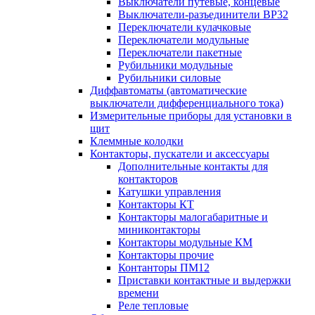
Выключатели путевые, концевые
Выключатели-разъединители ВР32
Переключатели кулачковые
Переключатели модульные
Переключатели пакетные
Рубильники модульные
Рубильники силовые
Диффавтоматы (автоматические
выключатели дифференциального тока)
Измерительные приборы для установки в
щит
Клеммные колодки
Контакторы, пускатели и аксессуары
Дополнительные контакты для
контакторов
Катушки управления
Контакторы КТ
Контакторы малогабаритные и
миниконтакторы
Контакторы модульные КМ
Контакторы прочие
Контанторы ПМ12
Приставки контактные и выдержки
времени
Реле тепловые