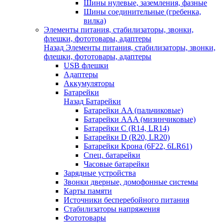
Шины нулевые, заземления, фазные
Шины соединительные (гребенка,
вилка)
Элементы питания, стабилизаторы, звонки,
флешки, фототовары, адаптеры
Назад
Элементы питания, стабилизаторы, звонки,
флешки, фототовары, адаптеры
USB флешки
Адаптеры
Аккумуляторы
Батарейки
Назад
Батарейки
Батарейки AA (пальчиковые)
Батарейки AAA (мизинчиковые)
Батарейки C (R14, LR14)
Батарейки D (R20, LR20)
Батарейки Крона (6F22, 6LR61)
Спец. батарейки
Часовые батарейки
Зарядные устройства
Звонки дверные, домофонные системы
Карты памяти
Источники бесперебойного питания
Стабилизаторы напряжения
Фототовары