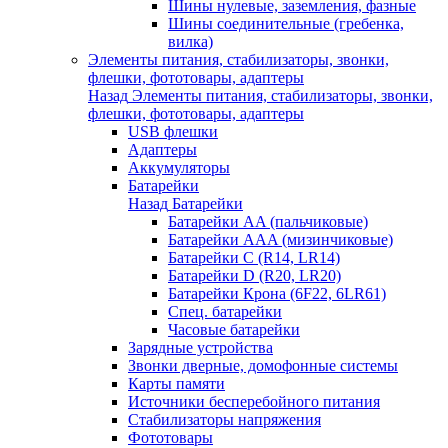
Шины нулевые, заземления, фазные
Шины соединительные (гребенка,
вилка)
Элементы питания, стабилизаторы, звонки,
флешки, фототовары, адаптеры
Назад
Элементы питания, стабилизаторы, звонки,
флешки, фототовары, адаптеры
USB флешки
Адаптеры
Аккумуляторы
Батарейки
Назад
Батарейки
Батарейки AA (пальчиковые)
Батарейки AAA (мизинчиковые)
Батарейки C (R14, LR14)
Батарейки D (R20, LR20)
Батарейки Крона (6F22, 6LR61)
Спец. батарейки
Часовые батарейки
Зарядные устройства
Звонки дверные, домофонные системы
Карты памяти
Источники бесперебойного питания
Стабилизаторы напряжения
Фототовары