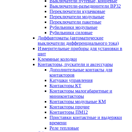
Выключатели путевые, концевые
Выключатели-разъединители ВР32
Переключатели кулачковые
Переключатели модульные
Переключатели пакетные
Рубильники модульные
Рубильники силовые
Диффавтоматы (автоматические
выключатели дифференциального тока)
Измерительные приборы для установки в
щит
Клеммные колодки
Контакторы, пускатели и аксессуары
Дополнительные контакты для
контакторов
Катушки управления
Контакторы КТ
Контакторы малогабаритные и
миниконтакторы
Контакторы модульные КМ
Контакторы прочие
Контанторы ПМ12
Приставки контактные и выдержки
времени
Реле тепловые