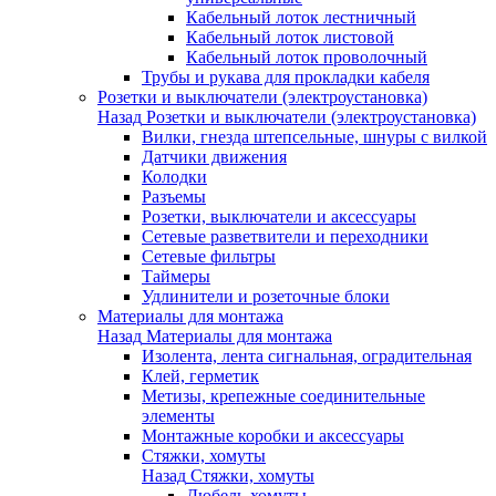
Кабельный лоток лестничный
Кабельный лоток листовой
Кабельный лоток проволочный
Трубы и рукава для прокладки кабеля
Розетки и выключатели (электроустановка)
Назад
Розетки и выключатели (электроустановка)
Вилки, гнезда штепсельные, шнуры с вилкой
Датчики движения
Колодки
Разъемы
Розетки, выключатели и аксессуары
Сетевые разветвители и переходники
Сетевые фильтры
Таймеры
Удлинители и розеточные блоки
Материалы для монтажа
Назад
Материалы для монтажа
Изолента, лента сигнальная, оградительная
Клей, герметик
Метизы, крепежные соединительные
элементы
Монтажные коробки и аксессуары
Стяжки, хомуты
Назад
Стяжки, хомуты
Дюбель-хомуты