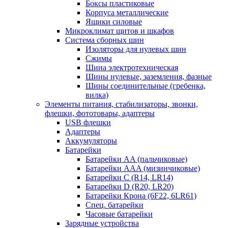
Боксы пластиковые
Корпуса металлические
Ящики силовые
Микроклимат щитов и шкафов
Система сборных шин
Изоляторы для нулевых шин
Сжимы
Шина электротехническая
Шины нулевые, заземления, фазные
Шины соединительные (гребенка,
вилка)
Элементы питания, стабилизаторы, звонки,
флешки, фототовары, адаптеры
USB флешки
Адаптеры
Аккумуляторы
Батарейки
Батарейки AA (пальчиковые)
Батарейки AAA (мизинчиковые)
Батарейки C (R14, LR14)
Батарейки D (R20, LR20)
Батарейки Крона (6F22, 6LR61)
Спец. батарейки
Часовые батарейки
Зарядные устройства