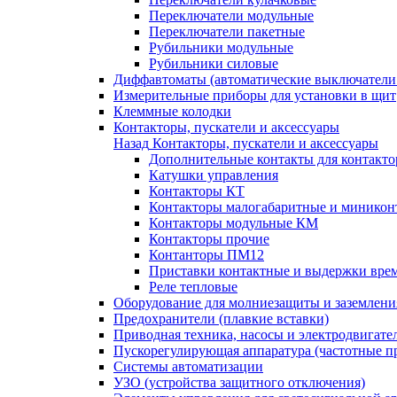
Переключатели модульные
Переключатели пакетные
Рубильники модульные
Рубильники силовые
Диффавтоматы (автоматические выключатели
Измерительные приборы для установки в щит
Клеммные колодки
Контакторы, пускатели и аксессуары
Назад
Контакторы, пускатели и аксессуары
Дополнительные контакты для контакто
Катушки управления
Контакторы КТ
Контакторы малогабаритные и миникон
Контакторы модульные КМ
Контакторы прочие
Контанторы ПМ12
Приставки контактные и выдержки вре
Реле тепловые
Оборудование для молниезащиты и заземлени
Предохранители (плавкие вставки)
Приводная техника, насосы и электродвигате
Пускорегулирующая аппаратура (частотные п
Системы автоматизации
УЗО (устройства защитного отключения)