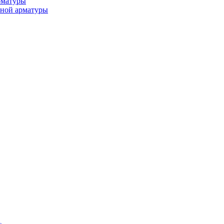
рматуры
ьной арматуры