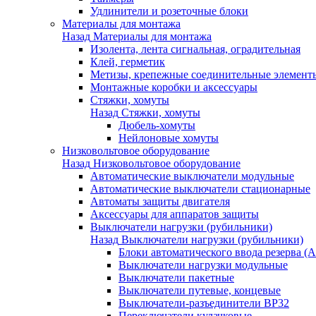
Удлинители и розеточные блоки
Материалы для монтажа
Назад
Материалы для монтажа
Изолента, лента сигнальная, оградительная
Клей, герметик
Метизы, крепежные соединительные элемент
Монтажные коробки и аксессуары
Стяжки, хомуты
Назад
Стяжки, хомуты
Дюбель-хомуты
Нейлоновые хомуты
Низковольтовое оборудование
Назад
Низковольтовое оборудование
Автоматические выключатели модульные
Автоматические выключатели стационарные
Автоматы защиты двигателя
Аксессуары для аппаратов защиты
Выключатели нагрузки (рубильники)
Назад
Выключатели нагрузки (рубильники)
Блоки автоматического ввода резерва (
Выключатели нагрузки модульные
Выключатели пакетные
Выключатели путевые, концевые
Выключатели-разъединители ВР32
Переключатели кулачковые