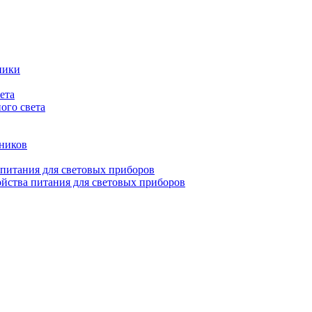
ники
ета
ого света
ьников
 питания для световых приборов
йства питания для световых приборов