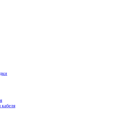
адки
я
 кабеля