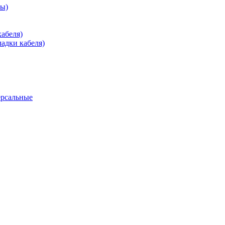
зы)
абеля)
адки кабеля)
ерсальные