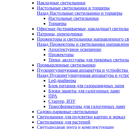
Накладные светильники
Настольные светильники и торшеры
Назад
Настольные светильники и торшеры
Настольные светильники
Торшеры
Офисные (встраиваемые, накладные) светиль
Патроны, переходники
Прожекторы и светильники направленного св
Назад
Прожекторы и светильники направленн
Архитектурное освещение
Прожекторы
Треки, аксессуары для трековых светил
Промышленные светильники
Пускорегулирующая аппаратура и устройства
Назад
Пускорегулирующая аппаратура и устро
Led-драйверы
Блок питания для газоразрядных лапм
Блоки защиты для галогенных ламп
ПРА
Стартер, ИЗУ
Трансформаторы для галогенных ламп
Садово-парковые светильники
Светильники для подсветки картин и зеркал
Светильники для растений
Светодиодная лента и комплектующие