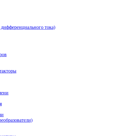
 дифференциального тока)
ров
такторы
мени
я
ли
реобразователи)