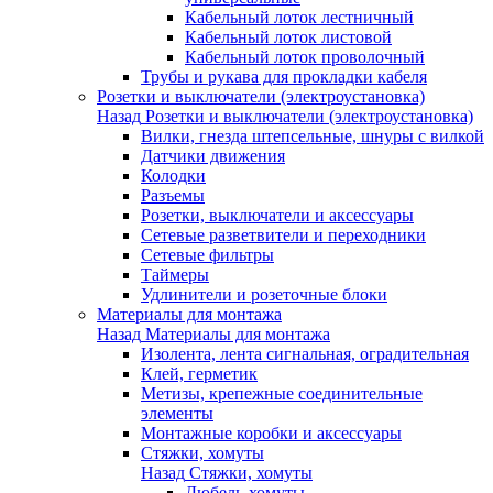
Кабельный лоток лестничный
Кабельный лоток листовой
Кабельный лоток проволочный
Трубы и рукава для прокладки кабеля
Розетки и выключатели (электроустановка)
Назад
Розетки и выключатели (электроустановка)
Вилки, гнезда штепсельные, шнуры с вилкой
Датчики движения
Колодки
Разъемы
Розетки, выключатели и аксессуары
Сетевые разветвители и переходники
Сетевые фильтры
Таймеры
Удлинители и розеточные блоки
Материалы для монтажа
Назад
Материалы для монтажа
Изолента, лента сигнальная, оградительная
Клей, герметик
Метизы, крепежные соединительные
элементы
Монтажные коробки и аксессуары
Стяжки, хомуты
Назад
Стяжки, хомуты
Дюбель-хомуты