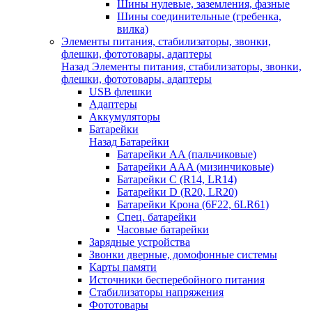
Шины нулевые, заземления, фазные
Шины соединительные (гребенка,
вилка)
Элементы питания, стабилизаторы, звонки,
флешки, фототовары, адаптеры
Назад
Элементы питания, стабилизаторы, звонки,
флешки, фототовары, адаптеры
USB флешки
Адаптеры
Аккумуляторы
Батарейки
Назад
Батарейки
Батарейки AA (пальчиковые)
Батарейки AAA (мизинчиковые)
Батарейки C (R14, LR14)
Батарейки D (R20, LR20)
Батарейки Крона (6F22, 6LR61)
Спец. батарейки
Часовые батарейки
Зарядные устройства
Звонки дверные, домофонные системы
Карты памяти
Источники бесперебойного питания
Стабилизаторы напряжения
Фототовары