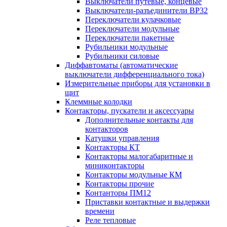
Выключатели путевые, концевые
Выключатели-разъединители ВР32
Переключатели кулачковые
Переключатели модульные
Переключатели пакетные
Рубильники модульные
Рубильники силовые
Диффавтоматы (автоматические
выключатели дифференциального тока)
Измерительные приборы для установки в
щит
Клеммные колодки
Контакторы, пускатели и аксессуары
Дополнительные контакты для
контакторов
Катушки управления
Контакторы КТ
Контакторы малогабаритные и
миниконтакторы
Контакторы модульные КМ
Контакторы прочие
Контанторы ПМ12
Приставки контактные и выдержки
времени
Реле тепловые