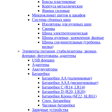
Боксы пластиковые
Корпуса металлические
Ящики силовые
Микроклимат щитов и шкафов
Система сборных шин
Изоляторы для нулевых шин
Сжимы
Шина электротехническая
Шины нулевые, заземления, фазные
Шины соединительные (гребенка,
вилка)
Элементы питания, стабилизаторы, звонки,
флешки, фототовары, адаптеры
USB флешки
Адаптеры
Аккумуляторы
Батарейки
Батарейки AA (пальчиковые)
Батарейки AAA (мизинчиковые)
Батарейки C (R14, LR14)
Батарейки D (R20, LR20)
Батарейки Крона (6F22, 6LR61)
Спец. батарейки
Часовые батарейки
Зарядные устройства