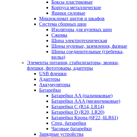
Боксы пластиковые
Корпуса металлические
Ящики силовые
Микроклимат щитов и шкафов
Система сборных шин
Изоляторы для нулевых шин
Сжимы
Шина электротехническая
Шины нулевые, заземления, фазные
Шины соединительные (гребенка,
вилка)
Элементы питания, стабилизаторы, звонки,
флешки, фототовары, адаптеры
USB флешки
Адаптеры
Аккумуляторы
Батарейки
Батарейки AA (пальчиковые)
Батарейки AAA (мизинчиковые)
Батарейки C (R14, LR14)
Батарейки D (R20, LR20)
Батарейки Крона (6F22, 6LR61)
Спец. батарейки
Часовые батарейки
Зарядные устройства