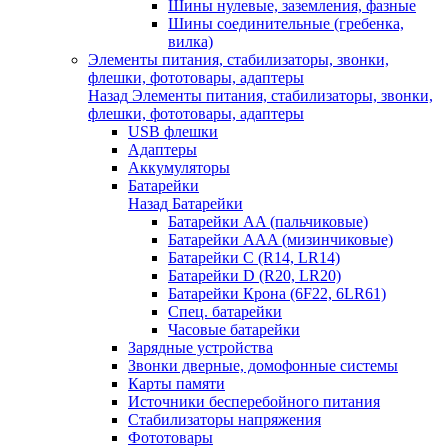
Шины нулевые, заземления, фазные
Шины соединительные (гребенка,
вилка)
Элементы питания, стабилизаторы, звонки,
флешки, фототовары, адаптеры
Назад
Элементы питания, стабилизаторы, звонки,
флешки, фототовары, адаптеры
USB флешки
Адаптеры
Аккумуляторы
Батарейки
Назад
Батарейки
Батарейки AA (пальчиковые)
Батарейки AAA (мизинчиковые)
Батарейки C (R14, LR14)
Батарейки D (R20, LR20)
Батарейки Крона (6F22, 6LR61)
Спец. батарейки
Часовые батарейки
Зарядные устройства
Звонки дверные, домофонные системы
Карты памяти
Источники бесперебойного питания
Стабилизаторы напряжения
Фототовары