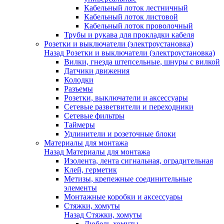
Кабельный лоток лестничный
Кабельный лоток листовой
Кабельный лоток проволочный
Трубы и рукава для прокладки кабеля
Розетки и выключатели (электроустановка)
Назад
Розетки и выключатели (электроустановка)
Вилки, гнезда штепсельные, шнуры с вилкой
Датчики движения
Колодки
Разъемы
Розетки, выключатели и аксессуары
Сетевые разветвители и переходники
Сетевые фильтры
Таймеры
Удлинители и розеточные блоки
Материалы для монтажа
Назад
Материалы для монтажа
Изолента, лента сигнальная, оградительная
Клей, герметик
Метизы, крепежные соединительные
элементы
Монтажные коробки и аксессуары
Стяжки, хомуты
Назад
Стяжки, хомуты
Дюбель-хомуты