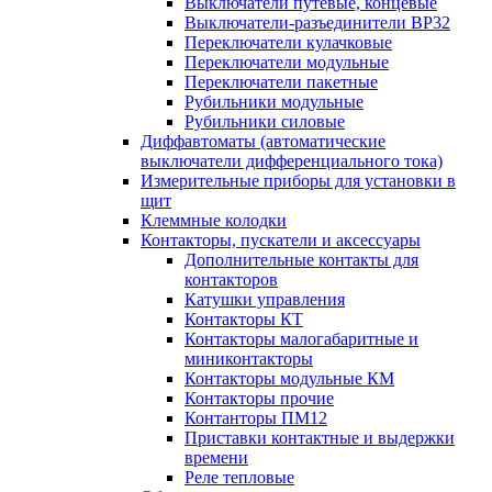
Выключатели путевые, концевые
Выключатели-разъединители ВР32
Переключатели кулачковые
Переключатели модульные
Переключатели пакетные
Рубильники модульные
Рубильники силовые
Диффавтоматы (автоматические
выключатели дифференциального тока)
Измерительные приборы для установки в
щит
Клеммные колодки
Контакторы, пускатели и аксессуары
Дополнительные контакты для
контакторов
Катушки управления
Контакторы КТ
Контакторы малогабаритные и
миниконтакторы
Контакторы модульные КМ
Контакторы прочие
Контанторы ПМ12
Приставки контактные и выдержки
времени
Реле тепловые