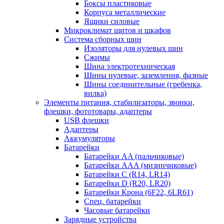
Боксы пластиковые
Корпуса металлические
Ящики силовые
Микроклимат щитов и шкафов
Система сборных шин
Изоляторы для нулевых шин
Сжимы
Шина электротехническая
Шины нулевые, заземления, фазные
Шины соединительные (гребенка,
вилка)
Элементы питания, стабилизаторы, звонки,
флешки, фототовары, адаптеры
USB флешки
Адаптеры
Аккумуляторы
Батарейки
Батарейки AA (пальчиковые)
Батарейки AAA (мизинчиковые)
Батарейки C (R14, LR14)
Батарейки D (R20, LR20)
Батарейки Крона (6F22, 6LR61)
Спец. батарейки
Часовые батарейки
Зарядные устройства