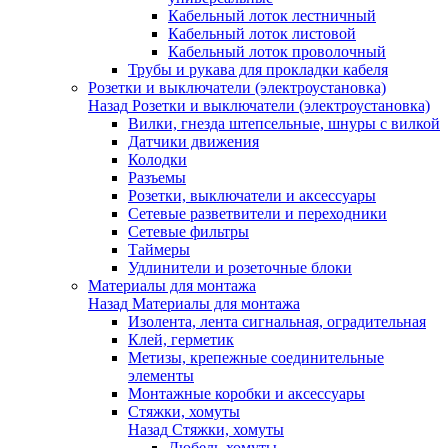
Кабельный лоток лестничный
Кабельный лоток листовой
Кабельный лоток проволочный
Трубы и рукава для прокладки кабеля
Розетки и выключатели (электроустановка)
Назад
Розетки и выключатели (электроустановка)
Вилки, гнезда штепсельные, шнуры с вилкой
Датчики движения
Колодки
Разъемы
Розетки, выключатели и аксессуары
Сетевые разветвители и переходники
Сетевые фильтры
Таймеры
Удлинители и розеточные блоки
Материалы для монтажа
Назад
Материалы для монтажа
Изолента, лента сигнальная, оградительная
Клей, герметик
Метизы, крепежные соединительные
элементы
Монтажные коробки и аксессуары
Стяжки, хомуты
Назад
Стяжки, хомуты
Дюбель-хомуты