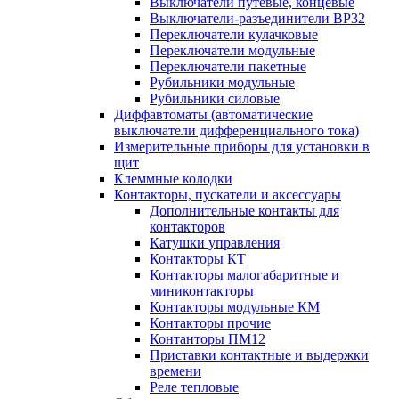
Выключатели путевые, концевые
Выключатели-разъединители ВР32
Переключатели кулачковые
Переключатели модульные
Переключатели пакетные
Рубильники модульные
Рубильники силовые
Диффавтоматы (автоматические
выключатели дифференциального тока)
Измерительные приборы для установки в
щит
Клеммные колодки
Контакторы, пускатели и аксессуары
Дополнительные контакты для
контакторов
Катушки управления
Контакторы КТ
Контакторы малогабаритные и
миниконтакторы
Контакторы модульные КМ
Контакторы прочие
Контанторы ПМ12
Приставки контактные и выдержки
времени
Реле тепловые