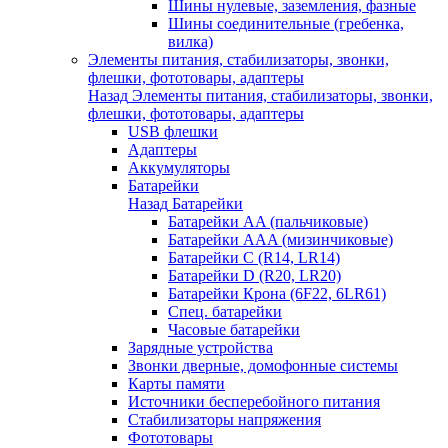
Шины нулевые, заземления, фазные
Шины соединительные (гребенка,
вилка)
Элементы питания, стабилизаторы, звонки,
флешки, фототовары, адаптеры
Назад
Элементы питания, стабилизаторы, звонки,
флешки, фототовары, адаптеры
USB флешки
Адаптеры
Аккумуляторы
Батарейки
Назад
Батарейки
Батарейки AA (пальчиковые)
Батарейки AAA (мизинчиковые)
Батарейки C (R14, LR14)
Батарейки D (R20, LR20)
Батарейки Крона (6F22, 6LR61)
Спец. батарейки
Часовые батарейки
Зарядные устройства
Звонки дверные, домофонные системы
Карты памяти
Источники бесперебойного питания
Стабилизаторы напряжения
Фототовары