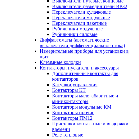
Выключатели путевые, концевые
Выключатели-разъединители ВР32
Переключатели кулачковые
Переключатели модульные
Переключатели пакетные
Рубильники модульные
Рубильники силовые
Диффавтоматы (автоматические
выключатели дифференциального тока)
Измерительные приборы для установки в
щит
Клеммные колодки
Контакторы, пускатели и аксессуары
Дополнительные контакты для
контакторов
Катушки управления
Контакторы КТ
Контакторы малогабаритные и
миниконтакторы
Контакторы модульные КМ
Контакторы прочие
Контанторы ПМ12
Приставки контактные и выдержки
времени
Реле тепловые