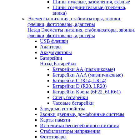
Шины нулевые, заземления, фазные
Шины соединительные (гребенка,
вилка)
Элементы питания, стабилизаторы, звонки,
флешки, фототовары, адаптеры
Назад
Элементы питания, стабилизаторы, звонки,
флешки, фототовары, адаптеры
USB флешки
Адаптеры
Аккумуляторы
Батарейки
Назад
Батарейки
Батарейки AA (пальчиковые)
Батарейки AAA (мизинчиковые)
Батарейки C (R14, LR14)
Батарейки D (R20, LR20)
Батарейки Крона (6F22, 6LR61)
Спец. батарейки
Часовые батарейки
Зарядные устройства
Звонки дверные, домофонные системы
Карты памяти
Источники бесперебойного питания
Стабилизаторы напряжения
Фототовары