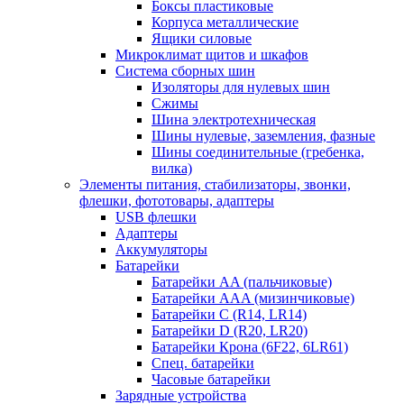
Боксы пластиковые
Корпуса металлические
Ящики силовые
Микроклимат щитов и шкафов
Система сборных шин
Изоляторы для нулевых шин
Сжимы
Шина электротехническая
Шины нулевые, заземления, фазные
Шины соединительные (гребенка,
вилка)
Элементы питания, стабилизаторы, звонки,
флешки, фототовары, адаптеры
USB флешки
Адаптеры
Аккумуляторы
Батарейки
Батарейки AA (пальчиковые)
Батарейки AAA (мизинчиковые)
Батарейки C (R14, LR14)
Батарейки D (R20, LR20)
Батарейки Крона (6F22, 6LR61)
Спец. батарейки
Часовые батарейки
Зарядные устройства