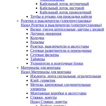
Кабельный лоток лестничный
Кабельный лоток листовой
Кабельный лоток проволочный
Трубы и рукава для прокладки кабеля
Розетки и выключатели (электроустановка)
Назад
Розетки и выключатели (электроустановка)
Вилки, гнезда штепсельные, шнуры с вилкой
Датчики движения
Колодки
Разъемы
Розетки, выключатели и аксессуары
Сетевые разветвители и переходники
Сетевые фильтры
Таймеры
Удлинители и розеточные блоки
Материалы для монтажа
Назад
Материалы для монтажа
Изолента, лента сигнальная, оградительная
Клей, герметик
Метизы, крепежные соединительные
элементы
Монтажные коробки и аксессуары
Стяжки, хомуты
Назад
Стяжки, хомуты
Дюбель-хомуты