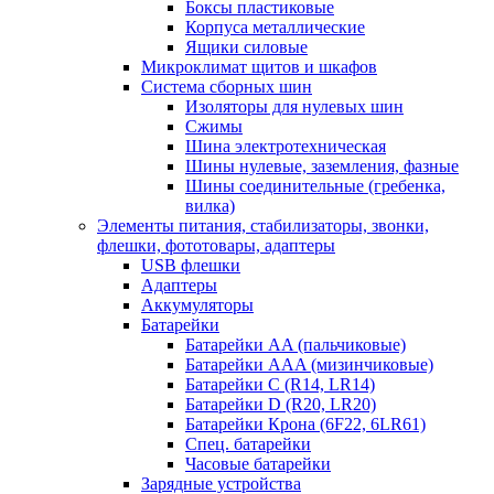
Боксы пластиковые
Корпуса металлические
Ящики силовые
Микроклимат щитов и шкафов
Система сборных шин
Изоляторы для нулевых шин
Сжимы
Шина электротехническая
Шины нулевые, заземления, фазные
Шины соединительные (гребенка,
вилка)
Элементы питания, стабилизаторы, звонки,
флешки, фототовары, адаптеры
USB флешки
Адаптеры
Аккумуляторы
Батарейки
Батарейки AA (пальчиковые)
Батарейки AAA (мизинчиковые)
Батарейки C (R14, LR14)
Батарейки D (R20, LR20)
Батарейки Крона (6F22, 6LR61)
Спец. батарейки
Часовые батарейки
Зарядные устройства