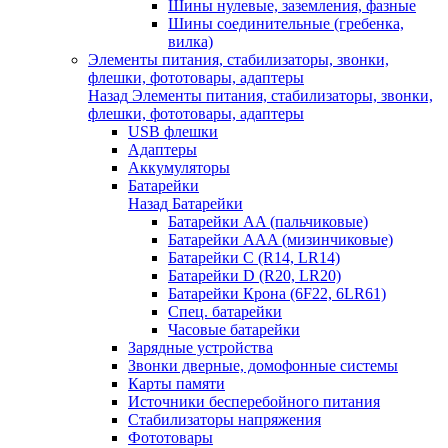
Шины нулевые, заземления, фазные
Шины соединительные (гребенка,
вилка)
Элементы питания, стабилизаторы, звонки,
флешки, фототовары, адаптеры
Назад
Элементы питания, стабилизаторы, звонки,
флешки, фототовары, адаптеры
USB флешки
Адаптеры
Аккумуляторы
Батарейки
Назад
Батарейки
Батарейки AA (пальчиковые)
Батарейки AAA (мизинчиковые)
Батарейки C (R14, LR14)
Батарейки D (R20, LR20)
Батарейки Крона (6F22, 6LR61)
Спец. батарейки
Часовые батарейки
Зарядные устройства
Звонки дверные, домофонные системы
Карты памяти
Источники бесперебойного питания
Стабилизаторы напряжения
Фототовары