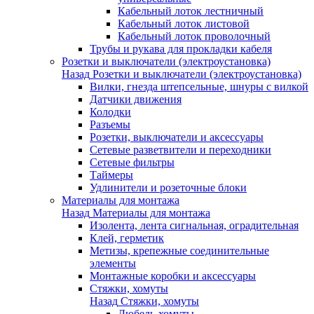
Кабельный лоток лестничный
Кабельный лоток листовой
Кабельный лоток проволочный
Трубы и рукава для прокладки кабеля
Розетки и выключатели (электроустановка)
Назад
Розетки и выключатели (электроустановка)
Вилки, гнезда штепсельные, шнуры с вилкой
Датчики движения
Колодки
Разъемы
Розетки, выключатели и аксессуары
Сетевые разветвители и переходники
Сетевые фильтры
Таймеры
Удлинители и розеточные блоки
Материалы для монтажа
Назад
Материалы для монтажа
Изолента, лента сигнальная, оградительная
Клей, герметик
Метизы, крепежные соединительные
элементы
Монтажные коробки и аксессуары
Стяжки, хомуты
Назад
Стяжки, хомуты
Дюбель-хомуты