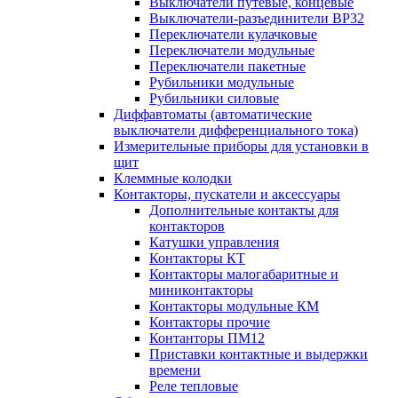
Выключатели путевые, концевые
Выключатели-разъединители ВР32
Переключатели кулачковые
Переключатели модульные
Переключатели пакетные
Рубильники модульные
Рубильники силовые
Диффавтоматы (автоматические
выключатели дифференциального тока)
Измерительные приборы для установки в
щит
Клеммные колодки
Контакторы, пускатели и аксессуары
Дополнительные контакты для
контакторов
Катушки управления
Контакторы КТ
Контакторы малогабаритные и
миниконтакторы
Контакторы модульные КМ
Контакторы прочие
Контанторы ПМ12
Приставки контактные и выдержки
времени
Реле тепловые