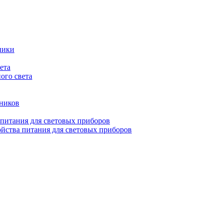
ники
ета
ого света
ьников
 питания для световых приборов
йства питания для световых приборов