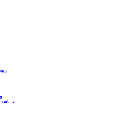
адки
я
 кабеля