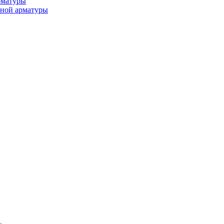
рматуры
ьной арматуры