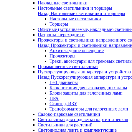
Накладные светильники
Настольные светильники и торшеры
Назад
Настольные светильники и торшеры
Настольные светильники
Торшеры
Офисные (встраиваемые, накладные) светиль
Патроны, переходники
Прожекторы и светильники направленного св
Назад
Прожекторы и светильники направленн
Архитектурное освещение
Прожекторы
Треки, аксессуары для трековых светил
Промышленные светильники
Пускорегулирующая аппаратура и устройства
Назад
Пускорегулирующая аппаратура и устро
Led-драйверы
Блок питания для газоразрядных лапм
Блоки защиты для галогенных ламп
ПРА
Стартер, ИЗУ
Трансформаторы для галогенных ламп
Садово-парковые светильники
Светильники для подсветки картин и зеркал
Светильники для растений
Светодиодная лента и комплектующие