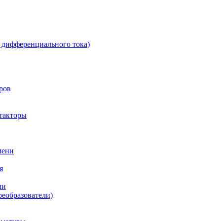
 дифференциального тока)
ров
такторы
мени
я
ли
реобразователи)