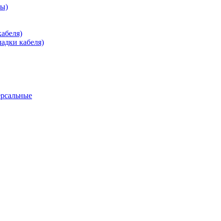
зы)
абеля)
адки кабеля)
ерсальные