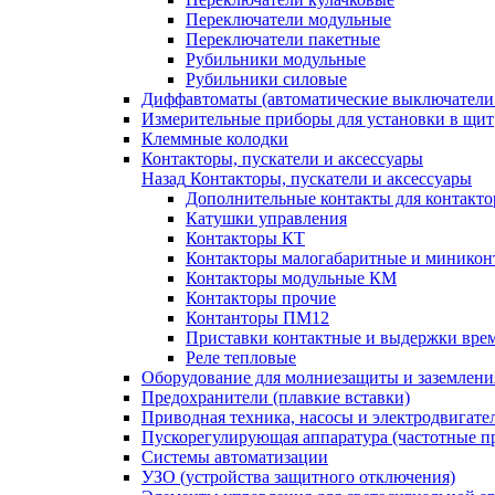
Переключатели модульные
Переключатели пакетные
Рубильники модульные
Рубильники силовые
Диффавтоматы (автоматические выключатели
Измерительные приборы для установки в щит
Клеммные колодки
Контакторы, пускатели и аксессуары
Назад
Контакторы, пускатели и аксессуары
Дополнительные контакты для контакто
Катушки управления
Контакторы КТ
Контакторы малогабаритные и миникон
Контакторы модульные КМ
Контакторы прочие
Контанторы ПМ12
Приставки контактные и выдержки вре
Реле тепловые
Оборудование для молниезащиты и заземлени
Предохранители (плавкие вставки)
Приводная техника, насосы и электродвигате
Пускорегулирующая аппаратура (частотные п
Системы автоматизации
УЗО (устройства защитного отключения)