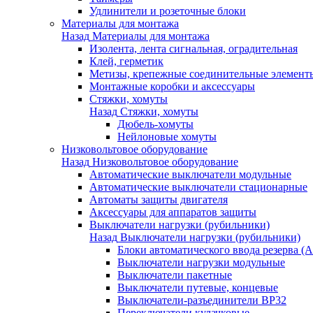
Удлинители и розеточные блоки
Материалы для монтажа
Назад
Материалы для монтажа
Изолента, лента сигнальная, оградительная
Клей, герметик
Метизы, крепежные соединительные элемент
Монтажные коробки и аксессуары
Стяжки, хомуты
Назад
Стяжки, хомуты
Дюбель-хомуты
Нейлоновые хомуты
Низковольтовое оборудование
Назад
Низковольтовое оборудование
Автоматические выключатели модульные
Автоматические выключатели стационарные
Автоматы защиты двигателя
Аксессуары для аппаратов защиты
Выключатели нагрузки (рубильники)
Назад
Выключатели нагрузки (рубильники)
Блоки автоматического ввода резерва (
Выключатели нагрузки модульные
Выключатели пакетные
Выключатели путевые, концевые
Выключатели-разъединители ВР32
Переключатели кулачковые