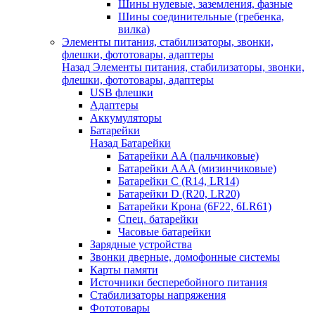
Шины нулевые, заземления, фазные
Шины соединительные (гребенка,
вилка)
Элементы питания, стабилизаторы, звонки,
флешки, фототовары, адаптеры
Назад
Элементы питания, стабилизаторы, звонки,
флешки, фототовары, адаптеры
USB флешки
Адаптеры
Аккумуляторы
Батарейки
Назад
Батарейки
Батарейки AA (пальчиковые)
Батарейки AAA (мизинчиковые)
Батарейки C (R14, LR14)
Батарейки D (R20, LR20)
Батарейки Крона (6F22, 6LR61)
Спец. батарейки
Часовые батарейки
Зарядные устройства
Звонки дверные, домофонные системы
Карты памяти
Источники бесперебойного питания
Стабилизаторы напряжения
Фототовары