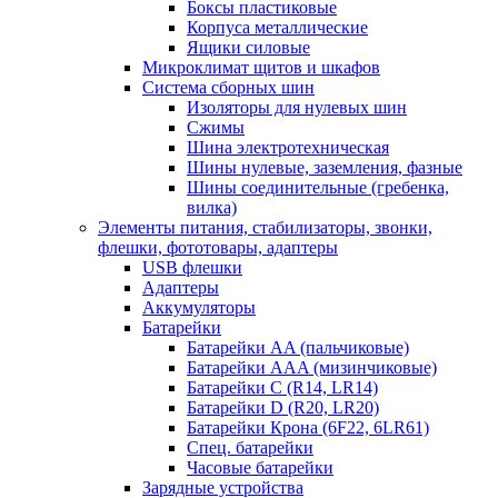
Боксы пластиковые
Корпуса металлические
Ящики силовые
Микроклимат щитов и шкафов
Система сборных шин
Изоляторы для нулевых шин
Сжимы
Шина электротехническая
Шины нулевые, заземления, фазные
Шины соединительные (гребенка,
вилка)
Элементы питания, стабилизаторы, звонки,
флешки, фототовары, адаптеры
USB флешки
Адаптеры
Аккумуляторы
Батарейки
Батарейки AA (пальчиковые)
Батарейки AAA (мизинчиковые)
Батарейки C (R14, LR14)
Батарейки D (R20, LR20)
Батарейки Крона (6F22, 6LR61)
Спец. батарейки
Часовые батарейки
Зарядные устройства