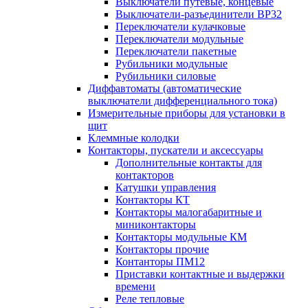
Выключатели путевые, концевые
Выключатели-разъединители ВР32
Переключатели кулачковые
Переключатели модульные
Переключатели пакетные
Рубильники модульные
Рубильники силовые
Диффавтоматы (автоматические
выключатели дифференциального тока)
Измерительные приборы для установки в
щит
Клеммные колодки
Контакторы, пускатели и аксессуары
Дополнительные контакты для
контакторов
Катушки управления
Контакторы КТ
Контакторы малогабаритные и
миниконтакторы
Контакторы модульные КМ
Контакторы прочие
Контанторы ПМ12
Приставки контактные и выдержки
времени
Реле тепловые