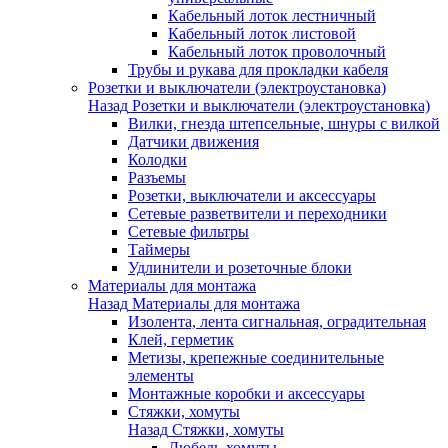
Кабельный лоток лестничный
Кабельный лоток листовой
Кабельный лоток проволочный
Трубы и рукава для прокладки кабеля
Розетки и выключатели (электроустановка)
Назад
Розетки и выключатели (электроустановка)
Вилки, гнезда штепсельные, шнуры с вилкой
Датчики движения
Колодки
Разъемы
Розетки, выключатели и аксессуары
Сетевые разветвители и переходники
Сетевые фильтры
Таймеры
Удлинители и розеточные блоки
Материалы для монтажа
Назад
Материалы для монтажа
Изолента, лента сигнальная, оградительная
Клей, герметик
Метизы, крепежные соединительные
элементы
Монтажные коробки и аксессуары
Стяжки, хомуты
Назад
Стяжки, хомуты
Дюбель-хомуты