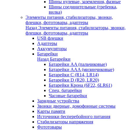
Шины нулевые, заземления, фазные
Шины соединительные (гребенка,
вилка)
Элементы питания, стабилизаторы, звонки,
флешки, фототовары, адаптеры
Назад
Элементы питания, стабилизаторы, звонки,
флешки, фототовары, адаптеры
USB флешки
Адаптеры
Аккумуляторы
Батарейки
Назад
Батарейки
Батарейки AA (пальчиковые)
Батарейки AAA (мизинчиковые)
Батарейки C (R14, LR14)
Батарейки D (R20, LR20)
Батарейки Крона (6F22, 6LR61)
Спец. батарейки
Часовые батарейки
Зарядные устройства
Звонки дверные, домофонные системы
Карты памяти
Источники бесперебойного питания
Стабилизаторы напряжения
Фототовары