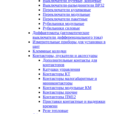
Выключатели путевые, концевые
Выключатели-разъединители ВР32
Переключатели кулачковые
Переключатели модульные
Переключатели пакетные
Рубильники модульные
Рубильники силовые
Диффавтоматы (автоматические
выключатели дифференциального тока)
Измерительные приборы для установки в
щит
Клеммные колодки
Контакторы, пускатели и аксессуары
Дополнительные контакты для
контакторов
Катушки управления
Контакторы КТ
Контакторы малогабаритные и
миниконтакторы
Контакторы модульные КМ
Контакторы прочие
Контанторы ПМ12
Приставки контактные и выдержки
времени
Реле тепловые