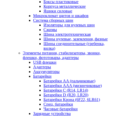
Боксы пластиковые
Корпуса металлические
Ящики силовые
Микроклимат щитов и шкафов
Система сборных шин
Изоляторы для нулевых шин
Сжимы
Шина электротехническая
Шины нулевые, заземления, фазные
Шины соединительные (гребенка,
вилка)
Элементы питания, стабилизаторы, звонки,
флешки, фототовары, адаптеры
USB флешки
Адаптеры
Аккумуляторы
Батарейки
Батарейки AA (пальчиковые)
Батарейки AAA (мизинчиковые)
Батарейки C (R14, LR14)
Батарейки D (R20, LR20)
Батарейки Крона (6F22, 6LR61)
Спец. батарейки
Часовые батарейки
Зарядные устройства