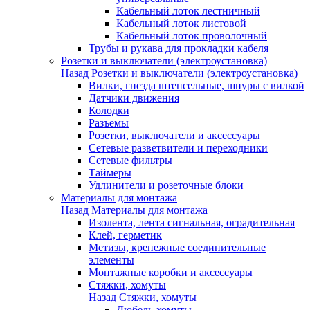
Кабельный лоток лестничный
Кабельный лоток листовой
Кабельный лоток проволочный
Трубы и рукава для прокладки кабеля
Розетки и выключатели (электроустановка)
Назад
Розетки и выключатели (электроустановка)
Вилки, гнезда штепсельные, шнуры с вилкой
Датчики движения
Колодки
Разъемы
Розетки, выключатели и аксессуары
Сетевые разветвители и переходники
Сетевые фильтры
Таймеры
Удлинители и розеточные блоки
Материалы для монтажа
Назад
Материалы для монтажа
Изолента, лента сигнальная, оградительная
Клей, герметик
Метизы, крепежные соединительные
элементы
Монтажные коробки и аксессуары
Стяжки, хомуты
Назад
Стяжки, хомуты
Дюбель-хомуты