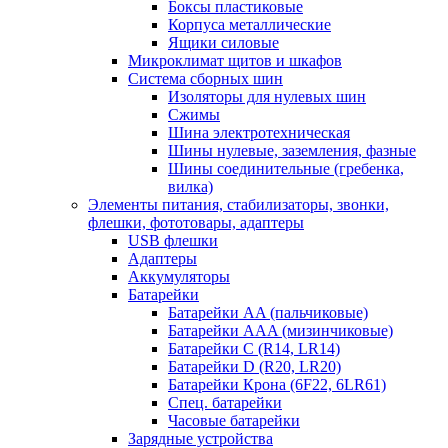
Боксы пластиковые
Корпуса металлические
Ящики силовые
Микроклимат щитов и шкафов
Система сборных шин
Изоляторы для нулевых шин
Сжимы
Шина электротехническая
Шины нулевые, заземления, фазные
Шины соединительные (гребенка,
вилка)
Элементы питания, стабилизаторы, звонки,
флешки, фототовары, адаптеры
USB флешки
Адаптеры
Аккумуляторы
Батарейки
Батарейки AA (пальчиковые)
Батарейки AAA (мизинчиковые)
Батарейки C (R14, LR14)
Батарейки D (R20, LR20)
Батарейки Крона (6F22, 6LR61)
Спец. батарейки
Часовые батарейки
Зарядные устройства