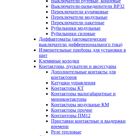
Выключатели путевые, концевые
Выключатели-разъединители ВР32
Переключатели кулачковые
Переключатели модульные
Переключатели пакетные
Рубильники модульные
Рубильники силовые
Диффавтоматы (автоматические
выключатели дифференциального тока)
Измерительные приборы для установки в
щит
Клеммные колодки
Контакторы, пускатели и аксессуары
Дополнительные контакты для
контакторов
Катушки управления
Контакторы КТ
Контакторы малогабаритные и
миниконтакторы
Контакторы модульные КМ
Контакторы прочие
Контанторы ПМ12
Приставки контактные и выдержки
времени
Реле тепловые