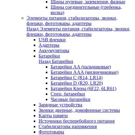
Шины нулевые, заземления, фазные
Шины соединительные (гребенка,
вилка)
Элементы питания, стабилизаторы, звонки,
флешки, фототовары, адаптеры
Назад
Элементы питания, стабилизаторы, звонки,
флешки, фототовары, адаптеры
USB флешки
Адаптеры
Аккумуляторы
Батарейки
Назад
Батарейки
Батарейки AA (пальчиковые)
Батарейки AAA (мизинчиковые)
Батарейки C (R14, LR14)
Батарейки D (R20, LR20)
Батарейки Крона (6F22, 6LR61)
Спец. батарейки
Часовые батарейки
Зарядные устройства
Звонки дверные, домофонные системы
Карты памяти
Источники бесперебойного питания
Стабилизаторы напряжения
Фототовары