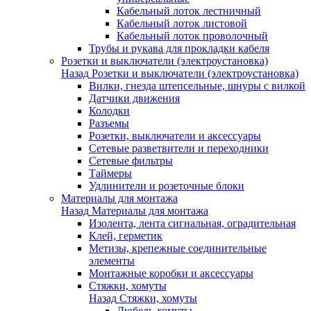
Кабельный лоток лестничный
Кабельный лоток листовой
Кабельный лоток проволочный
Трубы и рукава для прокладки кабеля
Розетки и выключатели (электроустановка)
Назад
Розетки и выключатели (электроустановка)
Вилки, гнезда штепсельные, шнуры с вилкой
Датчики движения
Колодки
Разъемы
Розетки, выключатели и аксессуары
Сетевые разветвители и переходники
Сетевые фильтры
Таймеры
Удлинители и розеточные блоки
Материалы для монтажа
Назад
Материалы для монтажа
Изолента, лента сигнальная, оградительная
Клей, герметик
Метизы, крепежные соединительные
элементы
Монтажные коробки и аксессуары
Стяжки, хомуты
Назад
Стяжки, хомуты
Дюбель-хомуты