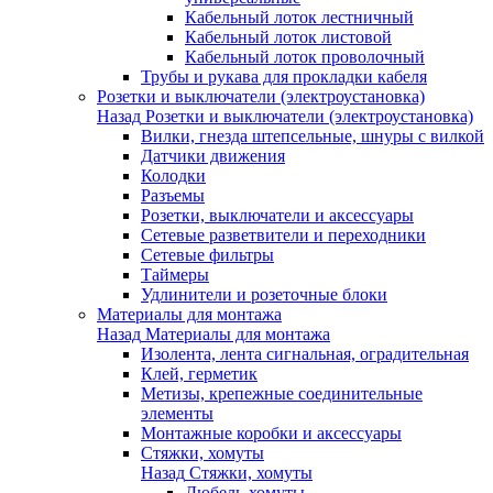
Кабельный лоток лестничный
Кабельный лоток листовой
Кабельный лоток проволочный
Трубы и рукава для прокладки кабеля
Розетки и выключатели (электроустановка)
Назад
Розетки и выключатели (электроустановка)
Вилки, гнезда штепсельные, шнуры с вилкой
Датчики движения
Колодки
Разъемы
Розетки, выключатели и аксессуары
Сетевые разветвители и переходники
Сетевые фильтры
Таймеры
Удлинители и розеточные блоки
Материалы для монтажа
Назад
Материалы для монтажа
Изолента, лента сигнальная, оградительная
Клей, герметик
Метизы, крепежные соединительные
элементы
Монтажные коробки и аксессуары
Стяжки, хомуты
Назад
Стяжки, хомуты
Дюбель-хомуты