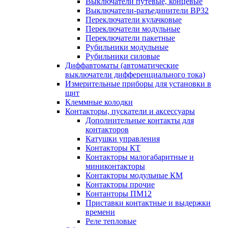
Выключатели путевые, концевые
Выключатели-разъединители ВР32
Переключатели кулачковые
Переключатели модульные
Переключатели пакетные
Рубильники модульные
Рубильники силовые
Диффавтоматы (автоматические
выключатели дифференциального тока)
Измерительные приборы для установки в
щит
Клеммные колодки
Контакторы, пускатели и аксессуары
Дополнительные контакты для
контакторов
Катушки управления
Контакторы КТ
Контакторы малогабаритные и
миниконтакторы
Контакторы модульные КМ
Контакторы прочие
Контанторы ПМ12
Приставки контактные и выдержки
времени
Реле тепловые