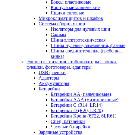
Боксы пластиковые
Корпуса металлические
Ящики силовые
Микроклимат щитов и шкафов
Система сборных шин
Изоляторы для нулевых шин
Сжимы
Шина электротехническая
Шины нулевые, заземления, фазные
Шины соединительные (гребенка,
вилка)
Элементы питания, стабилизаторы, звонки,
флешки, фототовары, адаптеры
USB флешки
Адаптеры
Аккумуляторы
Батарейки
Батарейки AA (пальчиковые)
Батарейки AAA (мизинчиковые)
Батарейки C (R14, LR14)
Батарейки D (R20, LR20)
Батарейки Крона (6F22, 6LR61)
Спец. батарейки
Часовые батарейки
Зарядные устройства