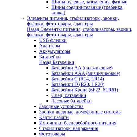
Шины нулевые, заземления, фазные
Шины соединительные (гребенка,
вилка)
Элементы питания, стабилизаторы, звонки,
флешки, фототовары, адаптеры
Назад
Элементы питания, стабилизаторы, звонки,
флешки, фототовары, адаптеры
USB флешки
Адаптеры
Аккумуляторы
Батарейки
Назад
Батарейки
Батарейки AA (пальчиковые)
Батарейки AAA (мизинчиковые)
Батарейки C (R14, LR14)
Батарейки D (R20, LR20)
Батарейки Крона (6F22, 6LR61)
Спец. батарейки
Часовые батарейки
Зарядные устройства
Звонки дверные, домофонные системы
Карты памяти
Источники бесперебойного питания
Стабилизаторы напряжения
Фототовары