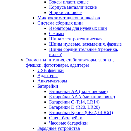
Боксы пластиковые
Корпуса металлические
Ящики силовые
Микроклимат щитов и шкафов
Система сборных шин
Изоляторы для нулевых шин
Сжимы
Шина электротехническая
Шины нулевые, заземления, фазные
Шины соединительные (гребенка,
вилка)
Элементы питания, стабилизаторы, звонки,
флешки, фототовары, адаптеры
USB флешки
Адаптеры
Аккумуляторы
Батарейки
Батарейки AA (пальчиковые)
Батарейки AAA (мизинчиковые)
Батарейки C (R14, LR14)
Батарейки D (R20, LR20)
Батарейки Крона (6F22, 6LR61)
Спец. батарейки
Часовые батарейки
Зарядные устройства