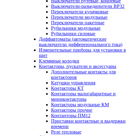
Выключатели путевые, концевые
Выключатели-разъединители ВР32
Переключатели кулачковые
Переключатели модульные
Переключатели пакетные
Рубильники модульные
Рубильники силовые
Диффавтоматы (автоматические
выключатели дифференциального тока)
Измерительные приборы для установки в
щит
Клеммные колодки
Контакторы, пускатели и аксессуары
Дополнительные контакты для
контакторов
Катушки управления
Контакторы КТ
Контакторы малогабаритные и
миниконтакторы
Контакторы модульные КМ
Контакторы прочие
Контанторы ПМ12
Приставки контактные и выдержки
времени
Реле тепловые