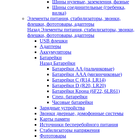
Шины нулевые, заземления, фазные
Шины соединительные (гребенка,
вилка)
Элементы питания, стабилизаторы, звонки,
флешки, фототовары, адаптеры
Назад
Элементы питания, стабилизаторы, звонки,
флешки, фототовары, адаптеры
USB флешки
Адаптеры
Аккумуляторы
Батарейки
Назад
Батарейки
Батарейки AA (пальчиковые)
Батарейки AAA (мизинчиковые)
Батарейки C (R14, LR14)
Батарейки D (R20, LR20)
Батарейки Крона (6F22, 6LR61)
Спец. батарейки
Часовые батарейки
Зарядные устройства
Звонки дверные, домофонные системы
Карты памяти
Источники бесперебойного питания
Стабилизаторы напряжения
Фототовары