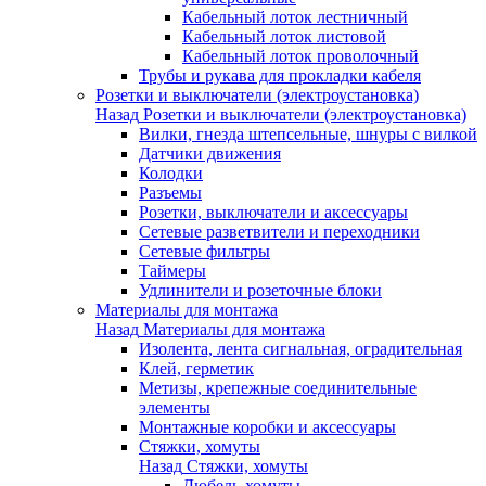
Кабельный лоток лестничный
Кабельный лоток листовой
Кабельный лоток проволочный
Трубы и рукава для прокладки кабеля
Розетки и выключатели (электроустановка)
Назад
Розетки и выключатели (электроустановка)
Вилки, гнезда штепсельные, шнуры с вилкой
Датчики движения
Колодки
Разъемы
Розетки, выключатели и аксессуары
Сетевые разветвители и переходники
Сетевые фильтры
Таймеры
Удлинители и розеточные блоки
Материалы для монтажа
Назад
Материалы для монтажа
Изолента, лента сигнальная, оградительная
Клей, герметик
Метизы, крепежные соединительные
элементы
Монтажные коробки и аксессуары
Стяжки, хомуты
Назад
Стяжки, хомуты
Дюбель-хомуты