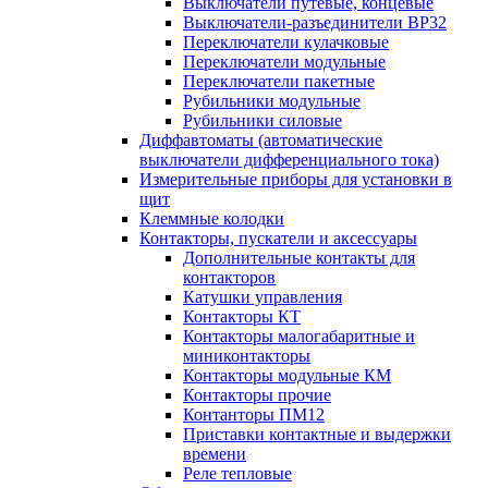
Выключатели путевые, концевые
Выключатели-разъединители ВР32
Переключатели кулачковые
Переключатели модульные
Переключатели пакетные
Рубильники модульные
Рубильники силовые
Диффавтоматы (автоматические
выключатели дифференциального тока)
Измерительные приборы для установки в
щит
Клеммные колодки
Контакторы, пускатели и аксессуары
Дополнительные контакты для
контакторов
Катушки управления
Контакторы КТ
Контакторы малогабаритные и
миниконтакторы
Контакторы модульные КМ
Контакторы прочие
Контанторы ПМ12
Приставки контактные и выдержки
времени
Реле тепловые