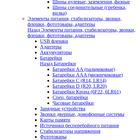
Шины нулевые, заземления, фазные
Шины соединительные (гребенка,
вилка)
Элементы питания, стабилизаторы, звонки,
флешки, фототовары, адаптеры
Назад
Элементы питания, стабилизаторы, звонки,
флешки, фототовары, адаптеры
USB флешки
Адаптеры
Аккумуляторы
Батарейки
Назад
Батарейки
Батарейки AA (пальчиковые)
Батарейки AAA (мизинчиковые)
Батарейки C (R14, LR14)
Батарейки D (R20, LR20)
Батарейки Крона (6F22, 6LR61)
Спец. батарейки
Часовые батарейки
Зарядные устройства
Звонки дверные, домофонные системы
Карты памяти
Источники бесперебойного питания
Стабилизаторы напряжения
Фототовары