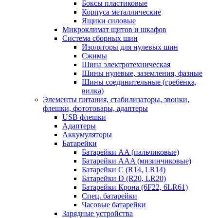
Боксы пластиковые
Корпуса металлические
Ящики силовые
Микроклимат щитов и шкафов
Система сборных шин
Изоляторы для нулевых шин
Сжимы
Шина электротехническая
Шины нулевые, заземления, фазные
Шины соединительные (гребенка,
вилка)
Элементы питания, стабилизаторы, звонки,
флешки, фототовары, адаптеры
USB флешки
Адаптеры
Аккумуляторы
Батарейки
Батарейки AA (пальчиковые)
Батарейки AAA (мизинчиковые)
Батарейки C (R14, LR14)
Батарейки D (R20, LR20)
Батарейки Крона (6F22, 6LR61)
Спец. батарейки
Часовые батарейки
Зарядные устройства