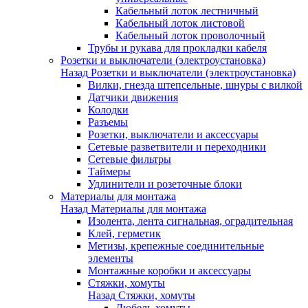
Кабельный лоток лестничный
Кабельный лоток листовой
Кабельный лоток проволочный
Трубы и рукава для прокладки кабеля
Розетки и выключатели (электроустановка)
Назад
Розетки и выключатели (электроустановка)
Вилки, гнезда штепсельные, шнуры с вилкой
Датчики движения
Колодки
Разъемы
Розетки, выключатели и аксессуары
Сетевые разветвители и переходники
Сетевые фильтры
Таймеры
Удлинители и розеточные блоки
Материалы для монтажа
Назад
Материалы для монтажа
Изолента, лента сигнальная, оградительная
Клей, герметик
Метизы, крепежные соединительные
элементы
Монтажные коробки и аксессуары
Стяжки, хомуты
Назад
Стяжки, хомуты
Дюбель-хомуты