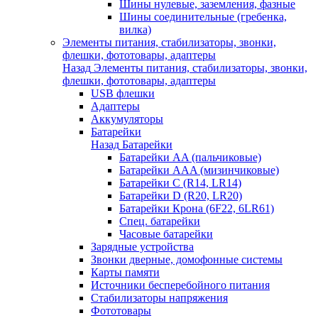
Шины нулевые, заземления, фазные
Шины соединительные (гребенка,
вилка)
Элементы питания, стабилизаторы, звонки,
флешки, фототовары, адаптеры
Назад
Элементы питания, стабилизаторы, звонки,
флешки, фототовары, адаптеры
USB флешки
Адаптеры
Аккумуляторы
Батарейки
Назад
Батарейки
Батарейки AA (пальчиковые)
Батарейки AAA (мизинчиковые)
Батарейки C (R14, LR14)
Батарейки D (R20, LR20)
Батарейки Крона (6F22, 6LR61)
Спец. батарейки
Часовые батарейки
Зарядные устройства
Звонки дверные, домофонные системы
Карты памяти
Источники бесперебойного питания
Стабилизаторы напряжения
Фототовары