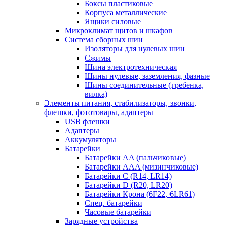
Боксы пластиковые
Корпуса металлические
Ящики силовые
Микроклимат щитов и шкафов
Система сборных шин
Изоляторы для нулевых шин
Сжимы
Шина электротехническая
Шины нулевые, заземления, фазные
Шины соединительные (гребенка,
вилка)
Элементы питания, стабилизаторы, звонки,
флешки, фототовары, адаптеры
USB флешки
Адаптеры
Аккумуляторы
Батарейки
Батарейки AA (пальчиковые)
Батарейки AAA (мизинчиковые)
Батарейки C (R14, LR14)
Батарейки D (R20, LR20)
Батарейки Крона (6F22, 6LR61)
Спец. батарейки
Часовые батарейки
Зарядные устройства