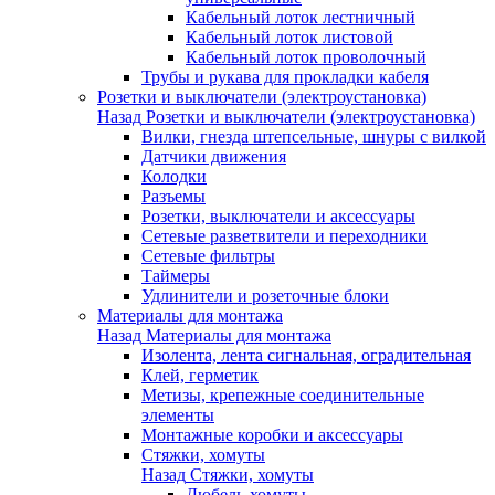
Кабельный лоток лестничный
Кабельный лоток листовой
Кабельный лоток проволочный
Трубы и рукава для прокладки кабеля
Розетки и выключатели (электроустановка)
Назад
Розетки и выключатели (электроустановка)
Вилки, гнезда штепсельные, шнуры с вилкой
Датчики движения
Колодки
Разъемы
Розетки, выключатели и аксессуары
Сетевые разветвители и переходники
Сетевые фильтры
Таймеры
Удлинители и розеточные блоки
Материалы для монтажа
Назад
Материалы для монтажа
Изолента, лента сигнальная, оградительная
Клей, герметик
Метизы, крепежные соединительные
элементы
Монтажные коробки и аксессуары
Стяжки, хомуты
Назад
Стяжки, хомуты
Дюбель-хомуты