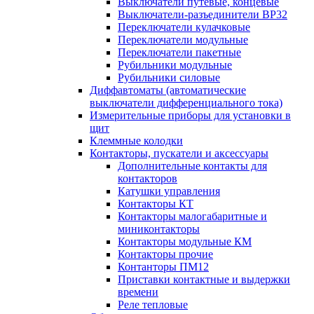
Выключатели путевые, концевые
Выключатели-разъединители ВР32
Переключатели кулачковые
Переключатели модульные
Переключатели пакетные
Рубильники модульные
Рубильники силовые
Диффавтоматы (автоматические
выключатели дифференциального тока)
Измерительные приборы для установки в
щит
Клеммные колодки
Контакторы, пускатели и аксессуары
Дополнительные контакты для
контакторов
Катушки управления
Контакторы КТ
Контакторы малогабаритные и
миниконтакторы
Контакторы модульные КМ
Контакторы прочие
Контанторы ПМ12
Приставки контактные и выдержки
времени
Реле тепловые