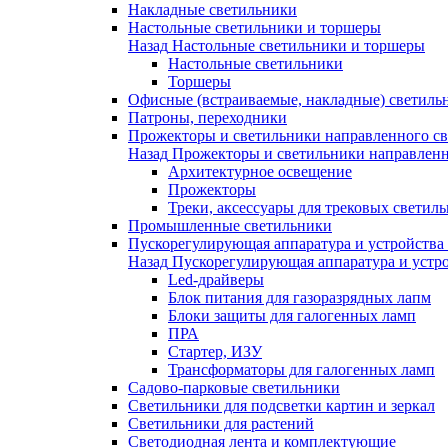
Накладные светильники
Настольные светильники и торшеры
Назад
Настольные светильники и торшеры
Настольные светильники
Торшеры
Офисные (встраиваемые, накладные) светиль
Патроны, переходники
Прожекторы и светильники направленного св
Назад
Прожекторы и светильники направленн
Архитектурное освещение
Прожекторы
Треки, аксессуары для трековых светил
Промышленные светильники
Пускорегулирующая аппаратура и устройства
Назад
Пускорегулирующая аппаратура и устро
Led-драйверы
Блок питания для газоразрядных лапм
Блоки защиты для галогенных ламп
ПРА
Стартер, ИЗУ
Трансформаторы для галогенных ламп
Садово-парковые светильники
Светильники для подсветки картин и зеркал
Светильники для растений
Светодиодная лента и комплектующие