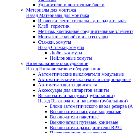
Удлинители и розеточные блоки
Материалы для монтажа
Назад
Материалы для монтажа
Изолента, лента сигнальная, оградительная
Клей, герметик
Метизы, крепежные соединительные элемент
Монтажные коробки и аксессуары
Стяжки, хомуты
Назад
Стяжки, хомуты
Дюбель-хомуты
Нейлоновые хомуты
Низковольтовое оборудование
Назад
Низковольтовое оборудование
Автоматические выключатели модульные
Автоматические выключатели стационарные
Автоматы защиты двигателя
Аксессуары для аппаратов защиты
Выключатели нагрузки (рубильники)
Назад
Выключатели нагрузки (рубильники)
Блоки автоматического ввода резерва (
Выключатели нагрузки модульные
Выключатели пакетные
Выключатели путевые, концевые
Выключатели-разъединители ВР32
Переключатели кулачковые