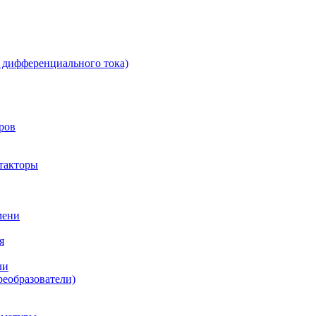
 дифференциального тока)
ров
такторы
мени
я
ли
реобразователи)