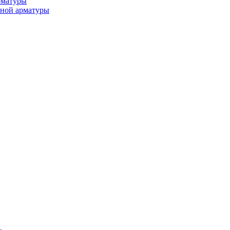
рматуры
ьной арматуры