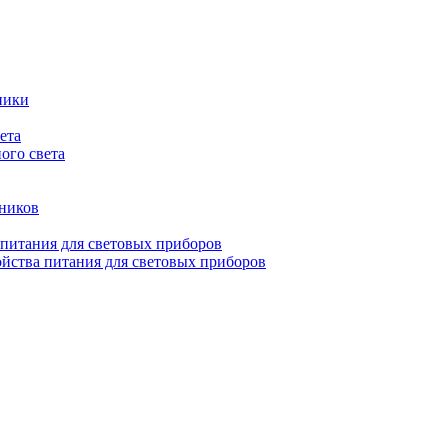
ники
ета
ого света
ьников
 питания для световых приборов
йства питания для световых приборов