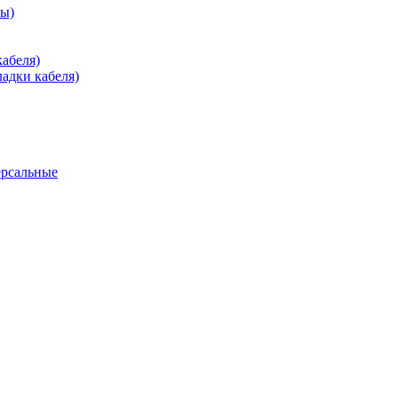
зы)
абеля)
адки кабеля)
ерсальные