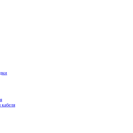
адки
я
 кабеля