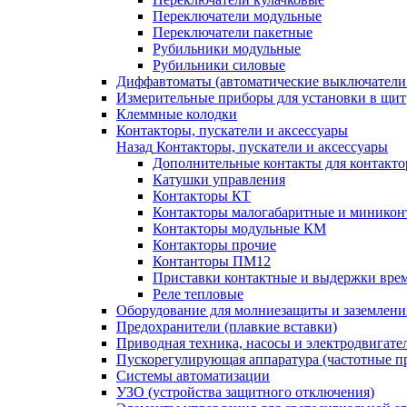
Переключатели модульные
Переключатели пакетные
Рубильники модульные
Рубильники силовые
Диффавтоматы (автоматические выключатели
Измерительные приборы для установки в щит
Клеммные колодки
Контакторы, пускатели и аксессуары
Назад
Контакторы, пускатели и аксессуары
Дополнительные контакты для контакто
Катушки управления
Контакторы КТ
Контакторы малогабаритные и миникон
Контакторы модульные КМ
Контакторы прочие
Контанторы ПМ12
Приставки контактные и выдержки вре
Реле тепловые
Оборудование для молниезащиты и заземлени
Предохранители (плавкие вставки)
Приводная техника, насосы и электродвигате
Пускорегулирующая аппаратура (частотные п
Системы автоматизации
УЗО (устройства защитного отключения)