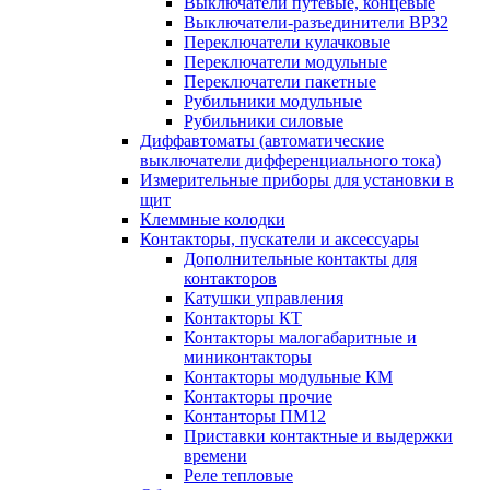
Выключатели путевые, концевые
Выключатели-разъединители ВР32
Переключатели кулачковые
Переключатели модульные
Переключатели пакетные
Рубильники модульные
Рубильники силовые
Диффавтоматы (автоматические
выключатели дифференциального тока)
Измерительные приборы для установки в
щит
Клеммные колодки
Контакторы, пускатели и аксессуары
Дополнительные контакты для
контакторов
Катушки управления
Контакторы КТ
Контакторы малогабаритные и
миниконтакторы
Контакторы модульные КМ
Контакторы прочие
Контанторы ПМ12
Приставки контактные и выдержки
времени
Реле тепловые