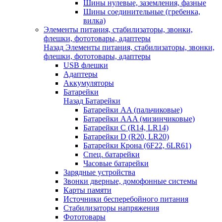
Шины нулевые, заземления, фазные
Шины соединительные (гребенка,
вилка)
Элементы питания, стабилизаторы, звонки,
флешки, фототовары, адаптеры
Назад
Элементы питания, стабилизаторы, звонки,
флешки, фототовары, адаптеры
USB флешки
Адаптеры
Аккумуляторы
Батарейки
Назад
Батарейки
Батарейки AA (пальчиковые)
Батарейки AAA (мизинчиковые)
Батарейки C (R14, LR14)
Батарейки D (R20, LR20)
Батарейки Крона (6F22, 6LR61)
Спец. батарейки
Часовые батарейки
Зарядные устройства
Звонки дверные, домофонные системы
Карты памяти
Источники бесперебойного питания
Стабилизаторы напряжения
Фототовары