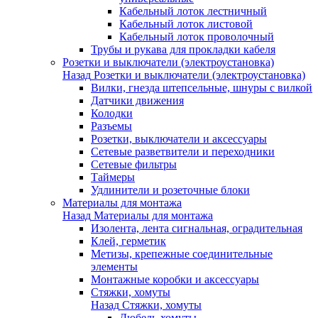
Кабельный лоток лестничный
Кабельный лоток листовой
Кабельный лоток проволочный
Трубы и рукава для прокладки кабеля
Розетки и выключатели (электроустановка)
Назад
Розетки и выключатели (электроустановка)
Вилки, гнезда штепсельные, шнуры с вилкой
Датчики движения
Колодки
Разъемы
Розетки, выключатели и аксессуары
Сетевые разветвители и переходники
Сетевые фильтры
Таймеры
Удлинители и розеточные блоки
Материалы для монтажа
Назад
Материалы для монтажа
Изолента, лента сигнальная, оградительная
Клей, герметик
Метизы, крепежные соединительные
элементы
Монтажные коробки и аксессуары
Стяжки, хомуты
Назад
Стяжки, хомуты
Дюбель-хомуты