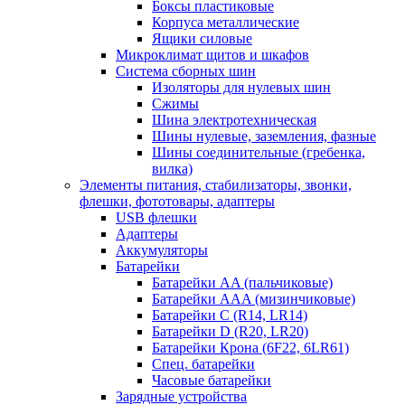
Боксы пластиковые
Корпуса металлические
Ящики силовые
Микроклимат щитов и шкафов
Система сборных шин
Изоляторы для нулевых шин
Сжимы
Шина электротехническая
Шины нулевые, заземления, фазные
Шины соединительные (гребенка,
вилка)
Элементы питания, стабилизаторы, звонки,
флешки, фототовары, адаптеры
USB флешки
Адаптеры
Аккумуляторы
Батарейки
Батарейки AA (пальчиковые)
Батарейки AAA (мизинчиковые)
Батарейки C (R14, LR14)
Батарейки D (R20, LR20)
Батарейки Крона (6F22, 6LR61)
Спец. батарейки
Часовые батарейки
Зарядные устройства