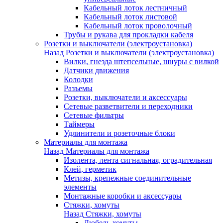
Кабельный лоток лестничный
Кабельный лоток листовой
Кабельный лоток проволочный
Трубы и рукава для прокладки кабеля
Розетки и выключатели (электроустановка)
Назад
Розетки и выключатели (электроустановка)
Вилки, гнезда штепсельные, шнуры с вилкой
Датчики движения
Колодки
Разъемы
Розетки, выключатели и аксессуары
Сетевые разветвители и переходники
Сетевые фильтры
Таймеры
Удлинители и розеточные блоки
Материалы для монтажа
Назад
Материалы для монтажа
Изолента, лента сигнальная, оградительная
Клей, герметик
Метизы, крепежные соединительные
элементы
Монтажные коробки и аксессуары
Стяжки, хомуты
Назад
Стяжки, хомуты
Дюбель-хомуты