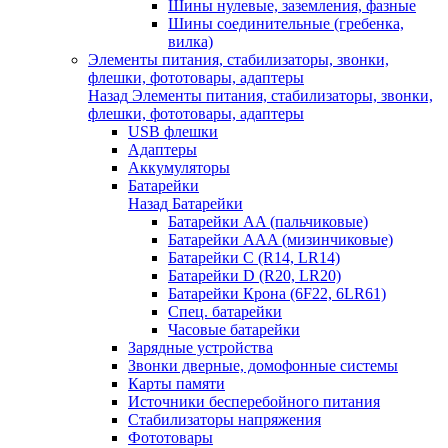
Шины нулевые, заземления, фазные
Шины соединительные (гребенка,
вилка)
Элементы питания, стабилизаторы, звонки,
флешки, фототовары, адаптеры
Назад
Элементы питания, стабилизаторы, звонки,
флешки, фототовары, адаптеры
USB флешки
Адаптеры
Аккумуляторы
Батарейки
Назад
Батарейки
Батарейки AA (пальчиковые)
Батарейки AAA (мизинчиковые)
Батарейки C (R14, LR14)
Батарейки D (R20, LR20)
Батарейки Крона (6F22, 6LR61)
Спец. батарейки
Часовые батарейки
Зарядные устройства
Звонки дверные, домофонные системы
Карты памяти
Источники бесперебойного питания
Стабилизаторы напряжения
Фототовары