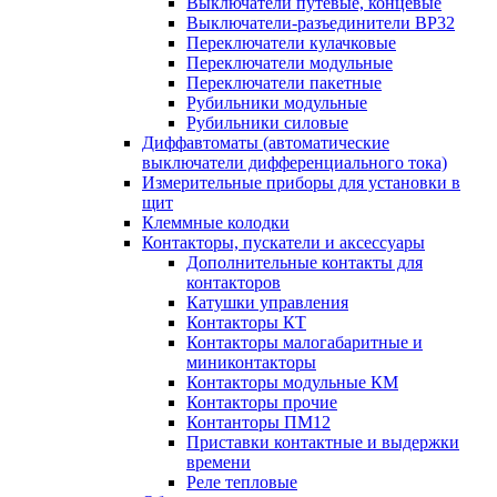
Выключатели путевые, концевые
Выключатели-разъединители ВР32
Переключатели кулачковые
Переключатели модульные
Переключатели пакетные
Рубильники модульные
Рубильники силовые
Диффавтоматы (автоматические
выключатели дифференциального тока)
Измерительные приборы для установки в
щит
Клеммные колодки
Контакторы, пускатели и аксессуары
Дополнительные контакты для
контакторов
Катушки управления
Контакторы КТ
Контакторы малогабаритные и
миниконтакторы
Контакторы модульные КМ
Контакторы прочие
Контанторы ПМ12
Приставки контактные и выдержки
времени
Реле тепловые