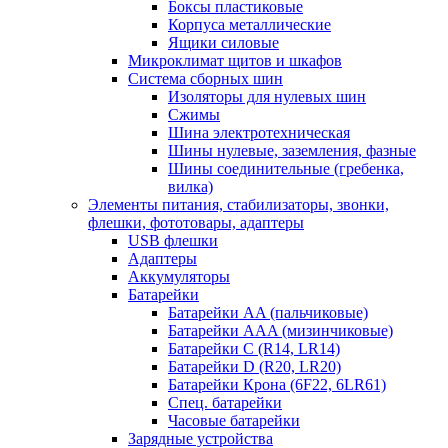
Боксы пластиковые
Корпуса металлические
Ящики силовые
Микроклимат щитов и шкафов
Система сборных шин
Изоляторы для нулевых шин
Сжимы
Шина электротехническая
Шины нулевые, заземления, фазные
Шины соединительные (гребенка,
вилка)
Элементы питания, стабилизаторы, звонки,
флешки, фототовары, адаптеры
USB флешки
Адаптеры
Аккумуляторы
Батарейки
Батарейки AA (пальчиковые)
Батарейки AAA (мизинчиковые)
Батарейки C (R14, LR14)
Батарейки D (R20, LR20)
Батарейки Крона (6F22, 6LR61)
Спец. батарейки
Часовые батарейки
Зарядные устройства