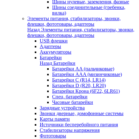
Шины нулевые, заземления, фазные
Шины соединительные (гребенка,
вилка)
Элементы питания, стабилизаторы, звонки,
флешки, фототовары, адаптеры
Назад
Элементы питания, стабилизаторы, звонки,
флешки, фототовары, адаптеры
USB флешки
Адаптеры
Аккумуляторы
Батарейки
Назад
Батарейки
Батарейки AA (пальчиковые)
Батарейки AAA (мизинчиковые)
Батарейки C (R14, LR14)
Батарейки D (R20, LR20)
Батарейки Крона (6F22, 6LR61)
Спец. батарейки
Часовые батарейки
Зарядные устройства
Звонки дверные, домофонные системы
Карты памяти
Источники бесперебойного питания
Стабилизаторы напряжения
Фототовары