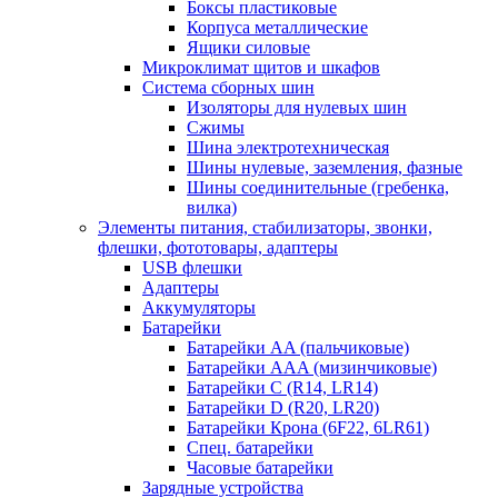
Боксы пластиковые
Корпуса металлические
Ящики силовые
Микроклимат щитов и шкафов
Система сборных шин
Изоляторы для нулевых шин
Сжимы
Шина электротехническая
Шины нулевые, заземления, фазные
Шины соединительные (гребенка,
вилка)
Элементы питания, стабилизаторы, звонки,
флешки, фототовары, адаптеры
USB флешки
Адаптеры
Аккумуляторы
Батарейки
Батарейки AA (пальчиковые)
Батарейки AAA (мизинчиковые)
Батарейки C (R14, LR14)
Батарейки D (R20, LR20)
Батарейки Крона (6F22, 6LR61)
Спец. батарейки
Часовые батарейки
Зарядные устройства