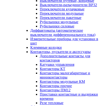
Выключатели путевые, концевые
Выключатели-разъединители ВР32
Переключатели кулачковые
Переключатели модульные
Переключатели пакетные
Рубильники модульные
Рубильники силовые
Диффавтоматы (автоматические
выключатели дифференциального тока)
Измерительные приборы для установки в
щит
Клеммные колодки
Контакторы, пускатели и аксессуары
Дополнительные контакты для
контакторов
Катушки управления
Контакторы КТ
Контакторы малогабаритные и
миниконтакторы
Контакторы модульные КМ
Контакторы прочие
Контанторы ПМ12
Приставки контактные и выдержки
времени
Реле тепловые