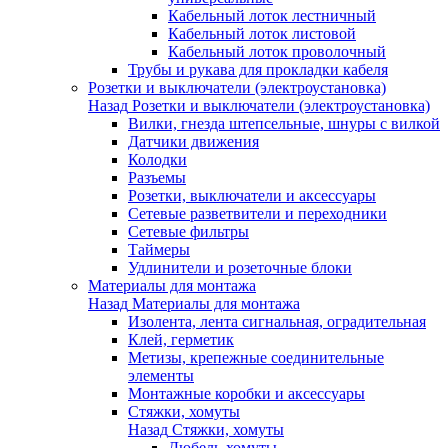
Кабельный лоток лестничный
Кабельный лоток листовой
Кабельный лоток проволочный
Трубы и рукава для прокладки кабеля
Розетки и выключатели (электроустановка)
Назад
Розетки и выключатели (электроустановка)
Вилки, гнезда штепсельные, шнуры с вилкой
Датчики движения
Колодки
Разъемы
Розетки, выключатели и аксессуары
Сетевые разветвители и переходники
Сетевые фильтры
Таймеры
Удлинители и розеточные блоки
Материалы для монтажа
Назад
Материалы для монтажа
Изолента, лента сигнальная, оградительная
Клей, герметик
Метизы, крепежные соединительные
элементы
Монтажные коробки и аксессуары
Стяжки, хомуты
Назад
Стяжки, хомуты
Дюбель-хомуты