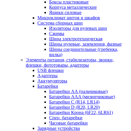
Боксы пластиковые
Корпуса металлические
Ящики силовые
Микроклимат щитов и шкафов
Система сборных шин
Изоляторы для нулевых шин
Сжимы
Шина электротехническая
Шины нулевые, заземления, фазные
Шины соединительные (гребенка,
вилка)
Элементы питания, стабилизаторы, звонки,
флешки, фототовары, адаптеры
USB флешки
Адаптеры
Аккумуляторы
Батарейки
Батарейки AA (пальчиковые)
Батарейки AAA (мизинчиковые)
Батарейки C (R14, LR14)
Батарейки D (R20, LR20)
Батарейки Крона (6F22, 6LR61)
Спец. батарейки
Часовые батарейки
Зарядные устройства