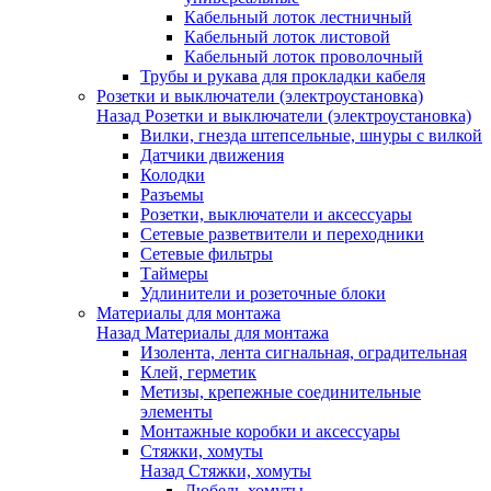
Кабельный лоток лестничный
Кабельный лоток листовой
Кабельный лоток проволочный
Трубы и рукава для прокладки кабеля
Розетки и выключатели (электроустановка)
Назад
Розетки и выключатели (электроустановка)
Вилки, гнезда штепсельные, шнуры с вилкой
Датчики движения
Колодки
Разъемы
Розетки, выключатели и аксессуары
Сетевые разветвители и переходники
Сетевые фильтры
Таймеры
Удлинители и розеточные блоки
Материалы для монтажа
Назад
Материалы для монтажа
Изолента, лента сигнальная, оградительная
Клей, герметик
Метизы, крепежные соединительные
элементы
Монтажные коробки и аксессуары
Стяжки, хомуты
Назад
Стяжки, хомуты
Дюбель-хомуты