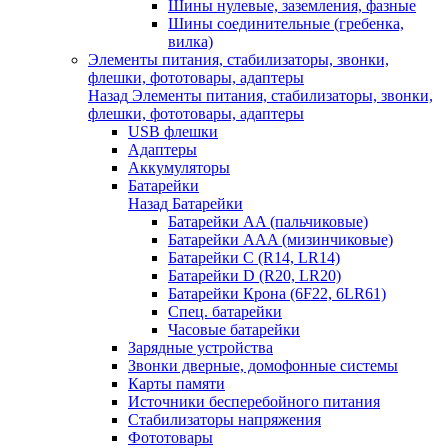
Шины нулевые, заземления, фазные
Шины соединительные (гребенка,
вилка)
Элементы питания, стабилизаторы, звонки,
флешки, фототовары, адаптеры
Назад
Элементы питания, стабилизаторы, звонки,
флешки, фототовары, адаптеры
USB флешки
Адаптеры
Аккумуляторы
Батарейки
Назад
Батарейки
Батарейки AA (пальчиковые)
Батарейки AAA (мизинчиковые)
Батарейки C (R14, LR14)
Батарейки D (R20, LR20)
Батарейки Крона (6F22, 6LR61)
Спец. батарейки
Часовые батарейки
Зарядные устройства
Звонки дверные, домофонные системы
Карты памяти
Источники бесперебойного питания
Стабилизаторы напряжения
Фототовары