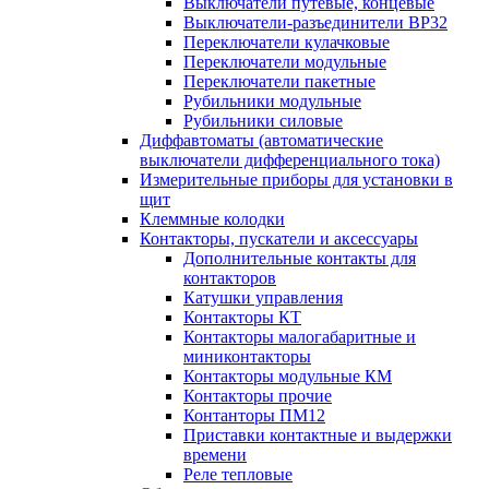
Выключатели путевые, концевые
Выключатели-разъединители ВР32
Переключатели кулачковые
Переключатели модульные
Переключатели пакетные
Рубильники модульные
Рубильники силовые
Диффавтоматы (автоматические
выключатели дифференциального тока)
Измерительные приборы для установки в
щит
Клеммные колодки
Контакторы, пускатели и аксессуары
Дополнительные контакты для
контакторов
Катушки управления
Контакторы КТ
Контакторы малогабаритные и
миниконтакторы
Контакторы модульные КМ
Контакторы прочие
Контанторы ПМ12
Приставки контактные и выдержки
времени
Реле тепловые